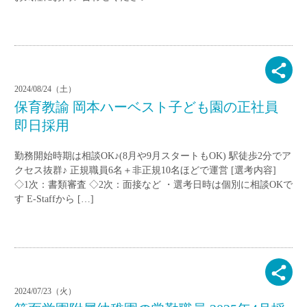
2024/08/24（土）
保育教諭 岡本ハーベスト子ども園の正社員
即日採用
勤務開始時期は相談OK♪(8月や9月スタートもOK) 駅徒歩2分でア
クセス抜群♪ 正規職員6名＋非正規10名ほどで運営 [選考内容]
◇1次：書類審査 ◇2次：面接など ・選考日時は個別に相談OKで
す E-Staffから […]
2024/07/23（火）