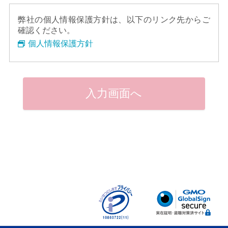
す。
弊社の個人情報保護方針は、以下のリンク先からご
2.求職者は、E-STAFF naviに求職票登録をした時点
確認ください。
で、本E-STAFF navi会員規約および「プライバシ
個人情報保護方針
ーポリシー」（以下併せて「会員規約」としま
す）の内容全てに承諾したものと見なされます。
承諾拒否の意思表示は、E-STAFF naviへ求職票登
録しないことを以てのみ認められるものとしま
す。
入力画面へ
第二条（用語定義）
1.「E-STAFF navi」とは、当社が提供するインターネ
ット上の就職のための求人求職関連総合サイト
（https://www.e-staff.jp/及びhttps://navi.e-staff.jp/）及
び付随するメール配信その他の就職支援サービス
の総称を指します。
2.「求職票」とは、就職支援のために当社が必要と判
断し、求職者が自らの意志で登録した個人情報及
びその他の情報を指します。
3.「求職者向けサービス」とは、当社に対して提供さ