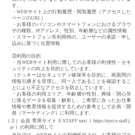
す。
・WEBサイト上の行動履歴・閲覧履歴（アクセスした
ページのURL）
・お客様のパソコンやスマートフォンにおけるブラウ
ザの種類、IPアドレス、性別、年齢層などの属性情報
・スマートフォン等利用時の、ユーザーの承諾・申し
込みに基づく位置情報
③利用の目的
・当WEBサイト利用に際してのお客様の利便性・セキ
ュリティの向上を目的としています。
（クッキーはセキュリティ確保等を目的に、画面間の
情報引継ぎを管理し、同一人であることを確認するこ
とにより不正なアクセスを防止しています。）
・お客様の利用エリア、年齢層や性別、興味・関心等
に係るデータを収集・解析し、ご希望に合ったお仕事
情報や教育情報を提供するための参考として企画・開
発（マーケティング）に利用します。
（２）会員 専用サイト E-STAFF navi（ https://navi.e-staff.j
p/ ）の利用に関して
当社では、WEBサイトの利便性向上や、お客様のプラ