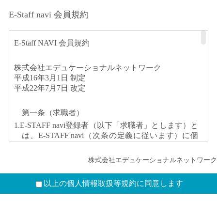
E-Staff navi 会員規約
E-Staff NAVI 会員規約
株式会社エデュケーショナルネットワーク
平成16年3月1日 制定
平成22年7月7日 改定
第一条（求職者）
1.E-STAFF navi登録者（以下「求職者」とします）と
は、E-STAFF navi（次条の定義に従います）に個
人情報（「プライバシーポリシー」の定義に従い
ます）及びその他の情報を登録（以下「求職票登
株式会社エデュケーショナルネットワーク
録」とします）し、（株）エデュケーショナルネ
ットワーク（以下「当社」とします）がこれを承
以上の個人情報取扱等規約に同意します
認した者をいいます。
当該求職票登録および承認後、求職者はE-STAFF
naviにおける求職者向けサービス（以下「求職者向
けサービス」とします）を利用できることとしま