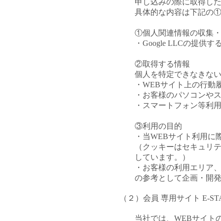
申し込みの際に取得し
具体的な内容は下記の
①個人関連情報の収集
・Google LLCの提供するGoo
②取得する情報
個人を特定できなきな
・WEBサイト上の行動
・お客様のパソコンやス
・スマートフォン等利
③利用の目的
・当WEBサイト利用に
（クッキーはセキュリ
しています。）
・お客様の利用エリア
の参考として企画・開
（２）会員 専用サイト E-STAFF na
当社では、WEBサイトの