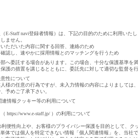
（E-Staff navi登録者情報）は、下記の目的のために利用
たしません。
せいただいた内容に関する回答、連絡のため
を確認し、速やかに採用情報とのマッチングを行うため
を外部へ委託する場合があります。この場合、十分な保護基準を
報保護の措置を講じるとともに、委託先に対して適切な監督を
任意性について
本人様の任意の行為ですが、未入力情報の内容によりましては
で、予めご了承下さい。
人関連情報クッキー等の利用について
s://www.e-staff.jp/ ）の利用について
利便性向上や、お客様のプライバシー保護を目的として、クッキー（co
れ単体では個人を特定できない情報「個人関連情報」を、当社