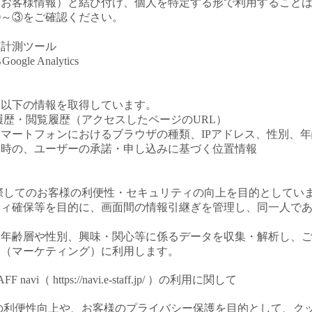
たお客様情報）と結び付け、個人を特定する形で利用すること
①～③をご確認ください。
・計測ツール
gle Analytics
い以下の情報を取得しています。
履歴・閲覧履歴（アクセスしたページのURL）
マートフォンにおけるブラウザの種類、IPアドレス、性別、
用時の、ユーザーの承諾・申し込みに基づく位置情報
際してのお客様の利便性・セキュリティの向上を目的としてい
ティ確保等を目的に、画面間の情報引継ぎを管理し、同一人で
、年齢層や性別、興味・関心等に係るデータを収集・解析し、
発（マーケティング）に利用します。
vi（ https://navi.e-staff.jp/ ）の利用に関して
利便性向上や、お客様のプライバシー保護を目的として、クッキー（co