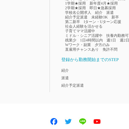
1学期★採用
新年度4月★採用
2学期★採用
即日★急募採用
学校名公開求人
紹介
派遣
紹介予定派遣
未経験OK
新卒
第二新卒
Iターン・Uターン応援
社会人経験を活かせる
子育てママ活躍中
ミドル・シニア活躍中
扶養内勤務可
残業少
1日4時間以内
週1日
週2
Wワーク・副業
夕方のみ
直雇用チャンスあり
免許不問
登録から勤務開始までのSTEP
紹介
派遣
紹介予定派遣
Facebook
Twitter
LINE
Youtube