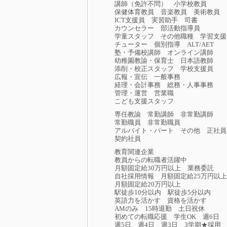
講師（免許不問）
小学校教員
保健体育教員
音楽教員
美術教員
ICT支援員
実習助手
司書
カウンセラー
部活動指導員
学童スタッフ
その他職種
学習支援
チューター
個別指導
ALT/AET
塾・予備校講師
オンライン講師
幼稚園教諭・保育士
日本語教師
添削・校正スタッフ
学校支援員
広報・宣伝
一般事務
経理・会計事務
総務・人事事務
管理・運営
営業職
こども支援スタッフ
専任教諭
常勤講師
非常勤講師
常勤職員
非常勤職員
アルバイト・パート
その他
正社員
契約社員
教育関連企業
教員からの転職者活躍中
月額固定給30万円以上
業務委託
自社採用情報
月額固定給25万円以上
月額固定給20万円以上
駅徒歩10分以内
駅徒歩5分以内
英語力を活かす
資格を活かす
AMのみ
15時退勤
土日祝休
初めての転職応援
学生OK
週6日
週5日
週4日
週3日
3学期★採用