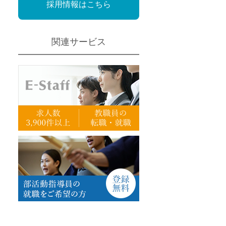
採用情報はこちら
定派遣
OK
関連サービス
卒
ン・Uターン応援
経験を活かせる
ママ活躍中
・シニア活躍中
勤務可
時間以内
ク・副業
み