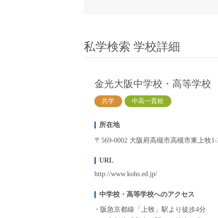
小学校教員
保健体育教員
音楽教員
私学検索 学校詳細
美術教員
ICT支援員
実習助手
金光大阪中学校・高等学校
司書
共学
中高一貫校
カウンセラー
部活動指導員
所在地
学童スタッフ
〒569-0002 大阪府高槻市高槻市東上牧1-3
その他職種
URL
学習支援
http://www.kohs.ed.jp/
チューター
個別指導
中学校・高等学校へのアクセス
ALT/AET
阪急京都線「上牧」駅より徒歩4分