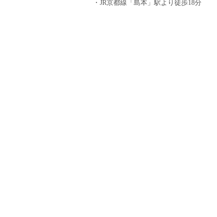
塾・予備校講師
JR京都線「島本」駅より徒歩18分
オンライン講師
幼稚園教諭・保育
日本語教師
添削・校正スタッ
学校支援員
広報・宣伝
一般事務
経理・会計事務
総務・人事事務
管理・運営
営業職
こども支援スタッ