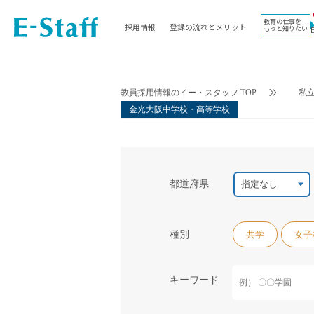
教育の仕事を
採用情報
登録の流れとメリット
もっと知りたい
EWORK TOP
コラム
地域
教科
関東
英語教員
教員採用情報のイー・スタッフ TOP
私
東海
社会教員
金光大阪中学校・高等学校
近畿
理科教員
九州
数学教員
北海道
国語教員
沖縄県
その他教科教員
都道府県
東北
学校事務
信越
情報教員
種別
共学
女子
中国
家庭科教員
四国
技術教員
キーワード
北陸
養護教諭
講師（免許不問）