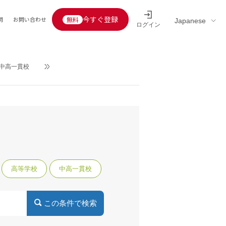
今すぐ登録
問
お問い合わせ
ログイン
Educators’ interview
採用情報一覧
区分
連企業
中高一貫校
らの転職者活躍中
定給30万円以上
託
用情報
定給25万円以上
定給20万円以上
10分以内
高等学校
中高一貫校
5分以内
を活かす
活かす
み