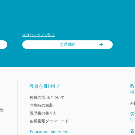
大きなマップで見る
交通機関
教員を目指す方
教
様
教員の採用について
外
面接時の服装
陸
履歴書の書き方
労
い
各種書類ダウンロード
各
Educators’ interview