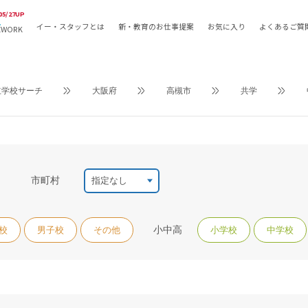
05/27UP
イー・スタッフとは
新・教育のお仕事提案
お気に入り
よくあるご質
EWORK
教員の採用
採用形態
採用
専任教諭
教育関
立学校サーチ
大阪府
高槻市
共学
常勤講師
教員か
非常勤講師
月額固
常勤職員
業務委
非常勤職員
自社採
アルバイト・パート
月額固
市町村
その他
月額固
正社員
駅徒歩
小中高
校
男子校
その他
小学校
中学校
契約社員
駅徒歩
英語力
資格を
AMの