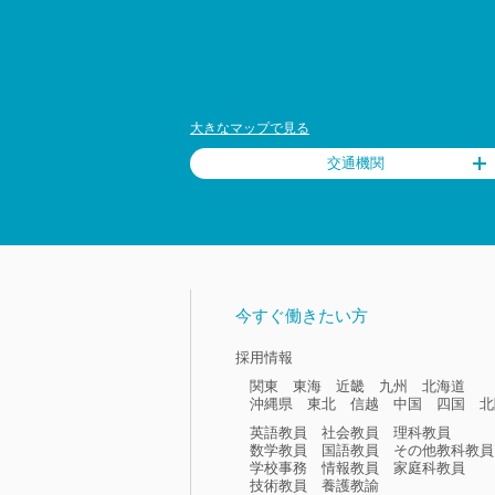
大きなマップで見る
交通機関
今すぐ働きたい方
採用情報
関東
東海
近畿
九州
北海道
沖縄県
東北
信越
中国
四国
北
英語教員
社会教員
理科教員
数学教員
国語教員
その他教科教員
学校事務
情報教員
家庭科教員
技術教員
養護教諭