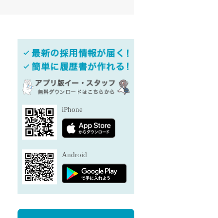
退勤
休
の転職応援
K
iPhone
★採用
★採用
4月★採用
Android
★採用
急募採用
公開求人