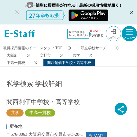
今すぐ登録
検索条件変更
05/27UP
教育の仕事を
EWORK
もっと知りたい
ログイン
教員採用情報のイー・スタッフ TOP
私立学校サーチ
大阪府
交野市
共学
中高一貫校
関西創価中学校・高等学校
私学検索 学校詳細
関西創価中学校・高等学校
共学
中高一貫校
所在地
〒576-0063 大阪府交野市交野市寺3-20-1