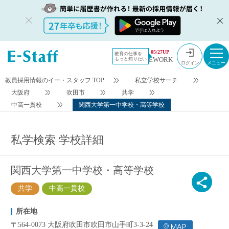
今すぐ登録
検索条件変更
05/27UP
教育の仕事を
EWORK
もっと知りたい
ログイン
教員採用情報のイー・スタッフ TOP
私立学校サーチ
大阪府
吹田市
共学
中高一貫校
関西大学第一中学校・高等学校
私学検索 学校詳細
関西大学第一中学校・高等学校
共学
中高一貫校
所在地
〒564-0073 大阪府吹田市吹田市山手町3-3-24