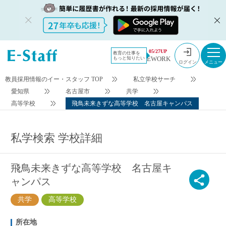
今すぐ登録
検索条件変更
05/27UP
教育の仕事を
EWORK
もっと知りたい
ログイン
教員採用情報のイー・スタッフ TOP
私立学校サーチ
愛知県
名古屋市
共学
高等学校
飛鳥未来きずな高等学校 名古屋キャンパス
私学検索 学校詳細
飛鳥未来きずな高等学校 名古屋キ
ャンパス
共学
高等学校
所在地