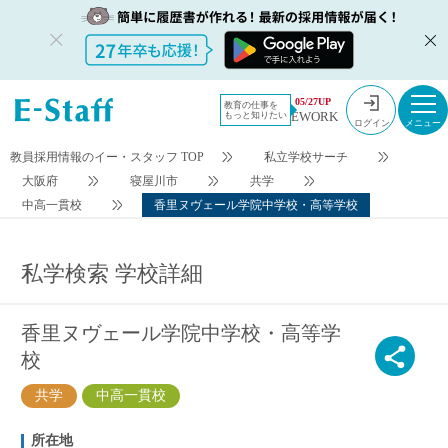
今すぐ登録
検索条件変更
05/27UP
教育の仕事を
EWORK
もっと知りたい
ログイン
教員採用情報のイー・スタッフ TOP
私立学校サーチ
大阪府
寝屋川市
共学
中高一貫校
香里ヌヴェール学院中学校・高等学校
私学検索 学校詳細
香里ヌヴェール学院中学校・高等学
校
共学
中高一貫校
所在地