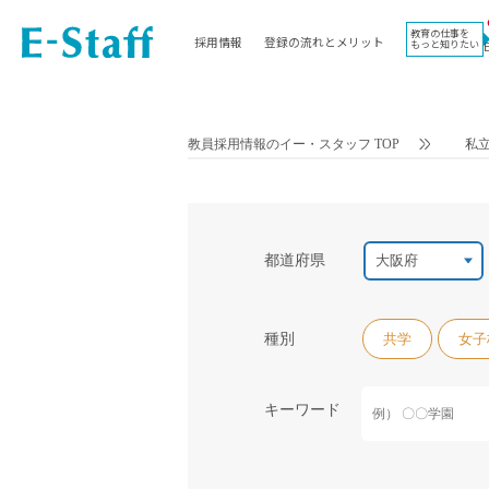
教育の仕事を
採用情報
登録の流れとメリット
もっと知りたい
EWORK TOP
コラム
地域
教科
関東
英語教員
教員採用情報のイー・スタッフ TOP
私
東海
社会教員
近畿
理科教員
九州
数学教員
北海道
国語教員
都道府県
沖縄県
その他教科教員
東北
学校事務
種別
共学
女子
信越
情報教員
中国
家庭科教員
四国
キーワード
技術教員
北陸
養護教諭
講師（免許不問）