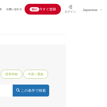
今すぐ登録
問
お問い合わせ
ログイン
Educators’ interview
採用情報一覧
区分
連企業
らの転職者活躍中
定給30万円以上
託
用情報
定給25万円以上
定給20万円以上
高等学校
中高一貫校
10分以内
5分以内
を活かす
活かす
み