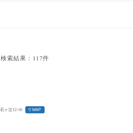
15時
土日祝
初めて
学生O
週6日
週5日
週4日
検索結果：117件
週3日
3学期
1学期
新年度
2学期
即日★
石ヶ辻12-16
学校名
紹介