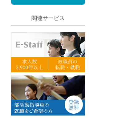
定派遣
関連サービス
OK
卒
ン・Uターン応援
経験を活かせる
ママ活躍中
・シニア活躍中
勤務可
時間以内
ク・副業
み