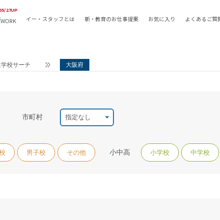
05/27UP
イー・スタッフとは
新・教育のお仕事提案
お気に入り
よくあるご質
EWORK
教員の採用
採用形態
採用
専任教諭
教育関
立学校サーチ
大阪府
常勤講師
教員か
非常勤講師
月額固
常勤職員
業務委
非常勤職員
自社採
市町村
アルバイト・パート
月額固
その他
月額固
小中高
校
男子校
その他
小学校
中学校
正社員
駅徒歩
契約社員
駅徒歩
英語力
資格を
AMの