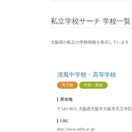
小学校教員
保健体育教員
私立学校サーチ 学校一覧
音楽教員
美術教員
ICT支援員
大阪府の私立の学校情報を表示しています
実習助手
司書
カウンセラー
部活動指導員
清風中学校・高等学校
学童スタッフ
男子校
中高一貫校
その他職種
学習支援
所在地
チューター
〒543-0031 大阪府大阪市大阪市天王寺区
個別指導
URL
ALT/AET
http://www.seifu.ac.jp/