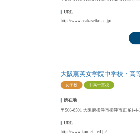
URL
http://www.osakaseiko.ac.jp/
大阪薫英女学院中学校・高
女子校
中高一貫校
所在地
〒566-8501 大阪府摂津市摂津市正雀1-4-
URL
http://www.kun-ei-j.ed.jp/