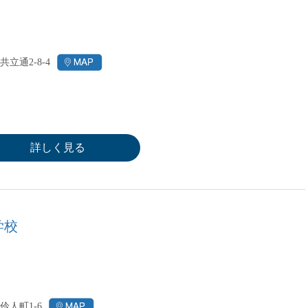
立通2-8-4
詳しく見る
学校
伶人町1-6