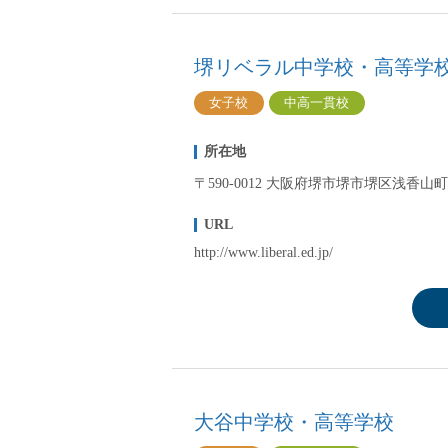
堺リベラル中学校・高等学
女子校
中高一貫校
所在地
〒590‐0012 大阪府堺市堺市堺区浅香山町1-
URL
http://www.liberal.ed.jp/
大谷中学校・高等学校