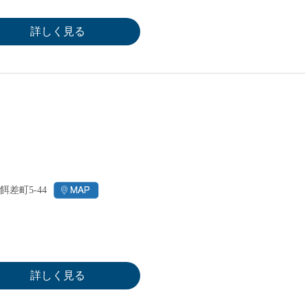
派遣
紹介予
詳しく見る
士
未経験
新卒
フ
第二新
Iター
社会人
子育て
ミドル
扶養内
餌差町5-44
残業少
1日4
フ
週1日
週2日
詳しく見る
Wワー
夕方の