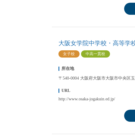
大阪女学院中学校・高等学
女子校
中高一貫校
所在地
〒540-0004 大阪府大阪市大阪市中央区玉造2
URL
http://www.osaka-jogakuin.ed.jp/