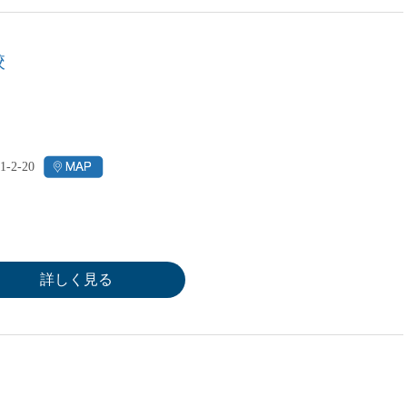
直雇用
免許不
校
2-20
詳しく見る