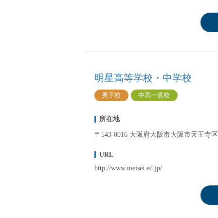
塾・予備校講師
オンライン講師
幼稚園教諭・保育
日本語教師
添削・校正スタッ
学校支援員
明星高等学校・中学校
広報・宣伝
男子校
中高一貫校
一般事務
経理・会計事務
所在地
総務・人事事務
〒543-0016 大阪府大阪市大阪市天王寺区
管理・運営
URL
営業職
http://www.meisei.ed.jp/
こども支援スタッ