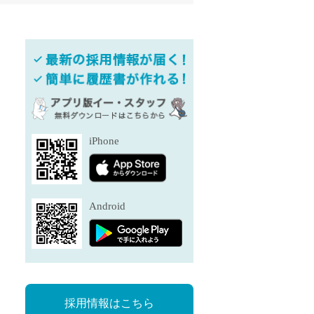
退勤
休
の転職応援
K
iPhone
★採用
★採用
Android
4月★採用
★採用
急募採用
公開求人
採用情報はこちら