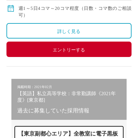
賞与：無し
週1～5日4コマ～20コマ程度（日数・コマ数のご相談
昇給：有り、年1回の査定による
可）
その他保険：労災保険
詳しく見る
エントリーする
掲載時期：2021年02月
【英語】私立高等学校：非常勤講師《2021年
度》[東京都]
過去に募集していた採用情報
【東京副都心エリア】全教室に電子黒板