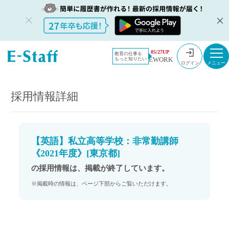
教員採用情
採用情報
05/27UP
教育の仕事を
EWORK
もっと知りたい
報のイー・
【英語】私立高等学校：非常勤講師《2021年度》[東京都]
ログイン
スタッフ
TOP
採用情報詳細
【英語】私立高等学校：非常勤講師
《2021年度》[東京都]
の採用情報は、掲載が終了しています。
※掲載時の情報は、ページ下部からご覧いただけます。