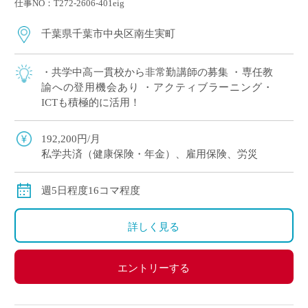
仕事NO：T272-2606-401eig
千葉県千葉市中央区南生実町
・共学中高一貫校から非常勤講師の募集 ・専任教
諭への登用機会あり ・アクティブラーニング・
ICTも積極的に活用！
192,200円/月
私学共済（健康保険・年金）、雇用保険、労災
週5日程度16コマ程度
詳しく見る
エントリーする