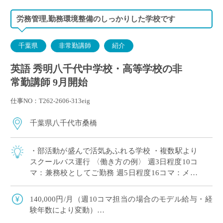
労務管理,勤務環境整備のしっかりした学校です
千葉県
非常勤講師
紹介
英語 秀明八千代中学校・高等学校の非
常勤講師 9月開始
仕事NO：T262-2606-313eig
千葉県八千代市桑橋
・部活動が盛んで活気あふれる学校 ・複数駅より
スクールバス運行 〈働き方の例〉 週3日程度10コ
マ：兼務校としてご勤務 週5日程度16コマ：メイ
ンとしてがっつりご勤務
140,000円/月（週10コマ担当の場合のモデル給与・経
験年数により変動）
交通費：有り