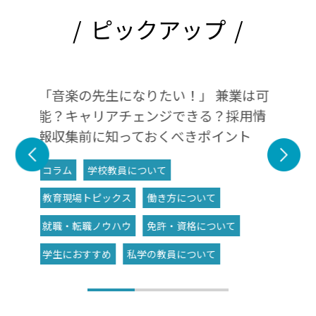
ピックアップ
業は可
ICT支援員:どんな仕事？資格・将来性
私立
用情
は？
コラ
ト
コラム
教育現場トピックス
働き方について
私学
教育について
就職・転職ノウハウ
ICT教育
免許・資格について