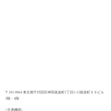
〒101-0064 東京都千代田区神田猿楽町1丁目5-15猿楽町ＳＳビル
3階・4階
<交通機関>