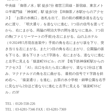
中央線 「御茶ノ水」駅 徒歩7分 都営三田線・新宿線、東京メト
ロ半蔵門線 「神保町」駅 徒歩5分 【JR御茶ノ水駅からのアクセ
ス】 「お茶の水橋口」改札を出て、目の前の横断歩道を左なな
めに渡り、「明大通り」を道なりに進む。1つ目の信号を渡って
から、右にまがる。両脇の明治大学の間を道なりに進み、1つ目
の角(ファミリーマートの手前)を左にまがる。山の上ホテル
（※2024年5月現在改装中）手前の角を右にまがり坂を下り、突
き当りを左にまがる。また1つ目の角を右にまがり、公園脇の坂
を下りる。坂を下りきったT字路を、右にまがる。道なりに進む
と左手に見える「猿楽町SSビル」の3F 【地下鉄神保町駅からの
アクセス】 「A5」出口を出たら左に曲がり、道なり2分ほど進
み、マクドナルドの角を左に曲がる。 最初の信号でＹ字路を斜
め右へ、「猿楽通り」を進む。お茶の水小学校・錦華公園を右手
に見ながら2分ほど道なりに進むと左手に見える「猿楽町SSビ
ル」の3F
TEL：0120-558-226
TEL：03-6281-7346 FAX：03-6281-7369