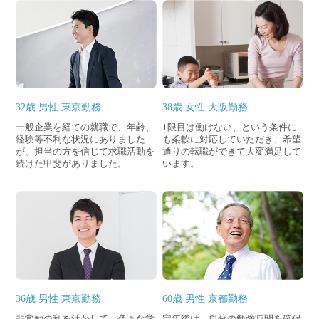
32歳 男性 東京勤務
38歳 女性 大阪勤務
⼀般企業を経ての就職で、年齢、
1限目は働けない、という条件に
経験等不利な状況にありました
も柔軟に対応していただき、希望
が、担当の⽅を信じて求職活動を
通りの転職ができて大変満足して
続けた甲斐がありました。
います。
36歳 男性 東京勤務
60歳 男性 京都勤務
非常勤の利を活かして、色々な学
定年後は、自分の勉強時間を確保