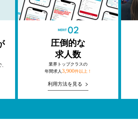
圧倒的な
が
求人数
了
業界トップクラスの
で、
3,900
年間求⼈
件以上！
利用方法を見る