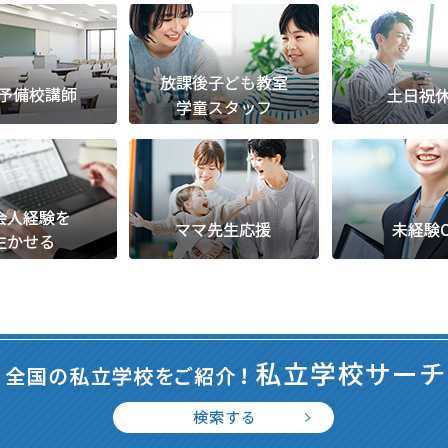
派遣
紹介予
士
未経験
新卒
フ
第二新
Iター
社会人
子育て
ミドル
扶養内
残業少
1日4
フ
週1日
週2日
Wワー
夕方の