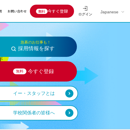
今すぐ登録
問
お問い合わせ
ログイン
Educators’ interview
採用情報一覧
区分
連企業
らの転職者活躍中
急募のお仕事も！
採用情報を探す
定給30万円以上
託
用情報
今すぐ登録
無料
定給25万円以上
定給20万円以上
10分以内
イー・スタッフとは
5分以内
を活かす
学校関係者の皆様へ
活かす
み