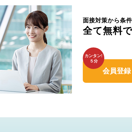
面接対策から条
全て無料
カンタン!
５分
会員登録