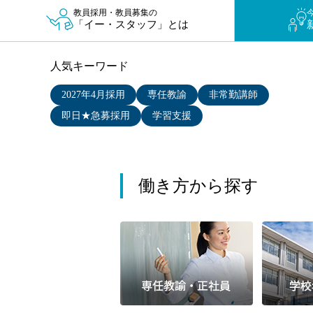
小学校教員
教員採用・教員募集の
「イー・スタッフ」とは
保健体育教員
音楽教員
人気キーワード
美術教員
ICT支援員
2027年4月採用
専任教諭
非常勤講師
実習助手
即日★急募採用
学習支援
司書
カウンセラー
部活動指導員
働き方から探す
学童スタッフ
その他職種
学習支援
チューター
個別指導
ALT/AET