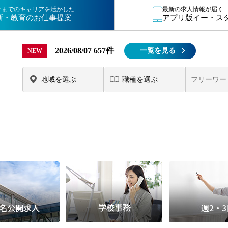
15時
今までのキャリアを活かした
最新の求人情報が届く
新・教育のお仕事提案
アプリ版イー・ス
土日祝
初めて
2026/08/07
657件
一覧を見る
NEW
学生O
週6日
週5日
週4日
週3日
3学期
1学期
新年度
2学期
即日★
学校名
紹介