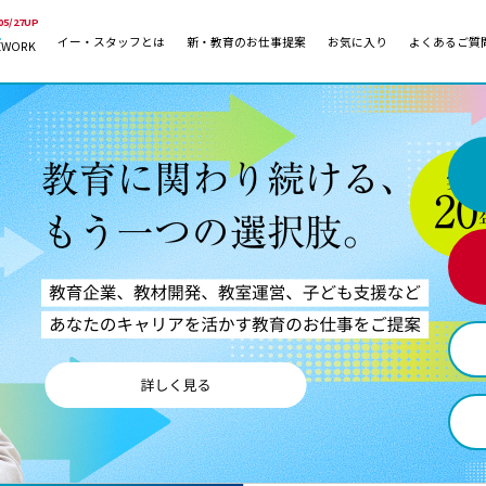
05/27UP
イー・スタッフとは
新・教育のお仕事提案
お気に入り
よくあるご質
EWORK
教員の採用
採用形態
採用
専任教諭
教育関
常勤講師
教員か
非常勤講師
月額固
常勤職員
業務委
非常勤職員
自社採
アルバイト・パート
月額固
その他
月額固
正社員
駅徒歩
契約社員
駅徒歩
英語力
資格を
AMの