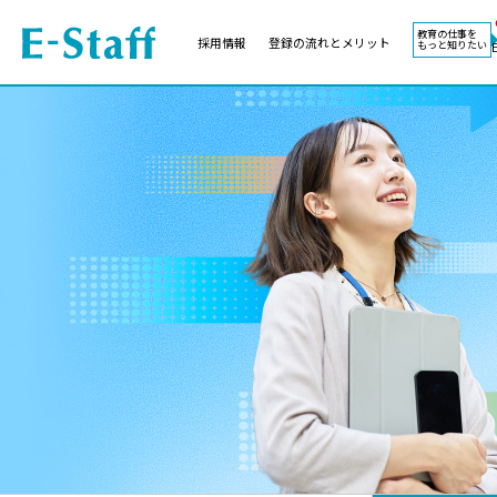
教育の仕事を
採用情報
登録の流れとメリット
もっと知りたい
EWORK TOP
コラム
地域
教科
関東
英語教員
東海
社会教員
近畿
理科教員
九州
数学教員
北海道
国語教員
沖縄県
その他教科教員
東北
学校事務
信越
情報教員
中国
家庭科教員
四国
技術教員
北陸
養護教諭
講師（免許不問）