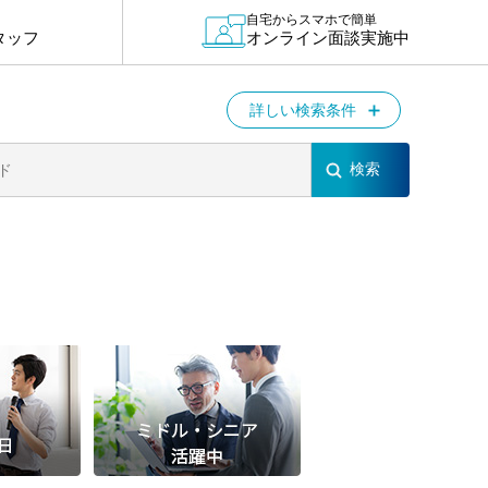
退勤
自宅からスマホで簡単
タッフ
オンライン面談実施中
休
の転職応援
詳しい検索条件
K
★採用
★採用
4月★採用
★採用
急募採用
公開求人