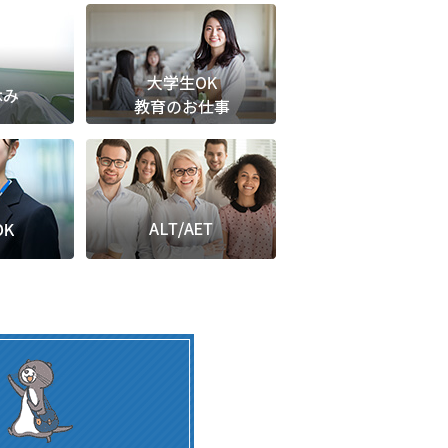
定派遣
OK
卒
ン・Uターン応援
経験を活かせる
ママ活躍中
・シニア活躍中
勤務可
時間以内
ク・副業
み