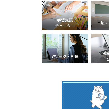
塾・予備校講師
オンライン講師
幼稚園教諭・保育
日本語教師
添削・校正スタッ
学校支援員
広報・宣伝
一般事務
経理・会計事務
総務・人事事務
管理・運営
営業職
こども支援スタッ