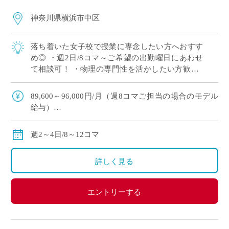
神奈川県横浜市中区
落ち着いた女子校で授業に専念したい方へおすす
め◎ ・週2日/8コマ～ご希望の出勤曜日にあわせ
て相談可！ ・物理の専門性を活かしたい方歓迎♪
・10月開始！ゆとりを持ってご準備いただけま
す！
89,600～96,000円/月（週8コマご担当の場合のモデル
給与）
134,400～144,000円/月（週12コマご担当の場合のモデ
ル給与）
週2～4日/8～12コマ
◇ご担当コマ数、ご指導経験により決定
◇交通費別途全額支給
詳しく見る
エントリーする