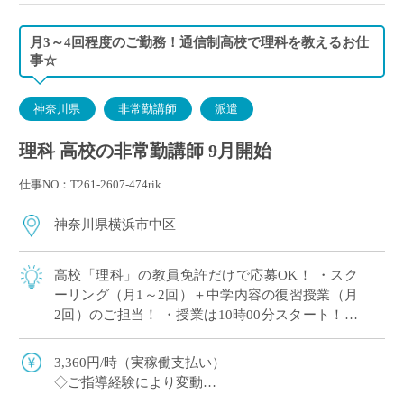
月3～4回程度のご勤務！通信制高校で理科を教えるお仕
事☆
神奈川県
非常勤講師
派遣
理科 高校の非常勤講師 9月開始
仕事NO：T261-2607-474rik
神奈川県横浜市中区
高校「理科」の教員免許だけで応募OK！ ・スク
ーリング（月1～2回）＋中学内容の復習授業（月
2回）のご担当！ ・授業は10時00分スタート！朝
はゆとりを持ってご通勤♪ ・教育業界の仕事に挑
戦してみたい方歓迎！ ・毎週決ま […]
3,360円/時（実稼働支払い）
◇ご指導経験により変動
◇交通費別途支給