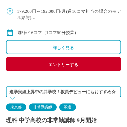
め◎ ・複数駅から徒歩圏内！横浜方面からの通勤
も便利です♪
179,200円～192,000円/月(週16コマ担当の場合のモデ
ル給与)
◇ご経験年数により決定
◇交通費別途支給
週5日/16コマ（1コマ50分授業）
詳しく見る
エントリーする
進学実績上昇中の共学校！教員デビューにもおすすめ☆
東京都
非常勤講師
派遣
理科 中学高校の非常勤講師 9月開始