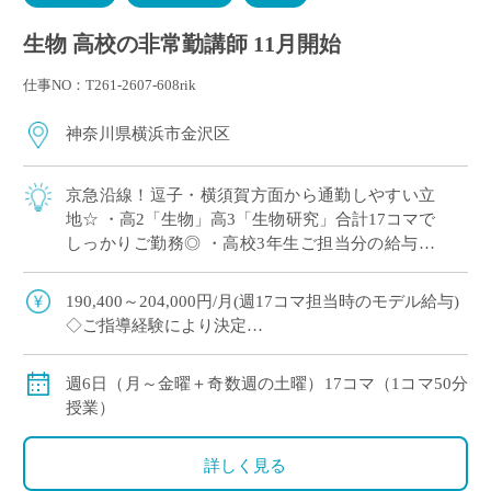
生物 高校の非常勤講師 11月開始
仕事NO：T261-2607-608rik
神奈川県横浜市金沢区
京急沿線！逗子・横須賀方面から通勤しやすい立
地☆ ・高2「生物」高3「生物研究」合計17コマで
しっかりご勤務◎ ・高校3年生ご担当分の給与も
年度末まで保証で安心♪ ・共通教材あり！授業準
備もスムーズです！
190,400～204,000円/月(週17コマ担当時のモデル給与)
◇ご指導経験により決定
◇交通費別途支給
週6日（月～金曜＋奇数週の土曜）17コマ（1コマ50分
授業）
詳しく見る