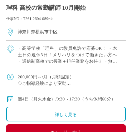
理科 高校の常勤講師 10月開始
仕事NO：T261-2604-089rik
神奈川県横浜市中区
・高等学校「理科」の教員免許で応募OK！ ・木
土日の週休3日！メリハリをつけて働きたい方へ
・通信制高校での授業＋担任業務をお任せ ・無学
年制の少人数クラスをご担当 ・勉強が苦手な生徒
に寄り添いたい方へオススメ
200,000円～/月（月額固定）
◇ご指導経験により変動
◇交通費別途支給
週4日（月火水金）/9:30～17:30（うち休憩60分）
詳しく見る