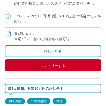
の授業が得意な方にオススメ ・ICT環境バッチリ
◎ ・生徒は1人1台タブレット所持、教室内プロジ
ェクター有
179,200～192,000円/月 (週16コマ担当の場合のモデル
給与)
◇ご経験年数により決定
◇交通費別途支給
週4日/16コマ
※週2日～一部のご担当も相談可能
詳しく見る
エントリーする
週4日勤務、月額20万円のお仕事！
神奈川県
非常勤講師
派遣