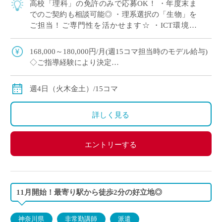
高校「理科」の免許のみで応募OK！ ・年度末ま
でのご契約も相談可能◎ ・理系選択の「生物」を
ご担当！ご専門性を活かせます☆ ・ICT環境充
実！全教室に電子黒板を完備！
168,000～180,000円/月(週15コマ担当時のモデル給与)
◇ご指導経験により決定
◇交通費別途支給
週4日（火木金土）/15コマ
詳しく見る
エントリーする
11月開始！最寄り駅から徒歩2分の好立地◎
神奈川県
非常勤講師
派遣