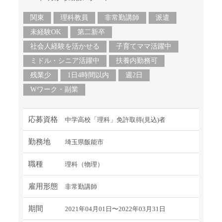
関東
理科教員
非常勤講師
派遣
未経験OK
第二新卒
社会人経験を活かせる
子育てママ活躍中
ミドル・シニア活躍中
扶養内勤務可
残業少
1日4時間以内
週2日
Wワーク・副業
応募資格
中学高校「理科」免許取得(見込)者
勤務地
埼玉県飯能市
職種
理科（物理）
雇用形態
非常勤講師
期間
2021年04月01日〜2022年03月31日