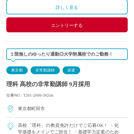
交通費別途全額支給
詳しく見る
エントリーする
１限無しのゆったり通勤◎大学附属校でのご勤務！
東京都
非常勤講師
派遣
理科 高校の非常勤講師 9月採用
仕事NO：T261-2606-392rik
東京都町田市
高校「理科」の教員免許だけでご応募OK！ ・化
学基礎をメインでご担当！ ・基礎学力定着のため