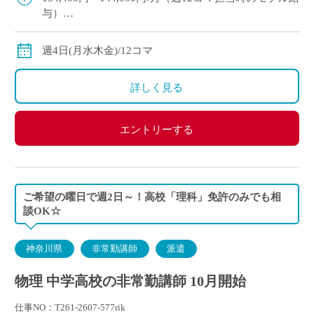
与）
◇ご経験年数により
◇交通費別途支給
週4日(月水木金)/12コマ
詳しく見る
エントリーする
ご希望の曜日で週2日～！高校「理科」免許のみでも相
談OK☆
神奈川県
非常勤講師
派遣
物理 中学高校の非常勤講師 10月開始
仕事NO：T261-2607-577rik