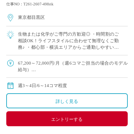
仕事NO：T261-2607-498rik
東京都目黒区
生物または化学がご専門の方歓迎◎ ・時間割のご
相談OK！ライフスタイルに合わせて無理なくご勤
務♪ ・都心部・横浜エリアからご通勤しやすい好
立地 ・未経験歓迎！学校現場で経験を積みたい方
にもおすすめ◎
67,200～72,000円/月（週6コマご担当の場合のモデル
給与）
156,800～168,000円/月（週14コマご担当の場合のモデ
ル給与）
週3～4日/6～14コマ程度
◇ご勤務経験に基づいて決定、月額固定
◇交通費別途支給
詳しく見る
エントリーする