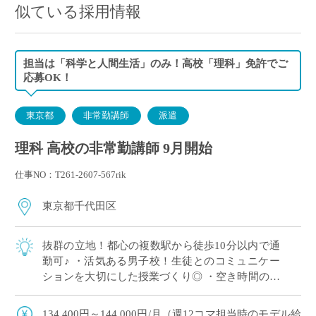
似ている採用情報
担当は「科学と人間生活」のみ！高校「理科」免許でご
応募OK！
東京都
非常勤講師
派遣
理科 高校の非常勤講師 9月開始
仕事NO：T261-2607-567rik
東京都千代田区
抜群の立地！都心の複数駅から徒歩10分以内で通
勤可♪ ・活気ある男子校！生徒とのコミュニケー
ションを大切にした授業づくり◎ ・空き時間の少
ない、まとまった時間割☆ ・高校指導が初めての
方も歓迎◎
134,400円～144,000円/月（週12コマ担当時のモデル給