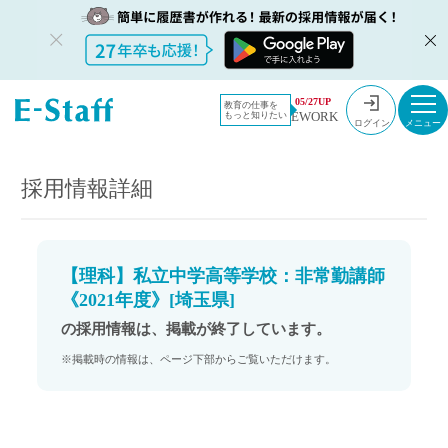
教員採用情
採用情報
05/27UP
教育の仕事を
EWORK
もっと知りたい
報のイー・
【理科】私立中学高等学校：非常勤講師《2021年度》[埼玉県]
ログイン
スタッフ
TOP
採用情報詳細
【理科】私立中学高等学校：非常勤講師
《2021年度》[埼玉県]
の採用情報は、掲載が終了しています。
※掲載時の情報は、ページ下部からご覧いただけます。