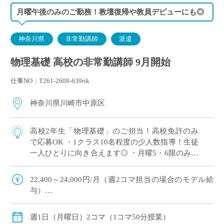
月曜午後のみのご勤務！教壇復帰や教員デビューにも◎
神奈川県
非常勤講師
派遣
物理基礎 高校の非常勤講師 9月開始
仕事NO：T261-2608-639rik
神奈川県川崎市中原区
高校2年生「物理基礎」のご担当！高校免許のみ
で応募OK ・1クラス10名程度の少人数指導！生徒
一人ひとりに向き合えます◎ ・月曜5・6限のみ！
兼務や副業との両立にもおすすめ♪ ・授業づくり
やテスト作成ではご自身のアイデア […]
22,400～24,000円/月（週2コマ担当の場合のモデル給
与）
◇2月までは月額固定、3月のみ実稼働支払い
◇ご経験年数により決定
週1日（月曜日）2コマ（1コマ50分授業）
◇交通費全額支給