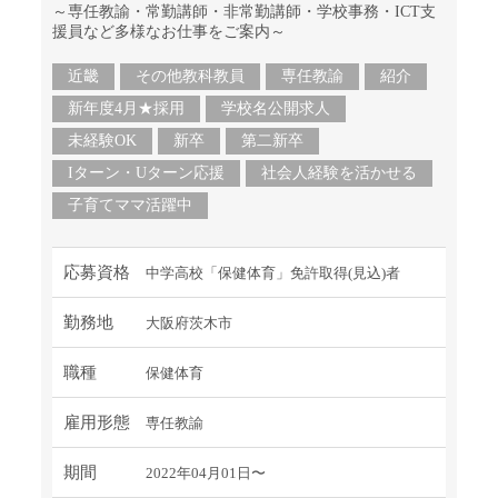
～専任教諭・常勤講師・非常勤講師・学校事務・ICT支
援員など多様なお仕事をご案内～
近畿
その他教科教員
専任教諭
紹介
新年度4月★採用
学校名公開求人
未経験OK
新卒
第二新卒
Iターン・Uターン応援
社会人経験を活かせる
子育てママ活躍中
応募資格
中学高校「保健体育」免許取得(見込)者
勤務地
大阪府茨木市
職種
保健体育
雇用形態
専任教諭
期間
2022年04月01日〜