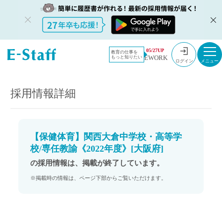
教員採用情
採用情報
05/27UP
教育の仕事を
EWORK
もっと知りたい
報のイー・
【保健体育】関西大倉中学校・高等学校/専任教諭《2022年度》[大阪府]
ログイン
スタッフ
TOP
採用情報詳細
【保健体育】関西大倉中学校・高等学
校/専任教諭《2022年度》[大阪府]
の採用情報は、掲載が終了しています。
※掲載時の情報は、ページ下部からご覧いただけます。