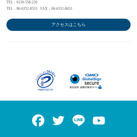
TEL：0120-558-226
TEL：06-6352-8553
FAX：06-6352-8653
アクセスはこちら
Facebook
Twitter
LINE
Youtube