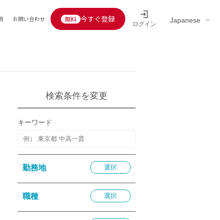
今すぐ登録
問
お問い合わせ
ログイン
Educators’ interview
採用情報一覧
区分
連企業
らの転職者活躍中
定給30万円以上
検索条件を変更
託
用情報
キーワード
定給25万円以上
定給20万円以上
10分以内
勤務地
選択
5分以内
を活かす
職種
選択
活かす
み