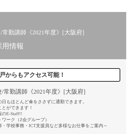
15時
土日祝
初めて
学生O
常勤講師《2021年度》[大阪府]
週6日
採用情報
週5日
週4日
週3日
戸からもアクセス可能！
3学期
1学期
常勤講師《2021年度》[大阪府]
新年度
2学期
の日もほとんど傘をささずに通勤できます。
ことができます！
即日★
Staff!!
学校名
トワーク（Z会グループ）
・学校事務・ICT支援員など多様なお仕事をご案内～
紹介