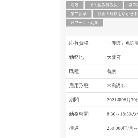
塾・予備校講師
近畿
その他教科教員
常勤
オンライン講師
第二新卒
社会人経験を活かせる
幼稚園教諭・保育
Wワーク・副業
日本語教師
添削・校正スタッ
応募資格
「養護」免許
学校支援員
広報・宣伝
勤務地
大阪府
一般事務
職種
養護
経理・会計事務
総務・人事事務
雇用形態
常勤講師
管理・運営
営業職
期間
2021年08月30
こども支援スタッ
勤務時間
8:30～18:
待遇
250,000円/月～