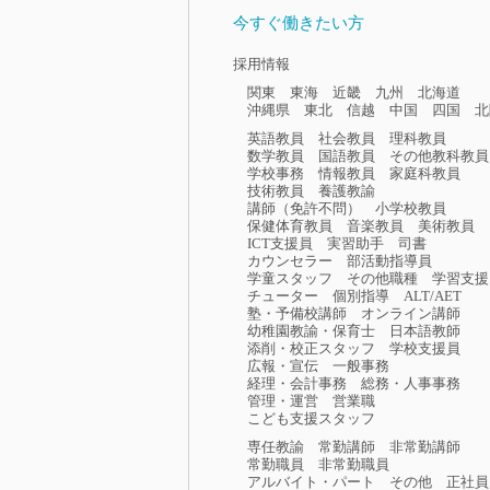
今すぐ働きたい方
採用情報
関東
東海
近畿
九州
北海道
沖縄県
東北
信越
中国
四国
北
英語教員
社会教員
理科教員
数学教員
国語教員
その他教科教員
学校事務
情報教員
家庭科教員
技術教員
養護教諭
講師（免許不問）
小学校教員
保健体育教員
音楽教員
美術教員
ICT支援員
実習助手
司書
カウンセラー
部活動指導員
学童スタッフ
その他職種
学習支援
チューター
個別指導
ALT/AET
塾・予備校講師
オンライン講師
幼稚園教諭・保育士
日本語教師
添削・校正スタッフ
学校支援員
広報・宣伝
一般事務
経理・会計事務
総務・人事事務
管理・運営
営業職
こども支援スタッフ
専任教諭
常勤講師
非常勤講師
常勤職員
非常勤職員
アルバイト・パート
その他
正社員