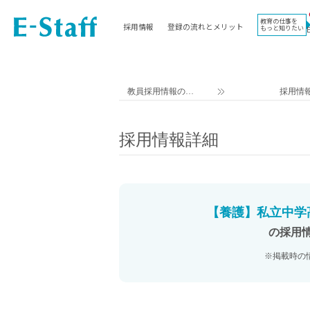
教育の仕事を
採用情報
登録の流れとメリット
もっと知りたい
EWORK TOP
コラム
地域
教科
関東
英語教員
教員採用情報のイ
採用情
東海
社会教員
ー・スタッフ TOP
近畿
理科教員
採用情報詳細
九州
数学教員
北海道
国語教員
沖縄県
その他教科教員
東北
学校事務
【養護】私立中学高
信越
情報教員
の採用
中国
家庭科教員
※掲載時の
四国
技術教員
北陸
養護教諭
講師（免許不問）