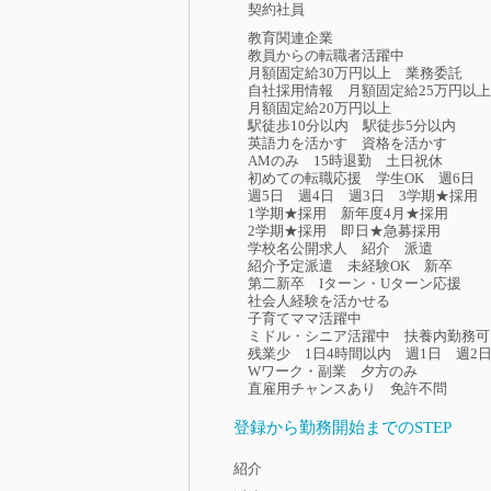
契約社員
教育関連企業
教員からの転職者活躍中
月額固定給30万円以上
業務委託
自社採用情報
月額固定給25万円以上
月額固定給20万円以上
駅徒歩10分以内
駅徒歩5分以内
英語力を活かす
資格を活かす
AMのみ
15時退勤
土日祝休
初めての転職応援
学生OK
週6日
週5日
週4日
週3日
3学期★採用
1学期★採用
新年度4月★採用
2学期★採用
即日★急募採用
学校名公開求人
紹介
派遣
紹介予定派遣
未経験OK
新卒
第二新卒
Iターン・Uターン応援
社会人経験を活かせる
子育てママ活躍中
ミドル・シニア活躍中
扶養内勤務可
残業少
1日4時間以内
週1日
週2
Wワーク・副業
夕方のみ
直雇用チャンスあり
免許不問
登録から勤務開始までのSTEP
紹介