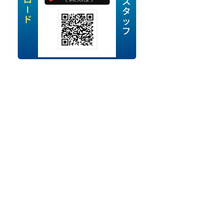
定派遣
OK
卒
ン・Uターン応援
経験を活かせる
ママ活躍中
・シニア活躍中
勤務可
時間以内
ク・副業
み