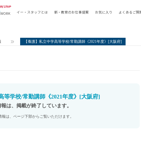
05/27UP
イー・スタッフとは
新・教育のお仕事提案
お気に入り
よくあるご質
EWORK
教員の採用
採用形態
採用
専任教諭
教育関
報
【養護】私立中学高等学校/常勤講師《2021年度》[大阪府]
常勤講師
教員か
非常勤講師
月額固
常勤職員
業務委
非常勤職員
自社採
アルバイト・パート
月額固
その他
月額固
等学校/常勤講師《2021年度》[大阪府]
正社員
駅徒歩
情報は、掲載が終了しています。
契約社員
駅徒歩
情報は、ページ下部からご覧いただけます。
英語力
資格を
AMの