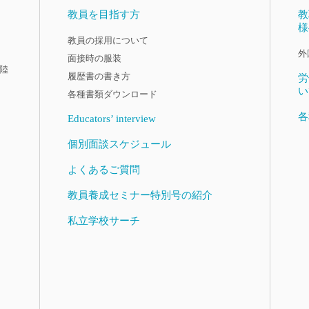
教員を目指す方
教
様
教員の採用について
外
面接時の服装
陸
履歴書の書き方
労
い
各種書類ダウンロード
各
Educators’ interview
個別面談スケジュール
よくあるご質問
教員養成セミナー特別号の紹介
私立学校サーチ