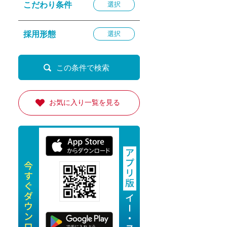
こだわり条件
選択
退勤
休
採用形態
選択
の転職応援
K
お気に入り一覧を見る
★採用
★採用
4月★採用
★採用
急募採用
公開求人