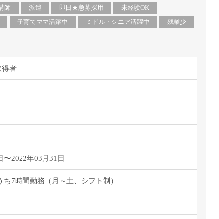
派遣
講師
派遣
即日★急募採用
未経験OK
紹介予
子育てママ活躍中
ミドル・シニア活躍中
残業少
士
未経験
新卒
フ
第二新
取得者
Iター
社会人
子育て
ミドル
扶養内
残業少
1日4
日〜2022年03月31日
フ
週1日
30のうち7時間勤務（月～土、シフト制）
週2日
Wワー
夕方の