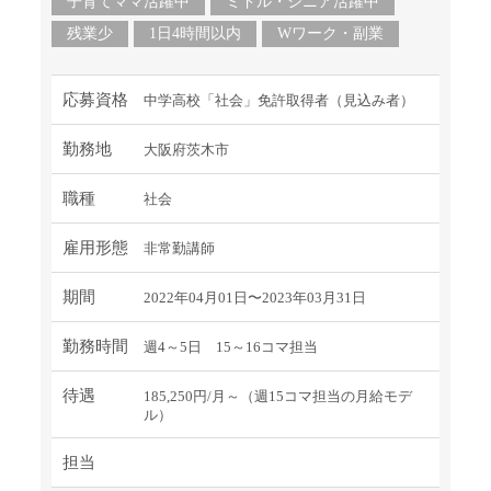
子育てママ活躍中
ミドル・シニア活躍中
残業少
1日4時間以内
Wワーク・副業
応募資格
中学高校「社会」免許取得者（見込み者）
勤務地
大阪府茨木市
職種
社会
雇用形態
非常勤講師
期間
2022年04月01日〜2023年03月31日
勤務時間
週4～5日 15～16コマ担当
待遇
185,250円/月～（週15コマ担当の月給モデ
ル）
担当