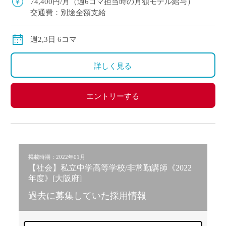
74,400円/月（週6コマ担当時の月額モデル給与）
交通費：別途全額支給
週2,3日 6コマ
詳しく見る
エントリーする
掲載時期：2022年01月
【社会】私立中学高等学校/非常勤講師《2022
年度》[大阪府]
過去に募集していた採用情報