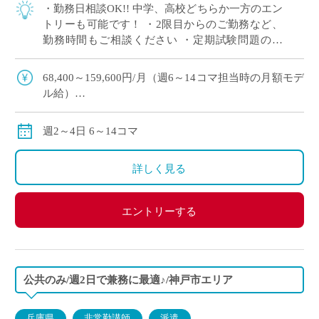
・勤務日相談OK!! 中学、高校どちらか一方のエン
トリーも可能です！ ・2限目からのご勤務など、
勤務時間もご相談ください ・定期試験問題の作
成、採点業務はありません。レポート、プレゼン
活動の成績評価となります
68,400～159,600円/月（週6～14コマ担当時の月額モデ
ル給）
◆交通費：別途全額支給 （車通勤の場合は弊社規定に
よる）
週2～4日 6～14コマ
詳しく見る
エントリーする
公共のみ/週2日で兼務に最適♪/神戸市エリア
兵庫県
非常勤講師
派遣