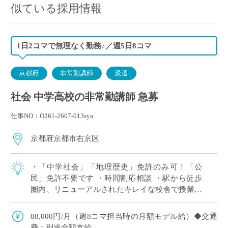
似ている採用情報
1日2コマで無理なく勤務♪／週5日8コマ
京都府
非常勤講師
派遣
社会 中学高校の非常勤講師 急募
仕事NO：O261-2607-013sya
京都府京都市右京区
・「中学社会」「地理歴史」免許のみ可！「公
民」免許不要です ・時間割応相談 ・駅から徒歩
圏内、リニューアルされたキレイな校舎で授業が
可能です
88,000円/月（週8コマ担当時の月額モデル給）◆交通
費：別途全額支給