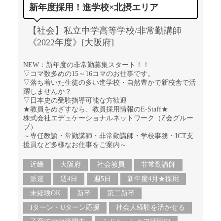
新年度採用！進学校×北摂エリア
【社会】私立中学高等学校/非常勤講師
《2022年度》[大阪府]
NEW：新年度の非常勤募集スタート！！
▽コマ数多めの15～16コマのお仕事です。
▽落ち着いた生徒の多い進学校・自然豊かで新校舎で活
躍しませんか？
▽日本史の受験指導可能な方歓迎
★教員をめざすなら、教員採用情報のE-Staff★
株式会社エデュケーショナルネットワーク（Z会グルー
プ）
～専任教諭・常勤講師・非常勤講師・学校事務・ICT支
援員など多様なお仕事をご案内～
近畿
大阪府
社会教員
非常勤講師
派遣
週4日
週5日
新年度4月★採用
未経験OK
新卒
第二新卒
Iターン・Uターン応援
社会人経験を活かせる