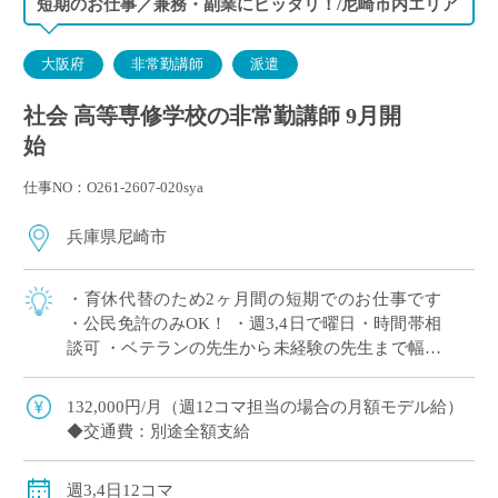
短期のお仕事／兼務・副業にピッタリ！/尼崎市内エリア
大阪府
非常勤講師
派遣
社会 高等専修学校の非常勤講師 9月開
始
仕事NO：O261-2607-020sya
兵庫県尼崎市
・育休代替のため2ヶ月間の短期でのお仕事です
・公民免許のみOK！ ・週3,4日で曜日・時間帯相
談可 ・ベテランの先生から未経験の先生まで幅広
くご応募ください！
132,000円/月（週12コマ担当の場合の月額モデル給）
◆交通費：別途全額支給
週3,4日12コマ