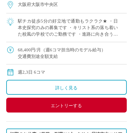
大阪府大阪市中央区
駅チカ徒歩5分の好立地で通勤もラクラク★ ・日
本史探究のみの募集です ・キリスト系の落ち着い
た校風の学校でのご勤務です ・進路に向き合う大
切な時期の生徒たちに向き合い寄り添いたい先生
歓迎します ・月～金のうち、ご勤務可能 […]
68,400円/月（週6コマ担当時のモデル給与）
交通費別途全額支給
週2,3日 6コマ
詳しく見る
エントリーする