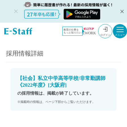
教員採用情
採用情報
05/27UP
教育の仕事を
EWORK
もっと知りたい
報のイー・
【社会】私立中学高等学校/非常勤講師《2022年度》[大阪府]
ログイン
スタッフ
TOP
採用情報詳細
【社会】私立中学高等学校/非常勤講師
《2022年度》[大阪府]
の採用情報は、掲載が終了しています。
※掲載時の情報は、ページ下部からご覧いただけます。