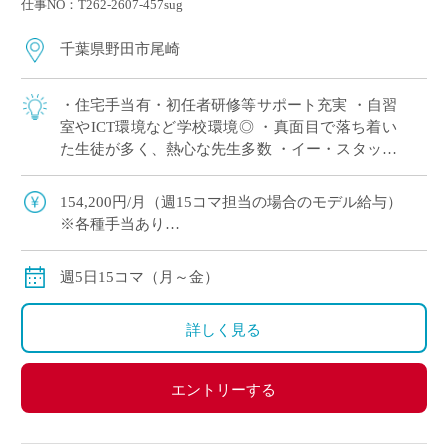
仕事NO：T262-2607-457sug
千葉県野田市尾崎
・住宅手当有・初任者研修等サポート充実 ・自習
室やICT環境など学校環境◎ ・真面目で落ち着い
た生徒が多く、熱心な先生多数 ・イー・スタッフ
からの採用実績も多数ある学校です。 ・学校見学
後に正式応募か否かを判断いただくこ […]
154,200円/月（週15コマ担当の場合のモデル給与）
※各種手当あり
※私学共済加入有
週5日15コマ（月～金）
詳しく見る
エントリーする