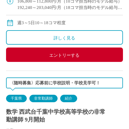
106,800～112,800円/月（10コマ担当時のモデル給与）
192,240～203,040円/月（18コマ担当時のモデル給与）
通勤手当：実費支給（上限：50,000円）
保険等：労災保険
週3～5日10～18コマ程度
詳しく見る
エントリーする
〈随時募集〉応募前に学校説明・学校見学可！
千葉県
非常勤講師
紹介
数学 西武台千葉中学校高等学校の非常
勤講師 9月開始