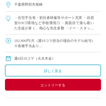
千葉県野田市尾崎
・住宅手当有・初任者研修等サポート充実 ・自習
室やICT環境など学校環境◎ ・真面目で落ち着い
た生徒が多く、熱心な先生多数 ・イー・スタッフ
からの採用実績も多数ある学校です。 ・学校見学
後に正式応募か否かを判断いただくこ […]
102,800円/月（週10コマ担当の場合のモデル給与）
※各種手当あり
※私学共済加入有
週4日10コマ（火水木金）
詳しく見る
エントリーする