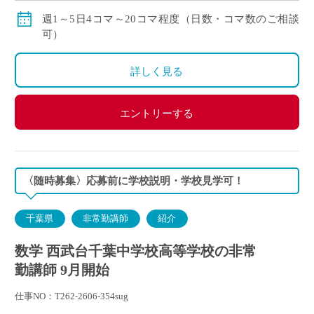
賞与：無し
週1～5日4コマ～20コマ程度（日数・コマ数のご相談
昇給：有り、年1回の査定による
可）
その他保険：労災保険
詳しく見る
エントリーする
〈随時募集〉応募前に学校説明・学校見学可！
千葉県
非常勤講師
紹介
数学 西武台千葉中学校高等学校の非常
勤講師 9月開始
仕事NO：T262-2606-354sug