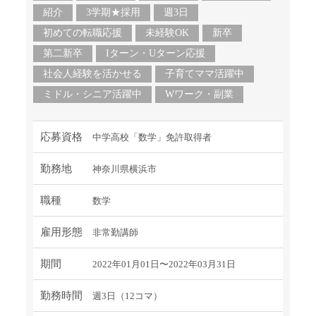
紹介
3学期★採用
週3日
初めての転職応援
未経験OK
新卒
第二新卒
Iターン・Uターン応援
社会人経験を活かせる
子育てママ活躍中
ミドル・シニア活躍中
Wワーク・副業
応募資格
中学高校「数学」免許取得者
勤務地
神奈川県横浜市
職種
数学
雇用形態
非常勤講師
期間
2022年01月01日〜2022年03月31日
勤務時間
週3日（12コマ）