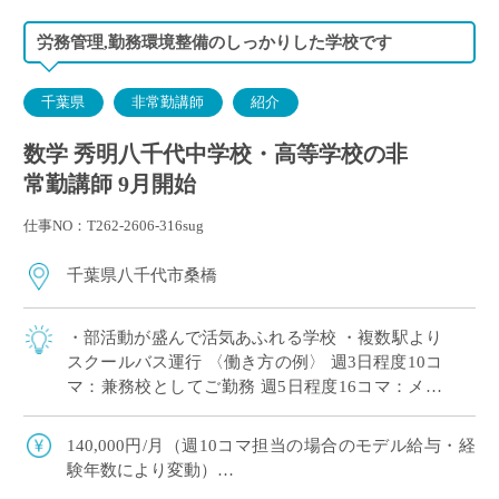
労務管理,勤務環境整備のしっかりした学校です
千葉県
非常勤講師
紹介
数学 秀明八千代中学校・高等学校の非
常勤講師 9月開始
仕事NO：T262-2606-316sug
千葉県八千代市桑橋
・部活動が盛んで活気あふれる学校 ・複数駅より
スクールバス運行 〈働き方の例〉 週3日程度10コ
マ：兼務校としてご勤務 週5日程度16コマ：メイ
ンとしてがっつりご勤務
140,000円/月（週10コマ担当の場合のモデル給与・経
験年数により変動）
交通費：有り