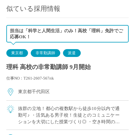
似ている採用情報
担当は「科学と人間生活」のみ！高校「理科」免許でご
応募OK！
東京都
非常勤講師
派遣
理科 高校の非常勤講師 9月開始
仕事NO：T261-2607-567rik
東京都千代田区
抜群の立地！都心の複数駅から徒歩10分以内で通
勤可♪ ・活気ある男子校！生徒とのコミュニケー
ションを大切にした授業づくり◎ ・空き時間の少
ない、まとまった時間割☆ ・高校指導が初めての