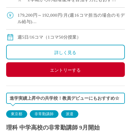
め◎ ・複数駅から徒歩圏内！横浜方面からの通勤
も便利です♪
179,200円～192,000円/月(週16コマ担当の場合のモデ
ル給与)
◇ご経験年数により決定
◇交通費別途支給
週5日/16コマ（1コマ50分授業）
詳しく見る
エントリーする
進学実績上昇中の共学校！教員デビューにもおすすめ☆
東京都
非常勤講師
派遣
理科 中学高校の非常勤講師 9月開始