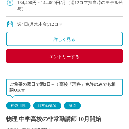
方も歓迎◎
134,400円～144,000円/月（週12コマ担当時のモデル給
与）
◇ご経験年数により
◇交通費別途支給
週4日(月水木金)/12コマ
詳しく見る
エントリーする
ご希望の曜日で週2日～！高校「理科」免許のみでも相
談OK☆
神奈川県
非常勤講師
派遣
物理 中学高校の非常勤講師 10月開始