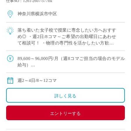
仕事NO：T261-2607-577rik
神奈川県横浜市中区
落ち着いた女子校で授業に専念したい方へおすす
め◎ ・週2日/8コマ～ご希望の出勤曜日にあわせ
て相談可！ ・物理の専門性を活かしたい方歓迎♪
・10月開始！ゆとりを持ってご準備いただけま
す！
89,600～96,000円/月（週8コマご担当の場合のモデル
給与）
134,400～144,000円/月（週12コマご担当の場合のモデ
ル給与）
週2～4日/8～12コマ
◇ご担当コマ数、ご指導経験により決定
◇交通費別途全額支給
詳しく見る
エントリーする