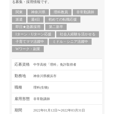
る募集・採用情報です。
関東
神奈川県
理科教員
非常勤講師
派遣
週4日
初めての転職応援
即日★急募採用
第二新卒
Iターン・Uターン応援
社会人経験を活かせる
子育てママ活躍中
ミドル・シニア活躍中
Wワーク・副業
応募資格
中学高校「理科」免許取得者
勤務地
神奈川県横浜市
職種
理科(生物)
雇用形態
非常勤講師
期間
2022年01月12日〜2022年03月31日