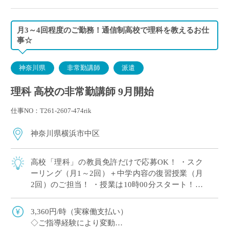
月3～4回程度のご勤務！通信制高校で理科を教えるお仕
事☆
神奈川県
非常勤講師
派遣
理科 高校の非常勤講師 9月開始
仕事NO：T261-2607-474rik
神奈川県横浜市中区
高校「理科」の教員免許だけで応募OK！ ・スク
ーリング（月1～2回）＋中学内容の復習授業（月
2回）のご担当！ ・授業は10時00分スタート！朝
はゆとりを持ってご通勤♪ ・教育業界の仕事に挑
戦してみたい方歓迎！ ・毎週決ま […]
3,360円/時（実稼働支払い）
◇ご指導経験により変動