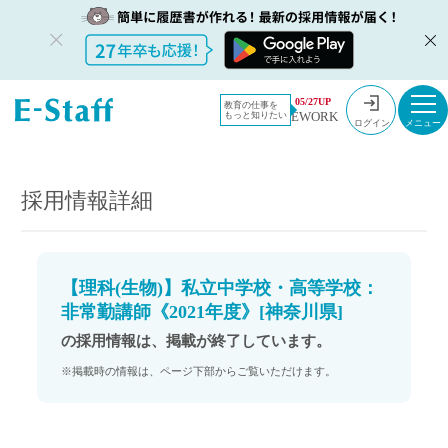
教員採用情
採用情報
05/27UP
教育の仕事を
EWORK
もっと知りたい
報のイー・
【理科(生物)】私立中学校・高等学校：非常勤講師《2021年度》[神奈川
ログイン
県]
スタッフ
TOP
採用情報詳細
【理科(生物)】私立中学校・高等学校：
非常勤講師《2021年度》[神奈川県]
の採用情報は、掲載が終了しています。
※掲載時の情報は、ページ下部からご覧いただけます。