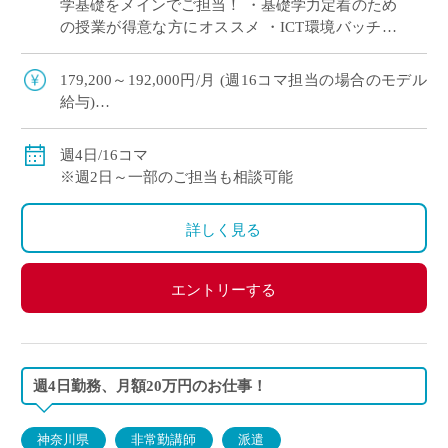
学基礎をメインでご担当！ ・基礎学力定着のため
の授業が得意な方にオススメ ・ICT環境バッチリ
◎ ・生徒は1人1台タブレット所持、教室内プロジ
ェクター有
179,200～192,000円/月 (週16コマ担当の場合のモデル
給与)
◇ご経験年数により決定
◇交通費別途支給
週4日/16コマ
※週2日～一部のご担当も相談可能
詳しく見る
エントリーする
週4日勤務、月額20万円のお仕事！
神奈川県
非常勤講師
派遣