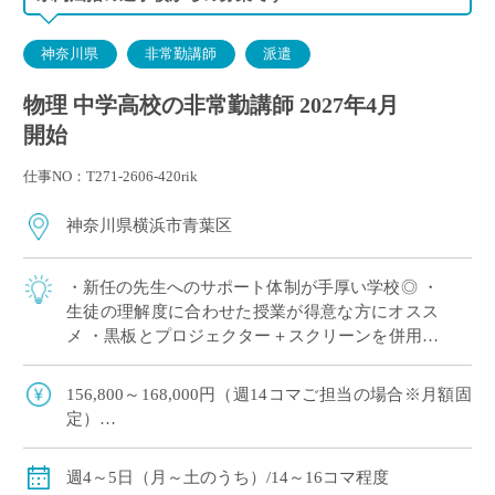
神奈川県
非常勤講師
派遣
物理 中学高校の非常勤講師 2027年4月
開始
仕事NO：T271-2606-420rik
神奈川県横浜市青葉区
・新任の先生へのサポート体制が手厚い学校◎ ・
生徒の理解度に合わせた授業が得意な方にオスス
メ ・黒板とプロジェクター＋スクリーンを併用し
た授業スタイル ・E-Staffからも多くの先生がご勤
務中！ ＜こんな方からのご応募 […]
156,800～168,000円（週14コマご担当の場合※月額固
定）
179,200～192,000円（週16コマご担当の場合※月額固
定）
週4～5日（月～土のうち）/14～16コマ程度
ご指導経験により決定