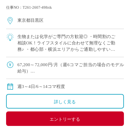
仕事NO：T261-2607-498rik
東京都目黒区
生物または化学がご専門の方歓迎◎ ・時間割のご
相談OK！ライフスタイルに合わせて無理なくご勤
務♪ ・都心部・横浜エリアからご通勤しやすい好
立地 ・未経験歓迎！学校現場で経験を積みたい方
にもおすすめ◎
67,200～72,000円/月（週6コマご担当の場合のモデル
給与）
156,800～168,000円/月（週14コマご担当の場合のモデ
ル給与）
週3～4日/6～14コマ程度
◇ご勤務経験に基づいて決定、月額固定
◇交通費別途支給
詳しく見る
エントリーする