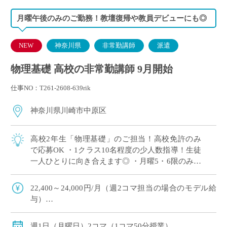
月曜午後のみのご勤務！教壇復帰や教員デビューにも◎
NEW
神奈川県
非常勤講師
派遣
物理基礎 高校の非常勤講師 9月開始
仕事NO：T261-2608-639rik
神奈川県川崎市中原区
高校2年生「物理基礎」のご担当！高校免許のみ
で応募OK ・1クラス10名程度の少人数指導！生徒
一人ひとりに向き合えます◎ ・月曜5・6限のみ！
兼務や副業との両立にもおすすめ♪ ・授業づくり
やテスト作成ではご自身のアイデア […]
22,400～24,000円/月（週2コマ担当の場合のモデル給
与）
◇2月までは月額固定、3月のみ実稼働支払い
◇ご経験年数により決定
週1日（月曜日）2コマ（1コマ50分授業）