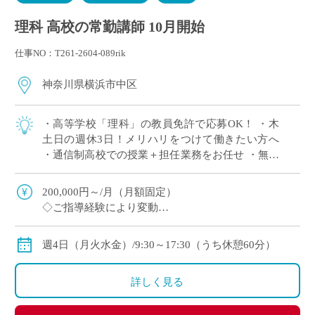
理科 高校の常勤講師 10月開始
仕事NO：T261-2604-089rik
神奈川県横浜市中区
・高等学校「理科」の教員免許で応募OK！ ・木
土日の週休3日！メリハリをつけて働きたい方へ
・通信制高校での授業＋担任業務をお任せ ・無学
年制の少人数クラスをご担当 ・勉強が苦手な生徒
に寄り添いたい方へオススメ
200,000円～/月（月額固定）
◇ご指導経験により変動
◇交通費別途支給
週4日（月火水金）/9:30～17:30（うち休憩60分）
詳しく見る