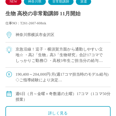
NEW
神奈川県
非常勤講師
派遣
生物 高校の非常勤講師 11月開始
仕事NO：T261-2607-608rik
神奈川県横浜市金沢区
京急沿線！逗子・横須賀方面から通勤しやすい立
地☆ ・高2「生物」高3「生物研究」合計17コマで
しっかりご勤務◎ ・高校3年生ご担当分の給与も
年度末まで保証で安心♪ ・共通教材あり！授業準
備もスムーズです！
190,400～204,000円/月(週17コマ担当時のモデル給与)
◇ご指導経験により決定
◇交通費別途支給
週6日（月～金曜＋奇数週の土曜）17コマ（1コマ50分
授業）
詳しく見る