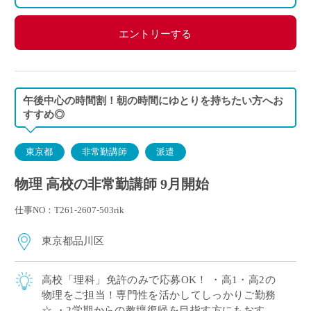
エントリーする
午後中心の時間割！朝の時間にゆとりを持ちたい方へお
すすめ◎
東京都
非常勤講師
派遣
物理 高校の非常勤講師 9月開始
仕事NO：T261-2607-503rik
東京都品川区
高校「理科」免許のみで応募OK！ ・高1・高2の
物理をご担当！専門性を活かしてしっかりご勤務
☆ ・2学期からの教壇復帰を目指す方にもおすす