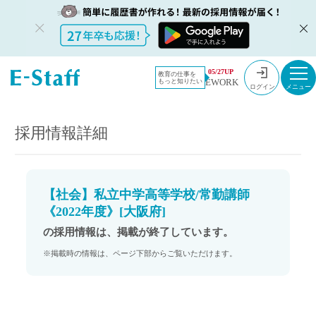
教員採用情
採用情報
05/27UP
教育の仕事を
EWORK
もっと知りたい
報のイー・
【社会】私立中学高等学校/常勤講師《2022年度》[大阪府]
ログイン
スタッフ
TOP
採用情報詳細
【社会】私立中学高等学校/常勤講師
《2022年度》[大阪府]
の採用情報は、掲載が終了しています。
※掲載時の情報は、ページ下部からご覧いただけます。