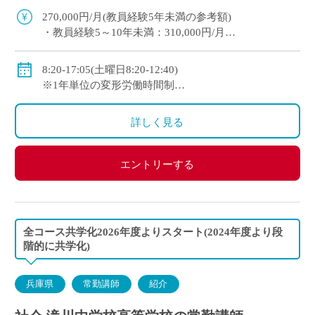
迎。教育への意欲を重視した採用です。 平日1
270,000円/月(教員経験5年未満の参考額)
[…]
・教員経験5～10年未満：310,000円/月
・教員経験10年以上：350,000円/月
◇手当：各種有
8:20-17:05(土曜日8:20-12:40)
◇賞与：有
※1年単位の変形労働時間制
◇保険：私学共済、雇用保険、労災保険
◇休日：週休二日制(平日1日＋日曜日・祝日)、その他
学校の定める休日
詳しく見る
エントリーする
全コース共学化2026年度よりスタート(2024年度より段
階的に共学化)
兵庫県
常勤講師
紹介