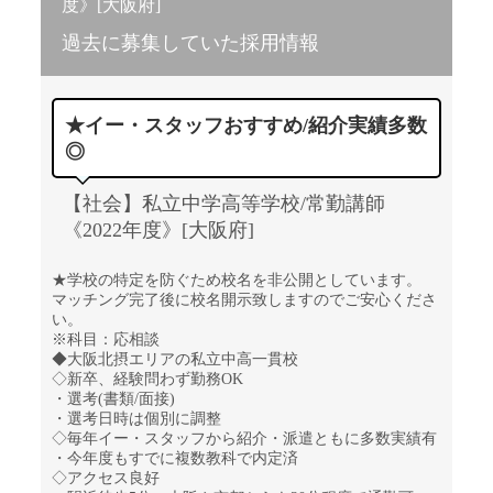
度》[大阪府]
過去に募集していた採用情報
★イー・スタッフおすすめ/紹介実績多数
◎
【社会】私立中学高等学校/常勤講師
《2022年度》[大阪府]
★学校の特定を防ぐため校名を非公開としています。
マッチング完了後に校名開示致しますのでご安心くださ
い。
※科目：応相談
◆大阪北摂エリアの私立中高一貫校
◇新卒、経験問わず勤務OK
・選考(書類/面接)
・選考日時は個別に調整
◇毎年イー・スタッフから紹介・派遣ともに多数実績有
・今年度もすでに複数教科で内定済
◇アクセス良好