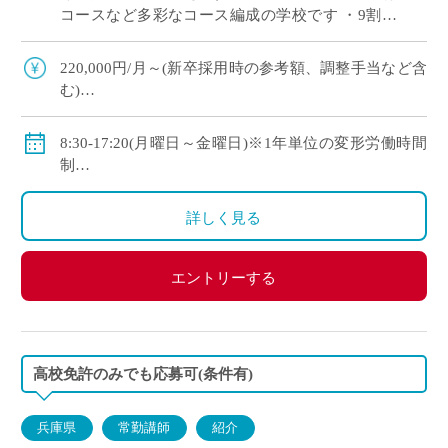
コースなど多彩なコース編成の学校です ・9割以
上の生徒が大学や短大、専門学校に進学していま
す ・新卒や社会人からのキャリアチェン […]
220,000円/月～(新卒採用時の参考額、調整手当など含
む)
◇手当：各種有
◇賞与：有
8:30-17:20(月曜日～金曜日)※1年単位の変形労働時間
◇保険：私学共済、雇用保険、労災保険
制
◇休日：年間120日程度
・土曜日、日曜日、祝日、その他学校スケジュールに
詳しく見る
よる
エントリーする
高校免許のみでも応募可(条件有)
兵庫県
常勤講師
紹介