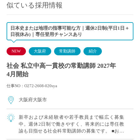
似ている採用情報
日本史または地理の指導可能な方｜週休2日制(平日1日＋
日祝休み)｜専任登用チャンスあり
NEW
大阪府
常勤講師
紹介
社会 私立中高一貫校の常勤講師 2027年
4月開始
仕事NO：O272-2608-020sya
大阪府大阪市
新卒および未経験者や若手教員まで幅広く募集
中。週休2日制で働きやすく、将来的には専任教
諭も目指せる社会科常勤講師の募集です。 ■おす
すめポイント 新卒および未経験者や若手教員歓