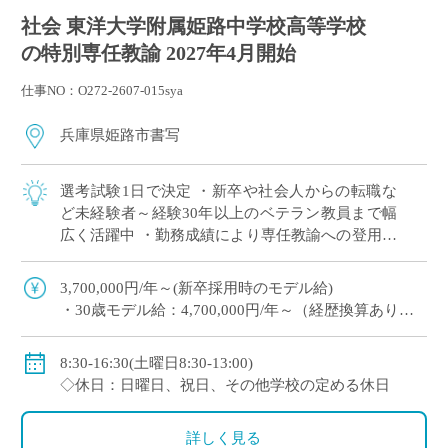
社会 東洋大学附属姫路中学校高等学校
の特別専任教諭 2027年4月開始
仕事NO：O272-2607-015sya
兵庫県姫路市書写
選考試験1日で決定 ・新卒や社会人からの転職な
ど未経験者～経験30年以上のベテラン教員まで幅
広く活躍中 ・勤務成績により専任教諭への登用あ
り ・e-learningなどICTの導入にも積極的、国際交
流にも注力 ※高校免許 […]
3,700,000円/年～(新卒採用時のモデル給)
・30歳モデル給：4,700,000円/年～（経歴換算あり）
・専任教諭のモデル給：24歳520万円/年、30歳630万
円/年程度
8:30-16:30(土曜日8:30-13:00)
※上記以外に補習手当、特殊業務手当、通勤手当、入
◇休日：日曜日、祝日、その他学校の定める休日
試手当、クラブ活動手当を支給
※勤続1年以上の場合は退職金あり
詳しく見る
◇保険：私学共済、雇用保険、労災保険