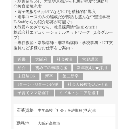
・駅近徒歩5分、大阪や京都からも30分程度で通勤可
◇教育環境充実
・電子黒板やAppleTVなどICTを積極的に導入
・進学コースのみの編成だが部活も盛んな中堅進学校
E-Staffからの紹介応募が可能です！
★教員をめざすなら、教員採用情報のE-Staff!!
株式会社エデュケーショナルネットワーク（Z会グルー
プ）
～専任教諭・常勤講師・非常勤講師・学校事務・ICT支
援員など多様なお仕事をご案内～
近畿
大阪府
社会教員
常勤講師
紹介
初めての転職応援
新年度4月★採用
未経験OK
新卒
第二新卒
Iターン・Uターン応援
社会人経験を活かせる
子育てママ活躍中
ミドル・シニア活躍中
応募資格
中学高校「社会」免許取得(見込)者
勤務地
大阪府高槻市