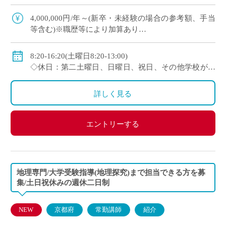
契約更新、専任教諭への登用チャンスあり 全国大
会で活躍する運動部を多数擁しながら […]
4,000,000円/年～(新卒・未経験の場合の参考額、手当
等含む)※職歴等により加算あり
◇年収モデル(参考)
・30歳(教諭・配偶者あり)：約660万円
8:20-16:20(土曜日8:20-13:00)
・40歳(教諭・配偶者及び子２人)：約860万円
◇休日：第二土曜日、日曜日、祝日、その他学校が定
・50歳(教諭・配偶者及び子２人)：約940万円
める日
◇手当：各種手当有
詳しく見る
◇賞与：有(過去実績3.55ヶ月分＋30万円)
◇保険：私学共済、雇用保険、労災保険
エントリーする
地理専門/大学受験指導(地理探究)まで担当できる方を募
集/土日祝休みの週休二日制
NEW
京都府
常勤講師
紹介