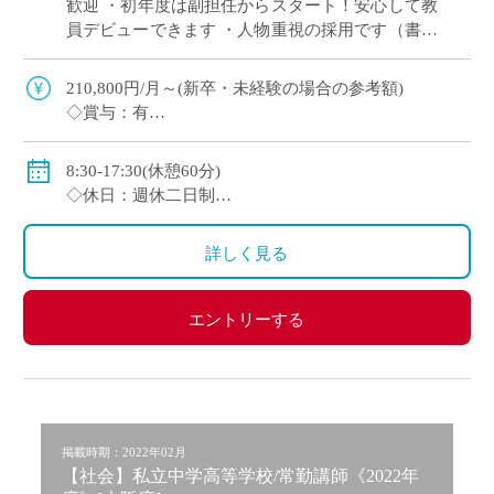
歓迎 ・初年度は副担任からスタート！安心して教
員デビューできます ・人物重視の採用です（書類
選考＋面接のみ） ・週休2日制（月曜日または土
曜日＋日曜、祝日休み） ・2～3年後を […]
210,800円/月～(新卒・未経験の場合の参考額)
◇賞与：有
◇手当：各種有
◇保険：私学共済、雇用保険、労災保険
8:30-17:30(休憩60分)
◇休日：週休二日制
・月曜日または土曜日のうち1日(担当コースによる)、
日曜日、祝日、その他学校スケジュールによる
詳しく見る
エントリーする
掲載時期：2022年02月
【社会】私立中学高等学校/常勤講師《2022年