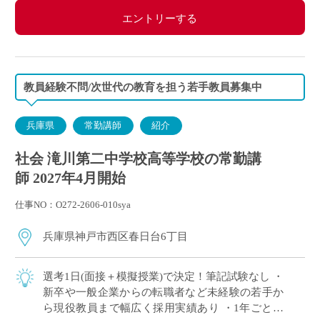
エントリーする
教員経験不問/次世代の教育を担う若手教員募集中
兵庫県
常勤講師
紹介
社会 滝川第二中学校高等学校の常勤講
師 2027年4月開始
仕事NO：O272-2606-010sya
兵庫県神戸市西区春日台6丁目
選考1日(面接＋模擬授業)で決定！筆記試験なし ・
新卒や一般企業からの転職者など未経験の若手か
ら現役教員まで幅広く採用実績あり ・1年ごとに