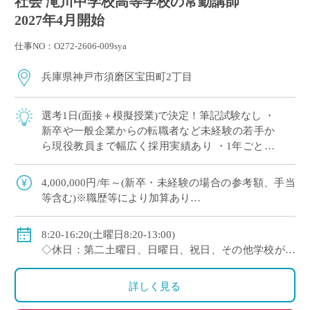
社会 滝川中学校高等学校の常勤講師
2027年4月開始
仕事NO：O272-2606-009sya
兵庫県神戸市須磨区宝田町2丁目
選考1日(面接＋模擬授業)で決定！筆記試験なし ・
新卒や一般企業からの転職者など未経験の若手か
ら現役教員まで幅広く採用実績あり ・1年ごとに
契約更新、専任教諭への登用チャンスあり ・創立
100年を超える神戸市内の伝統校
4,000,000円/年～(新卒・未経験の場合の参考額、手当
等含む)※職歴等により加算あり
◇年収モデル(参考)
・30歳(教諭・配偶者あり)：約660万円
8:20-16:20(土曜日8:20-13:00)
・40歳(教諭・配偶者及び子２人)：約860万円
◇休日：第二土曜日、日曜日、祝日、その他学校が定
・50歳(教諭・配偶者及び子２人)：約940万円
める日
◇手当：各種手当有
詳しく見る
◇賞与：有(過去実績3.55ヶ月分＋30万円)
◇保険：私学共済、雇用保険、労災保険