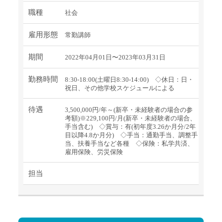
職種
社会
雇用形態
常勤講師
期間
2022年04月01日〜2023年03月31日
勤務時間
8:30-18:00(土曜日8:30-14:00) ◇休日：日・
祝日、その他学校スケジュールによる
待遇
3,500,000円/年～(新卒・未経験者の場合の参
考額)※229,100円/月(新卒・未経験者の場合、
手当含む) ◇賞与：有(初年度3.26か月分/2年
目以降4.8か月分) ◇手当：通勤手当、調整手
当、扶養手当など各種 ◇保険：私学共済、
雇用保険、労災保険
担当