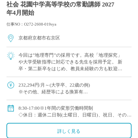
社会 花園中学高等学校の常勤講師 2027
年4月開始
仕事NO：O272-2608-019sya
京都府京都市右京区
今回は”地理専門”の採用です。高校「地理探究」
や大学受験指導に対応できる先生を採用予定。 新
卒・第二新卒をはじめ、教員未経験の方も歓迎し
ています。 これから教員としてキャリアを築きた
い方にも適した […]
232,294円/月～(大学卒、22歳の例)
※その他、経歴等による換算有
◇手当：通勤手当、残業手当
◇賞与：有
8:30-17:00※1年間の変形労働時間制
◇保険：私学共済、雇用保険、労災保険
◇休日：週休二日制(土曜日、日曜日)、祝日、その他
学校の定める休日
詳しく見る