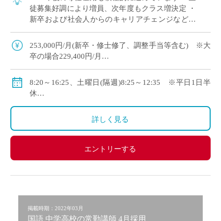
徒募集好調により増員、次年度もクラス増決定 ・
新卒および社会人からのキャリアチェンジなど未
経験者も積極的に採用中 ・モデル年収310万円～
550万円(ご経験等による) ・神 […]
253,000円/月(新卒・修士修了、調整手当等含む) ※大
卒の場合229,400円/月
・モデル年収310万円～550万円(経験等による)
◇手当：各種有
8:20～16:25、土曜日(隔週)8:25～12:35 ※平日1日半
◇賞与：有
休
◇保険：私学共済、雇用保険、労災保険
◇年間休日111日
・休日：平日1日半休、土曜日(隔週)、日・祝日、その
詳しく見る
他学校が定める日
・イベント等で休日出勤した場合は代休取得で対応
エントリーする
掲載時期：2022年03月
国語 中学高校の常勤講師 4月採用