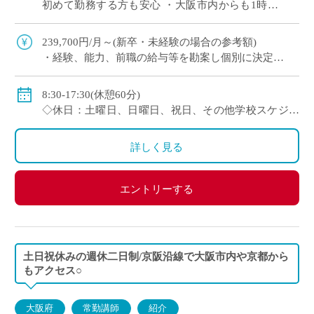
初めて勤務する方も安心 ・大阪市内からも1時間
程度で通勤可（最寄駅から徒歩すぐ） 通信制高校
では、一人ひとりの個性や目標に合わ […]
239,700円/月～(新卒・未経験の場合の参考額)
・経験、能⼒、前職の給与等を勘案し個別に決定
＜年収モデル例＞
・450万円／経験3年：30歳（⽉給24万1300円＋賞与＋
8:30-17:30(休憩60分)
他⼿当）
◇休日：土曜日、日曜日、祝日、その他学校スケジュ
・500万円／経験6年：33歳（⽉給24万7900円＋賞与＋
ールによる
他⼿当
・年間休日120日のシフト制
詳しく見る
◇賞与：有
◇手当：通勤手当、役職手当、住宅手当等
エントリーする
◇保険：私学共済、雇用保険、労災保険
土日祝休みの週休二日制/京阪沿線で大阪市内や京都から
もアクセス○
大阪府
常勤講師
紹介