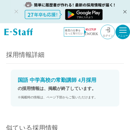
教員採用情
採用情報
05/27UP
教育の仕事を
EWORK
もっと知りたい
報のイー・
国語 中学高校の常勤講師 4月採用
ログイン
スタッフ
TOP
採用情報詳細
国語 中学高校の常勤講師 4月採用
の採用情報は、掲載が終了しています。
※掲載時の情報は、ページ下部からご覧いただけます。
似ている採用情報