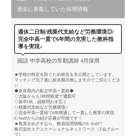
過去に募集していた採用情報
週休二日制/残業代支給など労務環境◎/
完全中高一貫で6年間の充実した教科指
導を実現♪
国語 中学高校の常勤講師 4月採用
★学校の特定を防ぐため校名を非公開としています。
マッチング完了後に校名開示致しますのでご安心くださ
い
◆奈良県内の私立中高一貫校◆
◇大阪からも1時間程度で通勤可
◇新卒OK、経験問わず広く
◇残業代支給など労務環境○
◇完全中高一貫校で6年間通して一貫した教育の実現
E-Staffからの紹介応募が可能です！
★教員をめざすなら、教員採用情報のE-Staff!!
株式会社エデュケーショナルネットワーク（Z会グルー
プ）