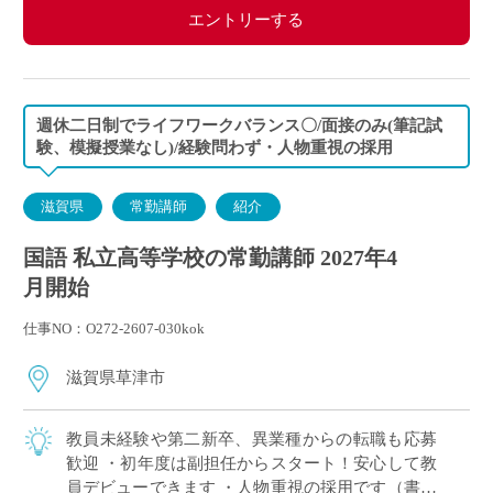
エントリーする
週休二日制でライフワークバランス〇/面接のみ(筆記試
験、模擬授業なし)/経験問わず・人物重視の採用
滋賀県
常勤講師
紹介
国語 私立高等学校の常勤講師 2027年4
月開始
仕事NO：O272-2607-030kok
滋賀県草津市
教員未経験や第二新卒、異業種からの転職も応募
歓迎 ・初年度は副担任からスタート！安心して教
員デビューできます ・人物重視の採用です（書類