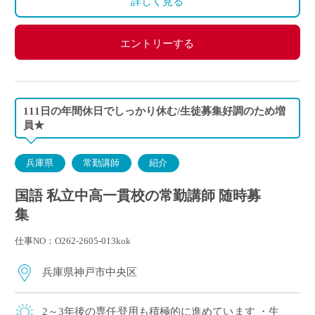
詳しく見る
エントリーする
111日の年間休日でしっかり休む/生徒募集好調のため増
員★
兵庫県
常勤講師
紹介
国語 私立中高一貫校の常勤講師 随時募
集
仕事NO：O262-2605-013kok
兵庫県神戸市中央区
2～3年後の専任登用も積極的に進めています ・生