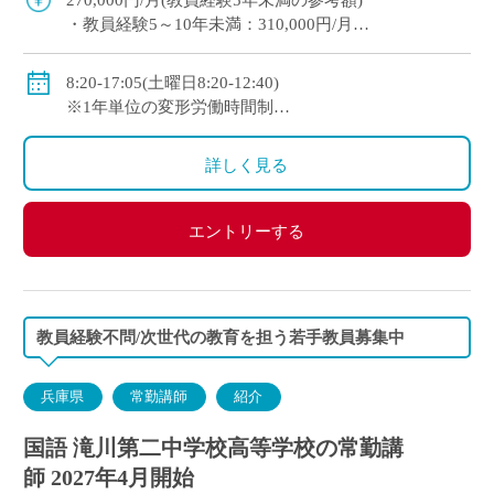
270,000円/月(教員経験5年未満の参考額)
[…]
・教員経験5～10年未満：310,000円/月
・教員経験10年以上：350,000円/月
◇手当：各種有
8:20-17:05(土曜日8:20-12:40)
◇賞与：有
※1年単位の変形労働時間制
◇保険：私学共済、雇用保険、労災保険
◇休日：週休二日制(平日1日＋日曜日・祝日)、その他
学校の定める休日
詳しく見る
エントリーする
教員経験不問/次世代の教育を担う若手教員募集中
兵庫県
常勤講師
紹介
国語 滝川第二中学校高等学校の常勤講
師 2027年4月開始