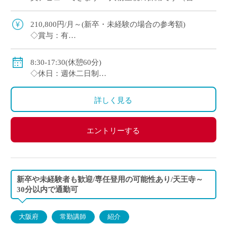
選考＋面接のみ） ・週休2日制（月曜日または土
曜日＋日曜、祝日休み） ・2～3年後を […]
210,800円/月～(新卒・未経験の場合の参考額)
◇賞与：有
◇手当：各種有
◇保険：私学共済、雇用保険、労災保険
8:30-17:30(休憩60分)
◇休日：週休二日制
・月曜日または土曜日のうち1日(担当コースによる)、
日曜日、祝日、その他学校スケジュールによる
詳しく見る
エントリーする
新卒や未経験者も歓迎/専任登用の可能性あり/天王寺～
30分以内で通勤可
大阪府
常勤講師
紹介