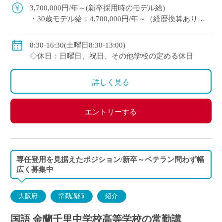
流にも注力 ※高校免許 […]
3,700,000円/年～(新卒採用時のモデル給)
・30歳モデル給：4,700,000円/年～（経歴換算あり）
・専任教諭のモデル給：24歳520万円/年、30歳630万
円/年程度
8:30-16:30(土曜日8:30-13:00)
※上記以外に補習手当、特殊業務手当、通勤手当、入
◇休日：日曜日、祝日、その他学校の定める休日
試手当、クラブ活動手当を支給
※勤続1年以上の場合は退職金あり
詳しく見る
◇保険：私学共済、雇用保険、労災保険
エントリーする
専任登用を見据えたポジション/新卒～ベテラン問わず幅
広く募集中
大阪府
常勤講師
紹介
国語 金蘭千里中学校高等学校の常勤講