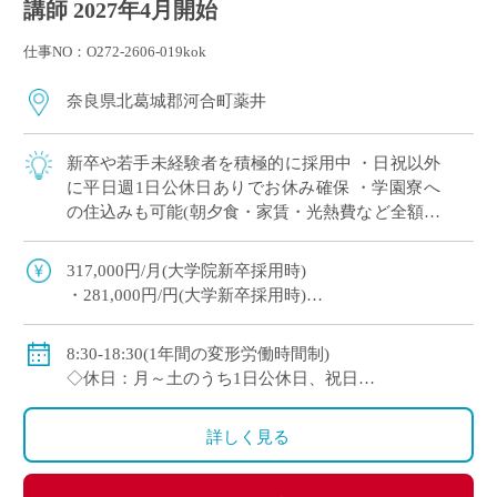
講師 2027年4月開始
仕事NO：O272-2606-019kok
奈良県北葛城郡河合町薬井
新卒や若手未経験者を積極的に採用中 ・日祝以外
に平日週1日公休日ありでお休み確保 ・学園寮へ
の住込みも可能(朝夕食・家賃・光熱費など全額学
園負担) ※単身者に限る。若手教員の経済的・生
活的な自立を全面的にバックアップ ・ […]
317,000円/月(大学院新卒採用時)
・281,000円/円(大学新卒採用時)
◇賞与：有(6ヶ月分※初年度は4ヶ月分)
◇手当：各種有
8:30-18:30(1年間の変形労働時間制)
・通勤手当：上限50,000円)
◇休日：月～土のうち1日公休日、祝日
・住居手当：賃貸の場合は上限27,000円)
・その他、夏季や年末年始、春季休暇、他学校スケ
・休日出勤：9,000円/日
ジュールによる
詳しく見る
・その他、扶養等の諸手当が条件に応じて支給あり
◇保険：私学共済、雇用保険など