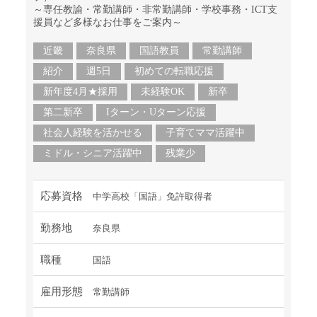
～専任教諭・常勤講師・非常勤講師・学校事務・ICT支
援員など多様なお仕事をご案内～
近畿
奈良県
国語教員
常勤講師
紹介
週5日
初めての転職応援
新年度4月★採用
未経験OK
新卒
第二新卒
Iターン・Uターン応援
社会人経験を活かせる
子育てママ活躍中
ミドル・シニア活躍中
残業少
応募資格
中学高校「国語」免許取得者
勤務地
奈良県
職種
国語
雇用形態
常勤講師