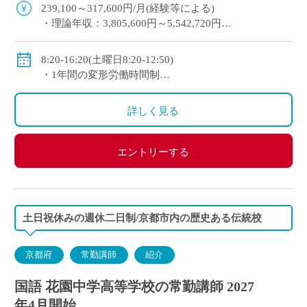
安に専任教諭への登用チャンスあり 京 […]
239,100～317,600円/月(経験等による)
・理論年収：3,805,600円～5,542,720円
◇賞与：有(昨年度実績3.4か月分＋125,000円)
◇手当：各種有(例：担任手当30,800～34,200円/月)
8:20-16:20(土曜日8:20-12:50)
◇保険：私学共済、雇用保険、労災保険
・1年間の変形労働時間制
◇休日：第2土曜日、日曜日、祝日、その他学校スケ
ジュールによる
詳しく見る
エントリーする
土日祝休みの週休二日制/京都市内の歴史ある伝統校
京都府
常勤講師
紹介
国語 花園中学高等学校の常勤講師 2027
年4月開始