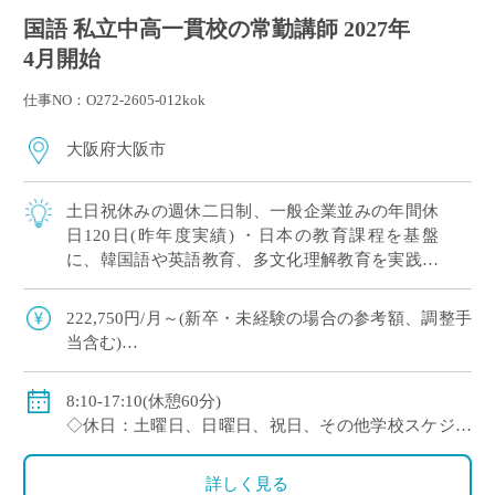
国語 私立中高一貫校の常勤講師 2027年
4月開始
仕事NO：O272-2605-012kok
大阪府大阪市
土日祝休みの週休二日制、一般企業並みの年間休
日120日(昨年度実績) ・日本の教育課程を基盤
に、韓国語や英語教育、多文化理解教育を実践す
る韓国系国際教育校です ・日本国内にいながら、
多様な文化や言語、価値観に触れられる教 […]
222,750円/月～(新卒・未経験の場合の参考額、調整手
当含む)
※モデル給：教員経験5年の場合274,780円/月、10年の
場合337,700円/月
8:10-17:10(休憩60分)
◇賞与：有(約3.5ヶ月分 ※初年度のみ1.5ヶ月分)
◇休日：土曜日、日曜日、祝日、その他学校スケジュ
◇手当：家族手当、担任手当、部活手当など
ールによる
◇保険：私学共済、雇用保険、労災保険
※昨年度実績：年間休日120日
詳しく見る