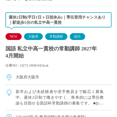
週休2日制(平日1日＋日祝休み)｜専任登用チャンスあり
｜駅徒歩5分の私立中高一貫校
NEW
大阪府
常勤講師
紹介
国語 私立中高一貫校の常勤講師 2027年
4月開始
仕事NO：O272-2608-041kok
大阪府大阪市
新卒および未経験者や若手教員まで幅広く募集
中。週休2日制で働きやすく、将来的には専任教
諭も目指せる国語科常勤講師の募集です。 ■おす
すめポイント 新卒および未経験者や若手教員歓
迎。教育への意欲を重視した採用です。 平日1