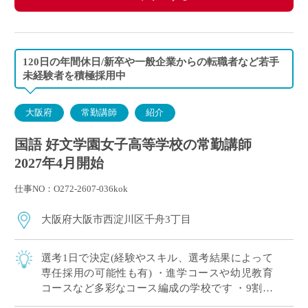
120日の年間休日/新卒や一般企業からの転職者など若手
未経験者を積極採用中
大阪府
常勤講師
紹介
国語 好文学園女子高等学校の常勤講師
2027年4月開始
仕事NO：O272-2607-036kok
大阪府大阪市西淀川区千舟3丁目
選考1日で決定(経験やスキル、選考結果によって
専任採用の可能性も有) ・進学コースや幼児教育
コースなど多彩なコース編成の学校です ・9割以
上の生徒が大学や短大、専門学校に進学していま