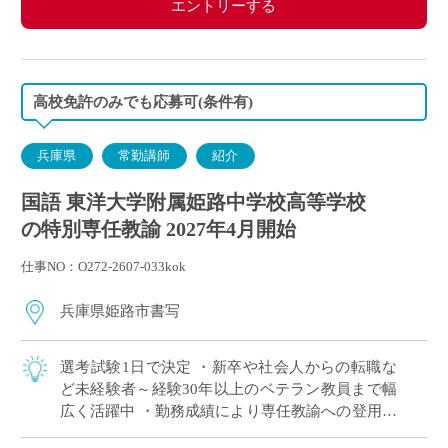
エントリーする
高校免許のみでも応募可(条件有)
兵庫県
常勤講師
紹介
国語 東洋大学附属姫路中学校高等学校
の特別専任教諭 2027年4月開始
仕事NO：O272-2607-033kok
兵庫県姫路市書写
選考試験1日で決定 ・新卒や社会人からの転職な
ど未経験者～経験30年以上のベテラン教員まで幅
広く活躍中 ・勤務成績により専任教諭への登用あ
り ・e-learningなどICTの導入にも積極的、国際交