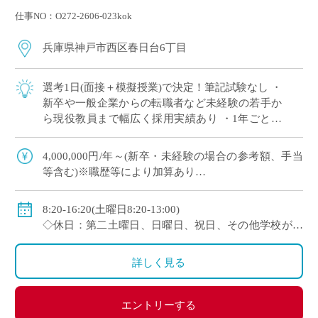
仕事NO：O272-2606-023kok
兵庫県神戸市西区春日台6丁目
選考1日(面接＋模擬授業)で決定！筆記試験なし ・
新卒や一般企業からの転職者など未経験の若手か
ら現役教員まで幅広く採用実績あり ・1年ごとに
契約更新、専任教諭への登用チャンスあり 全国大
会で活躍する運動部を多数擁しながら […]
4,000,000円/年～(新卒・未経験の場合の参考額、手当
等含む)※職歴等により加算あり
◇年収モデル(参考)
・30歳(教諭・配偶者あり)：約660万円
8:20-16:20(土曜日8:20-13:00)
・40歳(教諭・配偶者及び子２人)：約860万円
◇休日：第二土曜日、日曜日、祝日、その他学校が定
・50歳(教諭・配偶者及び子２人)：約940万円
める日
◇手当：各種手当有
詳しく見る
◇賞与：有(過去実績3.55ヶ月分＋30万円)
◇保険：私学共済、雇用保険、労災保険
エントリーする