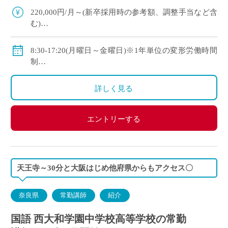
す ・新卒や社会人からのキャリアチェン […]
220,000円/月～(新卒採用時の参考額、調整手当など含
む)
◇手当：各種有
◇賞与：有
8:30-17:20(月曜日～金曜日)※1年単位の変形労働時間
◇保険：私学共済、雇用保険、労災保険
制
◇休日：年間120日程度
・土曜日、日曜日、祝日、その他学校スケジュールに
詳しく見る
よる
エントリーする
天王寺～30分と大阪はじめ他府県からもアクセス〇
奈良県
常勤講師
紹介
国語 西大和学園中学校高等学校の常勤