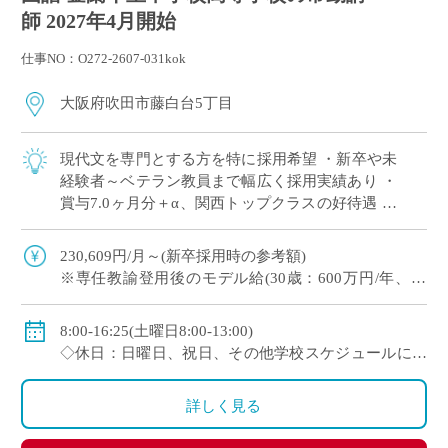
師 2027年4月開始
仕事NO：O272-2607-031kok
大阪府吹田市藤白台5丁目
現代文を専門とする方を特に採用希望 ・新卒や未
経験者～ベテラン教員まで幅広く採用実績あり ・
賞与7.0ヶ月分＋α、関西トップクラスの好待遇 ・
人物重視(面接と模擬授業で選考、筆記試験なし)
・1クラス30名の少人数授業、 […]
230,609円/月～(新卒採用時の参考額)
※専任教諭登用後のモデル給(30歳：600万円/年、35
歳：700万円/年)
◇賞与：有(7.0ヶ月分＋α ※過去実績)
8:00-16:25(土曜日8:00-13:00)
◇手当：各種有
◇休日：日曜日、祝日、その他学校スケジュールによ
◇保険：私学共済、雇用保険、労災保険
る
詳しく見る