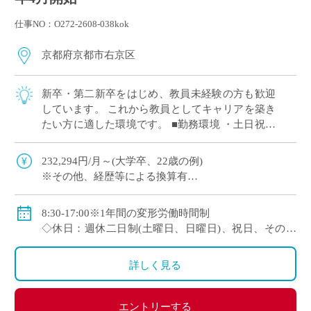
仕事NO：O272-2608-038kok
京都府京都市右京区
新卒・第二新卒をはじめ、教員未経験の方も歓迎
しています。 これから教員としてキャリアを築き
たい方に適した環境です。 ■勤務環境 ・土日祝休
みの週休二日制 ・授業準備や自己研鑽の時間を確
保しやすい勤務体制 ■教育の特徴 ・ […]
232,294円/月～(大学卒、22歳の例)
※その他、経歴等による換算有
◇手当：通勤手当、残業手当
◇賞与：有
8:30-17:00※1年間の変形労働時間制
◇保険：私学共済、雇用保険、労災保険
◇休日：週休二日制(土曜日、日曜日)、祝日、その他
学校の定める休日
詳しく見る
エントリーする