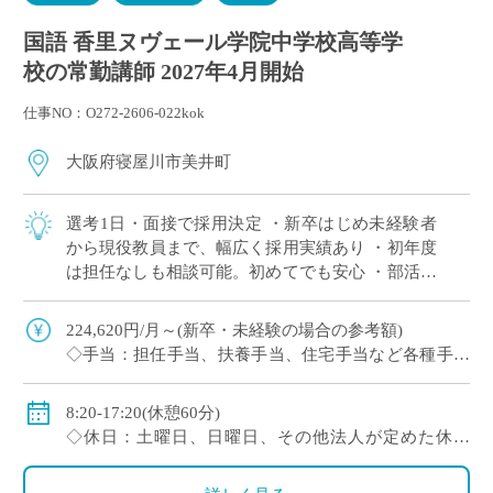
国語 香里ヌヴェール学院中学校高等学
校の常勤講師 2027年4月開始
仕事NO：O272-2606-022kok
大阪府寝屋川市美井町
選考1日・面接で採用決定 ・新卒はじめ未経験者
から現役教員まで、幅広く採用実績あり ・初年度
は担任なしも相談可能。初めてでも安心 ・部活は
複数人で担当が原則。1人顧問はほぼない(特に運
動部系)など負担軽減 ・将来的に専任 […]
224,620円/月～(新卒・未経験の場合の参考額)
◇手当：担任手当、扶養手当、住宅手当など各種手当
あり
◇賞与：有
8:20-17:20(休憩60分)
◇保険：私学共済、雇用保険、労災保険
◇休日：土曜日、日曜日、その他法人が定めた休日
(8/9～18、12/29～1/4)
・イベント等で休日出勤した場合は振替休日あり