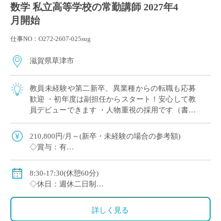
数学 私立高等学校の常勤講師 2027年4
月開始
仕事NO：O272-2607-025sug
滋賀県草津市
教員未経験や第二新卒、異業種からの転職も応募
歓迎 ・初年度は副担任からスタート！安心して教
員デビューできます ・人物重視の採用です（書類
選考＋面接のみ） ・週休2日制（月曜日または土
曜日＋日曜、祝日休み） ・2～3年後を […]
210,800円/月～(新卒・未経験の場合の参考額)
◇賞与：有
◇手当：各種有
◇保険：私学共済、雇用保険、労災保険
8:30-17:30(休憩60分)
◇休日：週休二日制
・月曜日または土曜日のうち1日(担当コースによる)、
日曜日、祝日、その他学校スケジュールによる
詳しく見る