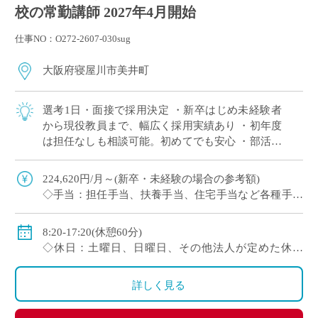
校の常勤講師 2027年4月開始
仕事NO：O272-2607-030sug
大阪府寝屋川市美井町
選考1日・面接で採用決定 ・新卒はじめ未経験者
から現役教員まで、幅広く採用実績あり ・初年度
は担任なしも相談可能。初めてでも安心 ・部活は
複数人で担当が原則。1人顧問はほぼない(特に運
動部系)など負担軽減 ・将来的に専任 […]
224,620円/月～(新卒・未経験の場合の参考額)
◇手当：担任手当、扶養手当、住宅手当など各種手当
あり
◇賞与：有
8:20-17:20(休憩60分)
◇保険：私学共済、雇用保険、労災保険
◇休日：土曜日、日曜日、その他法人が定めた休日
(8/9～18、12/29～1/4)
・イベント等で休日出勤した場合は振替休日あり
詳しく見る