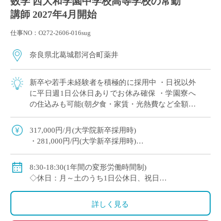
数学 西大和学園中学校高等学校の常勤
講師 2027年4月開始
仕事NO：O272-2606-016sug
奈良県北葛城郡河合町薬井
新卒や若手未経験者を積極的に採用中 ・日祝以外
に平日週1日公休日ありでお休み確保 ・学園寮へ
の住込みも可能(朝夕食・家賃・光熱費など全額学
園負担) ※単身者に限る。若手教員の経済的・生
活的な自立を全面的にバックアップ ・ […]
317,000円/月(大学院新卒採用時)
・281,000円/円(大学新卒採用時)
◇賞与：有(6ヶ月分※初年度は4ヶ月分)
◇手当：各種有
8:30-18:30(1年間の変形労働時間制)
・通勤手当：上限50,000円)
◇休日：月～土のうち1日公休日、祝日
・住居手当：賃貸の場合は上限27,000円)
・その他、夏季や年末年始、春季休暇、他学校スケ
・休日出勤：9,000円/日
ジュールによる
詳しく見る
・その他、扶養等の諸手当が条件に応じて支給あり
◇保険：私学共済、雇用保険など