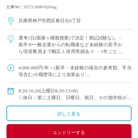
仕事NO：O272-2606-020sug
兵庫県神戸市西区春日台6丁目
選考1日(面接＋模擬授業)で決定！筆記試験なし ・
新卒や一般企業からの転職者など未経験の若手か
ら現役教員まで幅広く採用実績あり ・1年ごとに
契約更新、専任教諭への登用チャンスあり 全国大
会で活躍する運動部を多数擁しながら […]
4,000,000円/年～(新卒・未経験の場合の参考額、手当
等含む)※職歴等により加算あり
◇年収モデル(参考)
・30歳(教諭・配偶者あり)：約660万円
8:20-16:20(土曜日8:20-13:00)
・40歳(教諭・配偶者及び子２人)：約860万円
◇休日：第二土曜日、日曜日、祝日、その他学校が定
・50歳(教諭・配偶者及び子２人)：約940万円
める日
◇手当：各種手当有
詳しく見る
◇賞与：有(過去実績3.55ヶ月分＋30万円)
◇保険：私学共済、雇用保険、労災保険
エントリーする