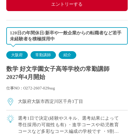
エントリーする
120日の年間休日/新卒や一般企業からの転職者など若手
未経験者を積極採用中
大阪府
常勤講師
紹介
数学 好文学園女子高等学校の常勤講師
2027年4月開始
仕事NO：O272-2607-029sug
大阪府大阪市西淀川区千舟3丁目
選考1日で決定(経験やスキル、選考結果によって
専任採用の可能性も有) ・進学コースや幼児教育
コースなど多彩なコース編成の学校です ・9割以