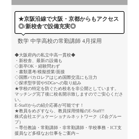
★京阪沿線で大阪・京都からもアクセス
◎/新校舎で設備充実◎
数学 中学高校の常勤講師 4月採用
◆大阪府内の私立中高一貫校◆
・新校舎、最新の設備も
◇新卒OK・経験問わず
・書類選考/模擬授業/面接
◇国際バカロレアはじめ国際交流にも注力
◇探求型学習やSDGsへの取り組み
★学校の特定を防ぐため校名を非公開としています。
マッチング完了後に校名開示致しますのでご安心くださ
い。
E-Staffからの紹介応募が可能です！
★教員をめざすなら、教員採用情報のE-Staff!!
株式会社エデュケーショナルネットワーク（Z会グルー
プ）
～専任教諭・常勤講師・非常勤講師・学校事務・ICT支
援員など多様なお仕事をご案内～