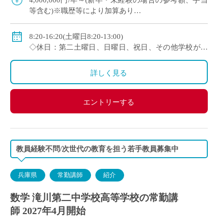
4,000,000円/年～(新卒・未経験の場合の参考額、手当
等含む)※職歴等により加算あり
◇年収モデル(参考)
・30歳(教諭・配偶者あり)：約660万円
8:20-16:20(土曜日8:20-13:00)
・40歳(教諭・配偶者及び子２人)：約860万円
◇休日：第二土曜日、日曜日、祝日、その他学校が定
・50歳(教諭・配偶者及び子２人)：約940万円
める日
◇手当：各種手当有
詳しく見る
◇賞与：有(過去実績3.55ヶ月分＋30万円)
◇保険：私学共済、雇用保険、労災保険
エントリーする
教員経験不問/次世代の教育を担う若手教員募集中
兵庫県
常勤講師
紹介
数学 滝川第二中学校高等学校の常勤講
師 2027年4月開始