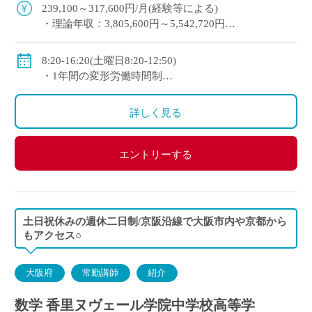
安に専任教諭への登用チャンスあり 京 […]
239,100～317,600円/月(経験等による)
・理論年収：3,805,600円～5,542,720円
◇賞与：有(昨年度実績3.4か月分＋125,000円)
◇手当：各種有(例：担任手当30,800～34,200円/月)
8:20-16:20(土曜日8:20-12:50)
◇保険：私学共済、雇用保険、労災保険
・1年間の変形労働時間制
◇休日：第2土曜日、日曜日、祝日、その他学校スケ
ジュールによる
詳しく見る
エントリーする
土日祝休みの週休二日制/京阪沿線で大阪市内や京都から
もアクセス○
大阪府
常勤講師
紹介
数学 香里ヌヴェール学院中学校高等学