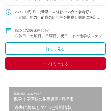
程度で通勤可（最寄駅から徒歩すぐ） 通信制高校
では、一人ひとりの個性や目標に合わ […]
239,700円/月～(新卒・未経験の場合の参考額)
・経験、能⼒、前職の給与等を勘案し個別に決定
＜年収モデル例＞
・450万円／経験3年：30歳（⽉給24万1300円＋賞与＋
8:30-17:30(休憩60分)
他⼿当）
◇休日：土曜日、日曜日、祝日、その他学校スケジュ
・500万円／経験6年：33歳（⽉給24万7900円＋賞与＋
ールによる
他⼿当
・年間休日120日のシフト制
詳しく見る
◇賞与：有
◇手当：通勤手当、役職手当、住宅手当等
エントリーする
◇保険：私学共済、雇用保険、労災保険
掲載時期：2022年04月
数学 中学高校の常勤講師 4月採用
過去に募集していた採用情報