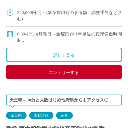
上の生徒が大学や短大、専門学校に進学していま
す ・新卒や社会人からのキャリアチェン […]
220,000円/月～(新卒採用時の参考額、調整手当など含
む)
◇手当：各種有
◇賞与：有
8:30-17:20(月曜日～金曜日)※1年単位の変形労働時間
◇保険：私学共済、雇用保険、労災保険
制
◇休日：年間120日程度
・土曜日、日曜日、祝日、その他学校スケジュールに
詳しく見る
よる
エントリーする
天王寺～30分と大阪はじめ他府県からもアクセス〇
奈良県
常勤講師
紹介