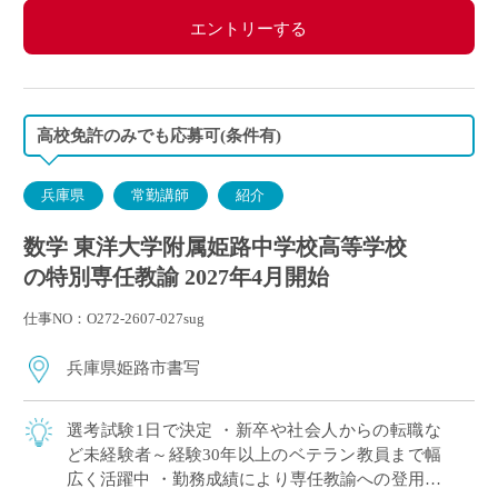
エントリーする
高校免許のみでも応募可(条件有)
兵庫県
常勤講師
紹介
数学 東洋大学附属姫路中学校高等学校
の特別専任教諭 2027年4月開始
仕事NO：O272-2607-027sug
兵庫県姫路市書写
選考試験1日で決定 ・新卒や社会人からの転職な
ど未経験者～経験30年以上のベテラン教員まで幅
広く活躍中 ・勤務成績により専任教諭への登用あ