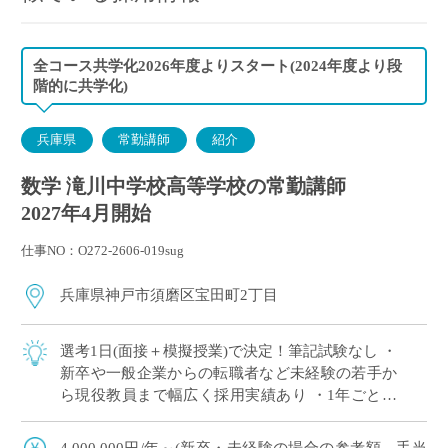
全コース共学化2026年度よりスタート(2024年度より段
階的に共学化)
兵庫県
常勤講師
紹介
数学 滝川中学校高等学校の常勤講師
2027年4月開始
仕事NO：O272-2606-019sug
兵庫県神戸市須磨区宝田町2丁目
選考1日(面接＋模擬授業)で決定！筆記試験なし ・
新卒や一般企業からの転職者など未経験の若手か
ら現役教員まで幅広く採用実績あり ・1年ごとに
契約更新、専任教諭への登用チャンスあり ・創立
100年を超える神戸市内の伝統校