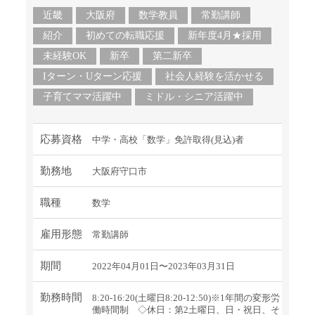
近畿
大阪府
数学教員
常勤講師
紹介
初めての転職応援
新年度4月★採用
未経験OK
新卒
第二新卒
Iターン・Uターン応援
社会人経験を活かせる
子育てママ活躍中
ミドル・シニア活躍中
応募資格
中学・高校「数学」免許取得(見込)者
勤務地
大阪府守口市
職種
数学
雇用形態
常勤講師
期間
2022年04月01日〜2023年03月31日
勤務時間
8:20-16:20(土曜日8:20-12:50)※1年間の変形労
働時間制 ◇休日：第2土曜日、日・祝日、そ