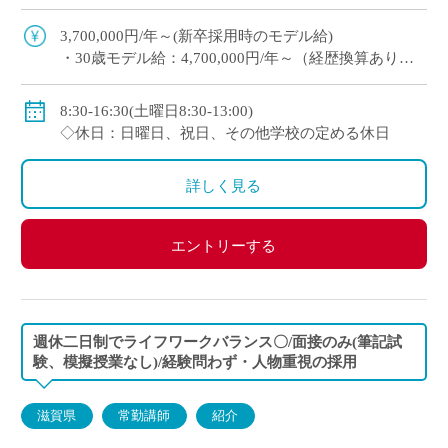
り ・e-learningなどICTの導入にも積極的、国際交
流にも注力 ※高校免許 […]
3,700,000円/年～(新卒採用時のモデル給)
・30歳モデル給：4,700,000円/年～（経歴換算あり）
・専任教諭のモデル給：24歳520万円/年、30歳630万
円/年程度
8:30-16:30(土曜日8:30-13:00)
※上記以外に補習手当、特殊業務手当、通勤手当、入
◇休日：日曜日、祝日、その他学校の定める休日
試手当、クラブ活動手当を支給
※勤続1年以上の場合は退職金あり
詳しく見る
◇保険：私学共済、雇用保険、労災保険
エントリーする
週休二日制でライフワークバランス〇/面接のみ(筆記試
験、模擬授業なし)/経験問わず・人物重視の採用
滋賀県
常勤講師
紹介