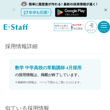
教員採用情
採用情報
05/27UP
教育の仕事を
EWORK
もっと知りたい
報のイー・
数学 中学高校の常勤講師 4月採用
ログイン
スタッフ
TOP
採用情報詳細
数学 中学高校の常勤講師 4月採用
の採用情報は、掲載が終了しています。
※掲載時の情報は、ページ下部からご覧いただけます。
似ている採用情報