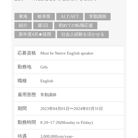
東海
岐阜県
ALT/AET
常勤講師
紹介
週5日
初めての転職応援
新年度4月★採用
社会人経験を活かせる
応募資格
Must be Native English speaker
勤務地
Gifu
職種
English
雇用形態
常勤講師
期間
2023年04月01日〜2024年03月31日
勤務時間
8:20~17:20(Monday to Friday)
待遇
3,000,000yen/year~