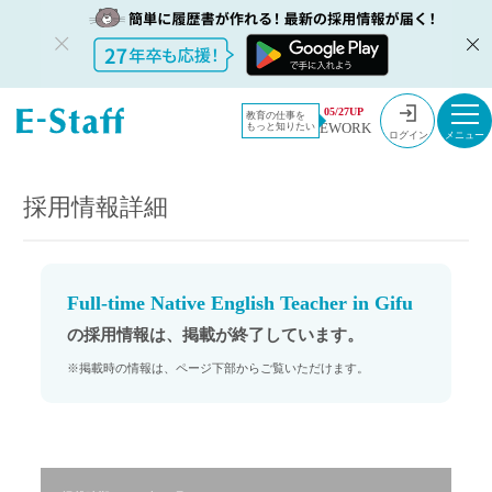
教員採用情
採用情報
05/27UP
教育の仕事を
EWORK
もっと知りたい
報のイー・
Full-time Native English Teacher in Gifu
ログイン
スタッフ
TOP
採用情報詳細
Full-time Native English Teacher in Gifu
の採用情報は、掲載が終了しています。
※掲載時の情報は、ページ下部からご覧いただけます。