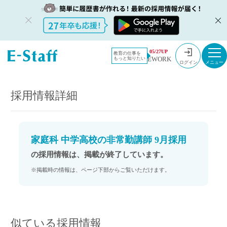
教員採用情
採用情報
05/27UP
教育の仕事を
EWORK
もっと知りたい
報のイー・
家庭科 中学高校の非常勤講師 9月採用
ログイン
スタッフ
TOP
採用情報詳細
家庭科 中学高校の非常勤講師 9月採用
の採用情報は、掲載が終了しています。
※掲載時の情報は、ページ下部からご覧いただけます。
似ている採用情報