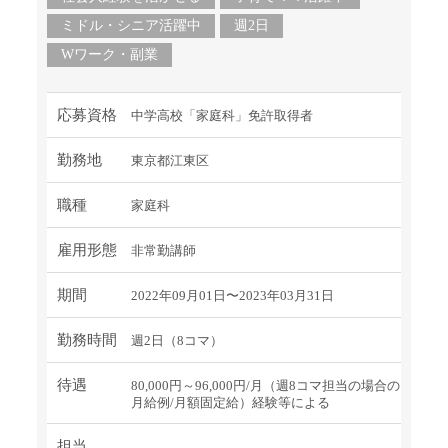
ミドル・シニア活躍中
週2日
Wワーク・副業
応募資格
中学高校「家庭科」免許取得者
勤務地
東京都江東区
職種
家庭科
雇用形態
非常勤講師
期間
2022年09月01日〜2023年03月31日
勤務時間
週2日（8コマ）
待遇
80,000円～96,000円/月（週8コマ担当の場合の
月給例/月額固定給）経験等による
担当