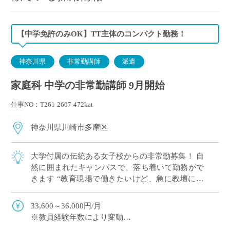
【中学免許のみOK】TT主体のコンパクト勤務！
神奈川県
非常勤講師
派遣
家庭科 中学の非常勤講師 9月開始
仕事NO：T261-2607-472kat
神奈川県川崎市多摩区
大学付属の伝統ある女子校からの非常勤募集！ 自
然に囲まれたキャンパスで、落ち着いて勤務がで
きます “教育現場で働きたいけど、急に教壇に立
つのは不安…”という方におすすめの求人です
〈担当詳細〉 ・ […]
33,600～36,000円/月
※教員経験年数により変動
※交通費別途支給