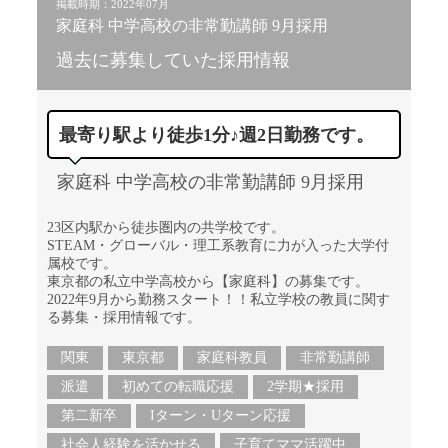
掲載時期：2022年07月
家庭科 中学高校の非常勤講師 9月採用
過去に募集していた採用情報
最寄り駅より徒歩1分♪週2日勤務です。
家庭科 中学高校の非常勤講師 9月採用
23区内駅から徒歩圏内の共学校です。
STEAM・グローバル・理工系教育に力が入った大学付
属校です。
東京都の私立中学高校から【家庭科】の募集です。
2022年9月から勤務スタート！！私立学校の教員に関す
る募集・採用情報です。
関東
東京都
家庭科教員
非常勤講師
派遣
初めての転職応援
2学期★採用
第二新卒
Iターン・Uターン応援
社会人経験を活かせる
子育てママ活躍中