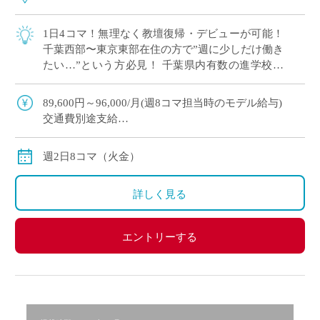
1日4コマ！無理なく教壇復帰・デビューが可能！
千葉西部〜東京東部在住の方で”週に少しだけ働き
たい…”という方必見！ 千葉県内有数の進学校で
ありながら、穏やかで丁寧な教育が特徴の学校で
す 授業準備 […]
89,600円～96,000/月(週8コマ担当時のモデル給与)
交通費別途支給
※12月や年明けも月額固定で安定収入
週2日8コマ（火金）
詳しく見る
エントリーする