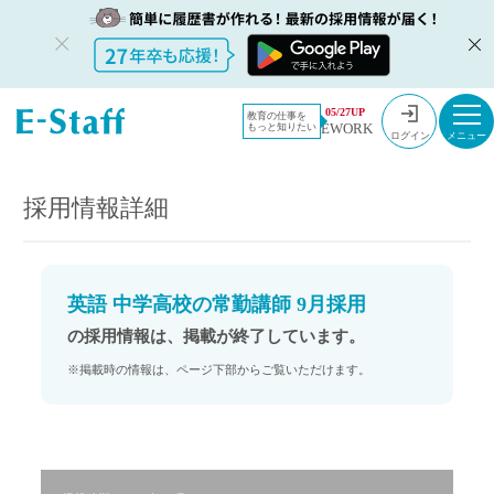
教員採用情
採用情報
05/27UP
教育の仕事を
EWORK
もっと知りたい
報のイー・
英語 中学高校の常勤講師 9月採用
ログイン
スタッフ
TOP
採用情報詳細
英語 中学高校の常勤講師 9月採用
の採用情報は、掲載が終了しています。
※掲載時の情報は、ページ下部からご覧いただけます。