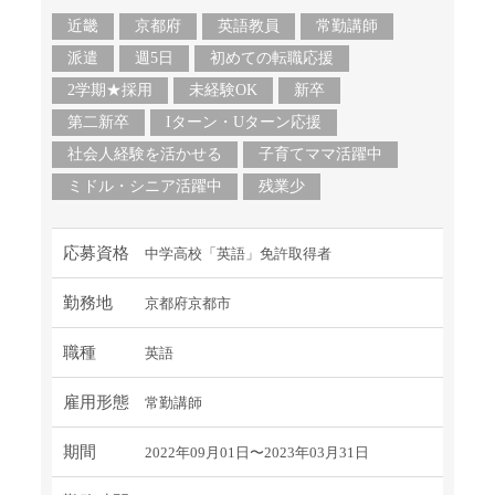
近畿
京都府
英語教員
常勤講師
派遣
週5日
初めての転職応援
2学期★採用
未経験OK
新卒
第二新卒
Iターン・Uターン応援
社会人経験を活かせる
子育てママ活躍中
ミドル・シニア活躍中
残業少
応募資格
中学高校「英語」免許取得者
勤務地
京都府京都市
職種
英語
雇用形態
常勤講師
期間
2022年09月01日〜2023年03月31日