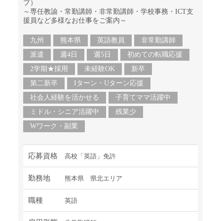
プ）
～専任教諭・常勤講師・非常勤講師・学校事務・ICT支
援員など多様なお仕事をご案内～
九州
熊本県
英語教員
非常勤講師
派遣
週4日
週5日
初めての転職応援
2学期★採用
未経験OK
新卒
第二新卒
Iターン・Uターン応援
社会人経験を活かせる
子育てママ活躍中
ミドル・シニア活躍中
残業少
Wワーク・副業
応募資格
高校「英語」免許
勤務地
熊本県 県北エリア
職種
英語