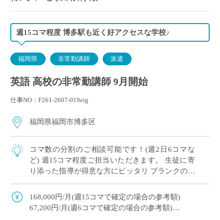
週15コマ程度 博多駅も近く好アクセスな学校♪
福岡県
非常勤講師
派遣
英語 高校の非常勤講師 9月開始
仕事NO：F261-2607-019eig
福岡県福岡市博多区
コマ数の分割のご相談可能です！(週2日6コマな
ど) 週15コマ程度ご担当いただきます。 生徒に寄
り添った指導が得意な方にピッタリ ブランクのあ
る方、未経験の方もしっかりサポート！ 今年度の
スキマ時間でご勤務してみませんか […]
168,000円/月(週15コマで確定の場合の参考額)
67,200円/月(週6コマで確定の場合の参考額)
交通費支給(上限45,000円)