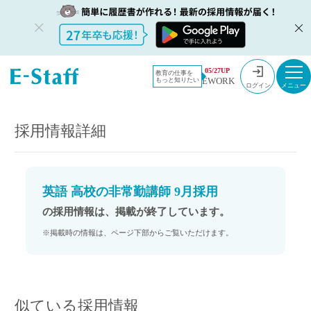
教員採用情
採用情報
05/27UP
教育の仕事を
EWORK
もっと知りたい
報のイー・
英語 高校の非常勤講師 9月採用
ログイン
スタッフ
TOP
採用情報詳細
英語 高校の非常勤講師 9月採用
の採用情報は、掲載が終了しています。
※掲載時の情報は、ページ下部からご覧いただけます。
似ている採用情報