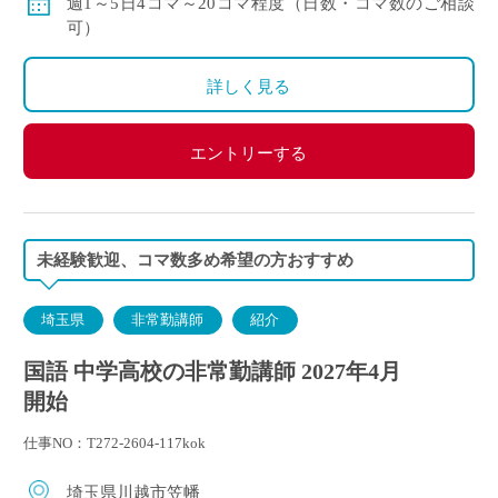
週1～5日4コマ～20コマ程度（日数・コマ数のご相談
昇給：有り、年1回の査定による
可）
その他保険：労災保険
詳しく見る
エントリーする
未経験歓迎、コマ数多め希望の方おすすめ
埼玉県
非常勤講師
紹介
国語 中学高校の非常勤講師 2027年4月
開始
仕事NO：T272-2604-117kok
埼玉県川越市笠幡