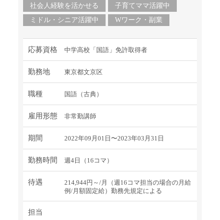
社会人経験を活かせる
子育てママ活躍中
ミドル・シニア活躍中
Wワーク・副業
応募資格
中学高校「国語」免許取得者
勤務地
東京都文京区
職種
国語（古典）
雇用形態
非常勤講師
期間
2022年09月01日〜2023年03月31日
勤務時間
週4日（16コマ）
待遇
214,944円～/月（週16コマ担当の場合の月給
例/月額固定給）勤務先規定による
担当