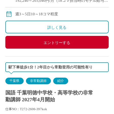
192,240～203,040円/月（18コマ担当時のモデル給与）
通勤手当：実費支給（上限：50,000円）
保険等：労災保険
週3～5日10～18コマ程度
詳しく見る
エントリーする
駅下車徒歩1分！2年目から常勤登用の可能性有り
千葉県
非常勤講師
紹介
国語 千葉明徳中学校・高等学校の非常
勤講師 2027年4月開始
仕事NO：T272-2606-397kok