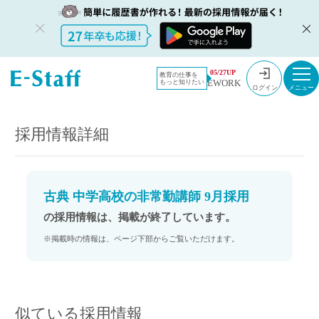
教員採用情
採用情報
05/27UP
教育の仕事を
EWORK
もっと知りたい
報のイー・
古典 中学高校の非常勤講師 9月採用
ログイン
スタッフ
TOP
採用情報詳細
古典 中学高校の非常勤講師 9月採用
の採用情報は、掲載が終了しています。
※掲載時の情報は、ページ下部からご覧いただけます。
似ている採用情報