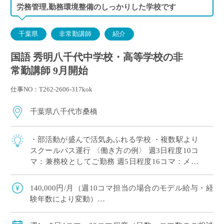
労務管理,勤務環境整備のしっかりした学校です
千葉県
非常勤講師
紹介
国語 秀明八千代中学校・高等学校の非
常勤講師 9月開始
仕事NO：T262-2606-317kok
千葉県八千代市桑橋
・部活動が盛んで活気あふれる学校 ・複数駅より
スクールバス運行 〈働き方の例〉 週3日程度10コ
マ：兼務校としてご勤務 週5日程度16コマ：メイ
ンとしてがっつりご勤務
140,000円/月（週10コマ担当の場合のモデル給与・経
験年数により変動）
交通費：有り
賞与：無し