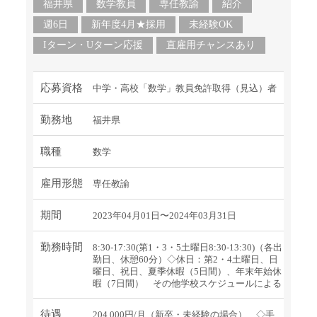
福井県
数学教員
専任教諭
紹介
週6日
新年度4月★採用
未経験OK
Iターン・Uターン応援
直雇用チャンスあり
応募資格
中学・高校「数学」教員免許取得（見込）者
勤務地
福井県
職種
数学
雇用形態
専任教諭
期間
2023年04月01日〜2024年03月31日
勤務時間
8:30-17:30(第1・3・5土曜日8:30-13:30)（各出
勤日、休憩60分）◇休日：第2・4土曜日、日
曜日、祝日、夏季休暇（5日間）、年末年始休
暇（7日間） その他学校スケジュールによる
待遇
204,000円/月（新卒・未経験の場合） ◇手