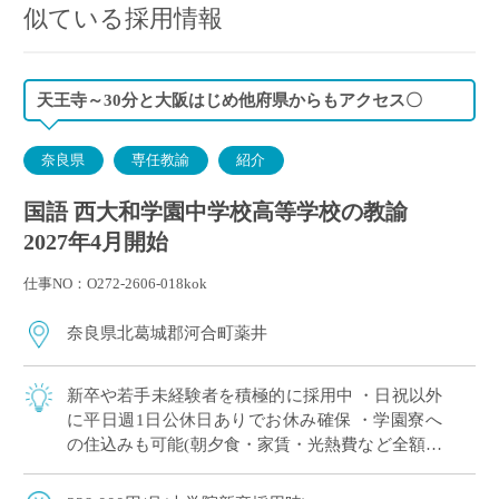
似ている採用情報
天王寺～30分と大阪はじめ他府県からもアクセス〇
奈良県
専任教諭
紹介
国語 西大和学園中学校高等学校の教諭
2027年4月開始
仕事NO：O272-2606-018kok
奈良県北葛城郡河合町薬井
新卒や若手未経験者を積極的に採用中 ・日祝以外
に平日週1日公休日ありでお休み確保 ・学園寮へ
の住込みも可能(朝夕食・家賃・光熱費など全額学
園負担) ※単身者に限る。若手教員の経済的・生
活的な自立を全面的にバックアップ ・ […]