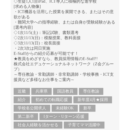
◇生徒1人1台iPad、ICT導入に積極的な進学校
[求める人物像]
・ICT機器を活用した授業を展開できる、またはその意
欲がある
・難関大学への指導経験、または自身が受験経験がある
[選考内容]
◇1次11/5(土)：筆記試験、書類選考
◇2次11/13(日)：模擬授業、教科面接
◇3次11/13(日)：校長面接
・2次3次は同日実施
E-Staffからの紹介応募が可能です！
★教員をめざすなら、教員採用情報のE-Staff!!
株式会社エデュケーショナルネットワーク（Z会グルー
プ）
～専任教諭・常勤講師・非常勤講師・学校事務・ICT支
援員など多様なお仕事をご案内～
近畿
兵庫県
国語教員
専任教諭
紹介
初めての転職応援
新年度4月★採用
学校名公開求人
未経験OK
新卒
第二新卒
Iターン・Uターン応援
社会人経験を活かせる
子育てママ活躍中