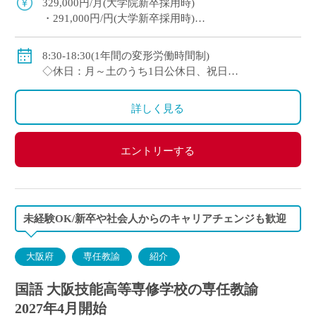
329,000円/月(大学院新卒採用時)
・291,000円/円(大学新卒採用時)
◇賞与：有(6ヶ月分※初年度は4ヶ月分)
◇手当：各種有
8:30-18:30(1年間の変形労働時間制)
・通勤手当：上限50,000円)
◇休日：月～土のうち1日公休日、祝日
・住居手当：賃貸の場合は上限27,000円)
・その他、夏季や年末年始、春季休暇、他学校スケ
・休日出勤：9,000円/日
ジュールによる
詳しく見る
・その他、扶養等の諸手当が条件に応じて支給あり
◇保険：私学共済、雇用保険など
エントリーする
未経験OK/新卒や社会人からのキャリアチェンジも歓迎
大阪府
専任教諭
紹介
国語 大阪技能高等専修学校の専任教諭
2027年4月開始