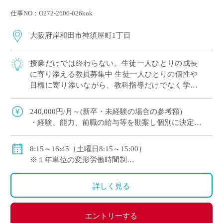
仕事NO：O272-2606-026kok
大阪府岸和田市神須屋町1丁目
授業だけでは終わらない。生徒一人ひとりの成長
に寄り添える教員募集中 生徒一人ひとりの個性や
目標に寄り添いながら、教科指導だけでなく学校
生活全体を支える専任教諭を募集します。 授業や
ホームルーム、進路指導、学校行事などを通 […]
240,000円/月～(新卒・未経験の場合の参考額)
・経験、能⼒、前職の給与等を勘案し個別に決定
◇賞与：有
◇手当：各種有
8:15～16:45（土曜日8:15～15:00）
◇保険：私学共済、雇用保険、労災保険
※１年単位の変形労働時間制
◇休日：土曜日(月2回)、日曜日、祝日、その他学校ス
ケジュールによる
詳しく見る
エントリーする