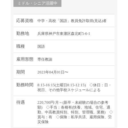
ミドル・シニア活躍中
応募資格
中学・高校「国語」教員免許取得(見込)者
勤務地
兵庫県神戸市東灘区森北町5-6-1
職種
国語
雇用形態
専任教諭
期間
2023年04月01日〜
勤務時間
8:15-16:15(土曜日8:15-12:15) ◇休日：日・
祝日、その他学校スケジュールによる
待遇
220,700円/月～(新卒・未経験の場合の参考
額) ◇手当：各種有(扶養、地域、住宅、通
勤、中高教員特別、特別、管理職、業務) ◇
賞与：有 ◇保険：私学共済、雇用保険、労
災保険