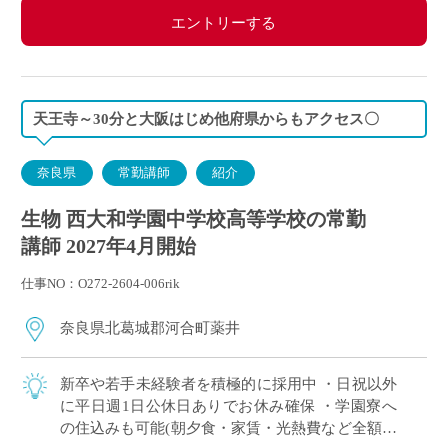
エントリーする
天王寺～30分と大阪はじめ他府県からもアクセス〇
奈良県
常勤講師
紹介
生物 西大和学園中学校高等学校の常勤
講師 2027年4月開始
仕事NO：O272-2604-006rik
奈良県北葛城郡河合町薬井
新卒や若手未経験者を積極的に採用中 ・日祝以外
に平日週1日公休日ありでお休み確保 ・学園寮へ
の住込みも可能(朝夕食・家賃・光熱費など全額学