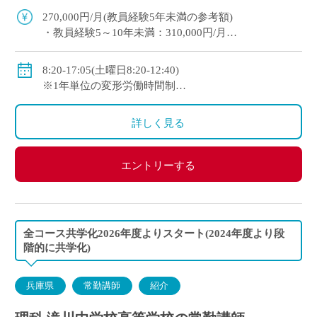
教育への意欲を重視した採用です。 平日1日 […]
270,000円/月(教員経験5年未満の参考額)
・教員経験5～10年未満：310,000円/月
・教員経験10年以上：350,000円/月
◇手当：各種有
8:20-17:05(土曜日8:20-12:40)
◇賞与：有
※1年単位の変形労働時間制
◇保険：私学共済、雇用保険、労災保険
◇休日：週休二日制(平日1日＋日曜日・祝日)、その他
学校の定める休日
詳しく見る
エントリーする
全コース共学化2026年度よりスタート(2024年度より段
階的に共学化)
兵庫県
常勤講師
紹介