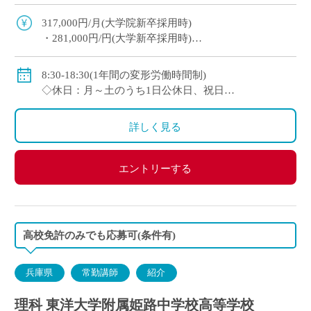
園負担) ※単身者に限る。若手教員の経済的・生
活的な自立を全面的にバックアップ ・ […]
317,000円/月(大学院新卒採用時)
・281,000円/円(大学新卒採用時)
◇賞与：有(6ヶ月分※初年度は4ヶ月分)
◇手当：各種有
8:30-18:30(1年間の変形労働時間制)
・通勤手当：上限50,000円)
◇休日：月～土のうち1日公休日、祝日
・住居手当：賃貸の場合は上限27,000円)
・その他、夏季や年末年始、春季休暇、他学校スケ
・休日出勤：9,000円/日
ジュールによる
詳しく見る
・その他、扶養等の諸手当が条件に応じて支給あり
◇保険：私学共済、雇用保険など
エントリーする
高校免許のみでも応募可(条件有)
兵庫県
常勤講師
紹介
理科 東洋大学附属姫路中学校高等学校