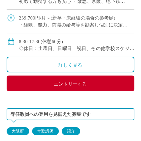
初めて勤務する方も安心 ・阪急、京阪、地下鉄と
三路線からアクセス可 （西宮や奈良、滋賀など近
隣他府県からも1時間程度で通勤可） […]
239,700円/月～(新卒・未経験の場合の参考額)
・経験、能⼒、前職の給与等を勘案し個別に決定
＜年収モデル例＞
・450万円／経験3年：30歳（⽉給24万1300円＋賞与＋
8:30-17:30(休憩60分)
他⼿当）
◇休日：土曜日、日曜日、祝日、その他学校スケジュ
・500万円／経験6年：33歳（⽉給24万7900円＋賞与＋
ールによる
他⼿当
・年間休日120日のシフト制
詳しく見る
◇賞与：有
◇手当：通勤手当、役職手当、住宅手当等
エントリーする
◇保険：私学共済、雇用保険、労災保険
専任教員への登用を見据えた募集です
大阪府
常勤講師
紹介