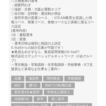
◇人物重視の選考
・経験問わず
◇滋賀・京都・大阪が通勤エリア
◇全日制・定時制・通信制が併設
・探究学習の普通コース、・STEAM教育を意識した情
報コース、製菓コース、食物コースなど多岐に渡るコー
ス設定
[選考内容]
1次：書類選考
2次：面接
・選考日時は個別に相談の上決定
E-Staffからの紹介応募が可能です！
★教員をめざすなら、教員採用情報のE-Staff!!
株式会社エデュケーショナルネットワーク（Z会グルー
プ）
～専任教諭・常勤講師・非常勤講師・学校事務・ICT支
援員など多様なお仕事をご案内～
近畿
滋賀県
理科教員
常勤講師
紹介
週5日
初めての転職応援
新年度4月★採用
学校名公開求人
未経験OK
新卒
第二新卒
Iターン・Uターン応援
社会人経験を活かせる