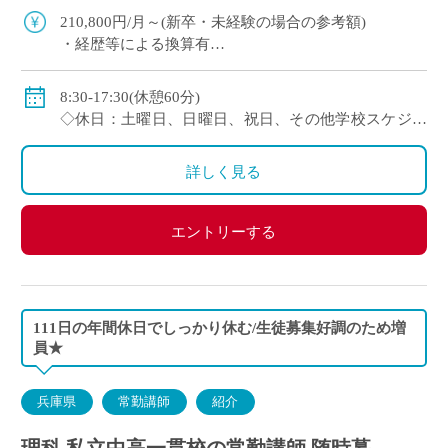
210,800円/月～(新卒・未経験の場合の参考額)
・経歴等による換算有
◇賞与：有
◇手当：各種有
8:30-17:30(休憩60分)
◇保険：私学共済、雇用保険、労災保険
◇休日：土曜日、日曜日、祝日、その他学校スケジュ
ールによる
詳しく見る
エントリーする
111日の年間休日でしっかり休む/生徒募集好調のため増
員★
兵庫県
常勤講師
紹介