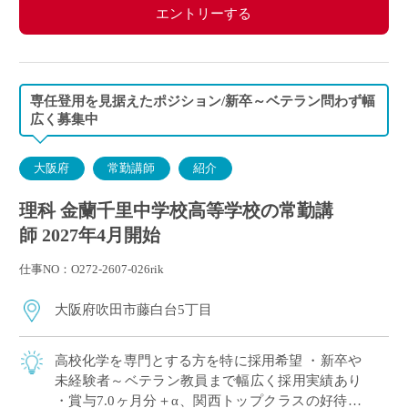
エントリーする
専任登用を見据えたポジション/新卒～ベテラン問わず幅
広く募集中
大阪府
常勤講師
紹介
理科 金蘭千里中学校高等学校の常勤講
師 2027年4月開始
仕事NO：O272-2607-026rik
大阪府吹田市藤白台5丁目
高校化学を専門とする方を特に採用希望 ・新卒や
未経験者～ベテラン教員まで幅広く採用実績あり
・賞与7.0ヶ月分＋α、関西トップクラスの好待遇