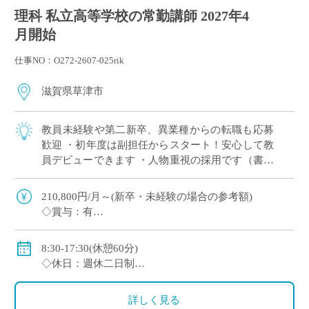
理科 私立高等学校の常勤講師 2027年4
月開始
仕事NO：O272-2607-025rik
滋賀県草津市
教員未経験や第二新卒、異業種からの転職も応募
歓迎 ・初年度は副担任からスタート！安心して教
員デビューできます ・人物重視の採用です（書類
選考＋面接のみ） ・週休2日制（月曜日または土
曜日＋日曜、祝日休み） ・2～3年後を […]
210,800円/月～(新卒・未経験の場合の参考額)
◇賞与：有
◇手当：各種有
◇保険：私学共済、雇用保険、労災保険
8:30-17:30(休憩60分)
◇休日：週休二日制
・月曜日または土曜日のうち1日(担当コースによる)、
日曜日、祝日、その他学校スケジュールによる
詳しく見る