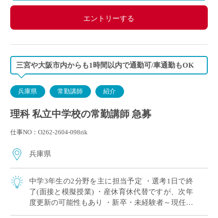
エントリーする
三宮や大阪市内からも1時間以内で通勤可/車通勤もOK
兵庫県
常勤講師
紹介
理科 私立中学校の常勤講師 急募
仕事NO：O262-2604-098rik
兵庫県
中学3年生の2分野を主に担当予定 ・選考1日で終
了(面接と模擬授業) ・産休育休代替ですが、次年
度更新の可能性もあり ・新卒・未経験者～現任者
まで幅広く募集中 ・国際理解教育やICT設備の充