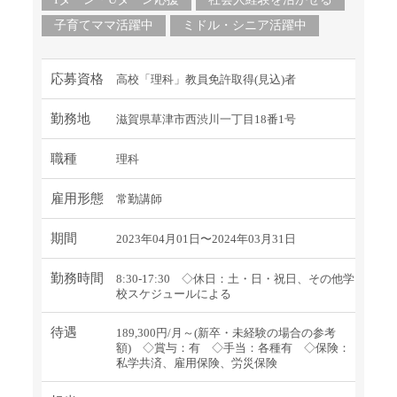
子育てママ活躍中
ミドル・シニア活躍中
応募資格
高校「理科」教員免許取得(見込)者
勤務地
滋賀県草津市西渋川一丁目18番1号
職種
理科
雇用形態
常勤講師
期間
2023年04月01日〜2024年03月31日
勤務時間
8:30-17:30 ◇休日：土・日・祝日、その他学
校スケジュールによる
待遇
189,300円/月～(新卒・未経験の場合の参考
額) ◇賞与：有 ◇手当：各種有 ◇保険：
私学共済、雇用保険、労災保険