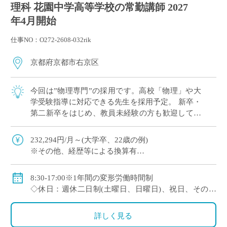
理科 花園中学高等学校の常勤講師 2027
年4月開始
仕事NO：O272-2608-032rik
京都府京都市右京区
今回は”物理専門”の採用です。高校「物理」や大
学受験指導に対応できる先生を採用予定。 新卒・
第二新卒をはじめ、教員未経験の方も歓迎してい
ます。 これから教員としてキャリアを築きたい方
にも適した環境 […]
232,294円/月～(大学卒、22歳の例)
※その他、経歴等による換算有
◇手当：通勤手当、残業手当
◇賞与：有
8:30-17:00※1年間の変形労働時間制
◇保険：私学共済、雇用保険、労災保険
◇休日：週休二日制(土曜日、日曜日)、祝日、その他
学校の定める休日
詳しく見る