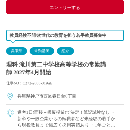
エントリーする
教員経験不問/次世代の教育を担う若手教員募集中
兵庫県
常勤講師
紹介
理科 滝川第二中学校高等学校の常勤講
師 2027年4月開始
仕事NO：O272-2606-019rik
兵庫県神戸市西区春日台6丁目
選考1日(面接＋模擬授業)で決定！筆記試験なし ・
新卒や一般企業からの転職者など未経験の若手か
ら現役教員まで幅広く採用実績あり ・1年ごとに