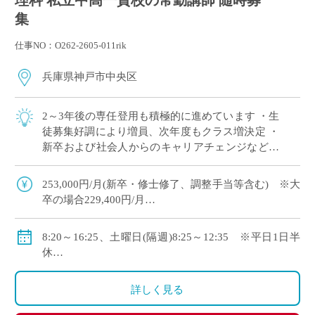
理科 私立中高一貫校の常勤講師 随時募
集
仕事NO：O262-2605-011rik
兵庫県神戸市中央区
2～3年後の専任登用も積極的に進めています ・生
徒募集好調により増員、次年度もクラス増決定 ・
新卒および社会人からのキャリアチェンジなど未
経験者も積極的に採用中 ・モデル年収310万円～
550万円(ご経験等による) ・神 […]
253,000円/月(新卒・修士修了、調整手当等含む) ※大
卒の場合229,400円/月
・モデル年収310万円～550万円(経験等による)
◇手当：各種有
8:20～16:25、土曜日(隔週)8:25～12:35 ※平日1日半
◇賞与：有
休
◇保険：私学共済、雇用保険、労災保険
◇年間休日111日
・休日：平日1日半休、土曜日(隔週)、日・祝日、その
詳しく見る
他学校が定める日
・イベント等で休日出勤した場合は代休取得で対応