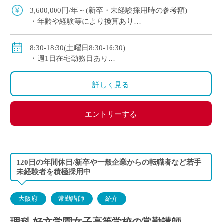
実 ・全教室に電子黒板、生徒1 […]
3,600,000円/年～(新卒・未経験採用時の参考額)
・年齢や経験等により換算あり
◇手当：各種有
◇賞与：有
8:30-18:30(土曜日8:30-16:30)
◇保険：私学共済、雇用保険、労災保険
・週1日在宅勤務日あり
・年間変形労働時間制
◇休日：日曜日、祝日、その他学校の定める休日
詳しく見る
エントリーする
120日の年間休日/新卒や一般企業からの転職者など若手
未経験者を積極採用中
大阪府
常勤講師
紹介
理科 好文学園女子高等学校の常勤講師