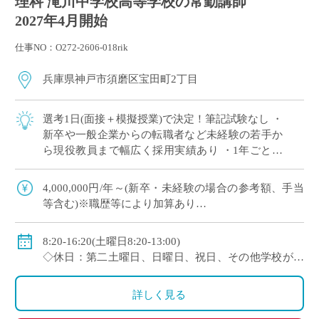
理科 滝川中学校高等学校の常勤講師
2027年4月開始
仕事NO：O272-2606-018rik
兵庫県神戸市須磨区宝田町2丁目
選考1日(面接＋模擬授業)で決定！筆記試験なし ・
新卒や一般企業からの転職者など未経験の若手か
ら現役教員まで幅広く採用実績あり ・1年ごとに
契約更新、専任教諭への登用チャンスあり ・創立
100年を超える神戸市内の伝統校
4,000,000円/年～(新卒・未経験の場合の参考額、手当
等含む)※職歴等により加算あり
◇年収モデル(参考)
・30歳(教諭・配偶者あり)：約660万円
8:20-16:20(土曜日8:20-13:00)
・40歳(教諭・配偶者及び子２人)：約860万円
◇休日：第二土曜日、日曜日、祝日、その他学校が定
・50歳(教諭・配偶者及び子２人)：約940万円
める日
◇手当：各種手当有
詳しく見る
◇賞与：有(過去実績3.55ヶ月分＋30万円)
◇保険：私学共済、雇用保険、労災保険