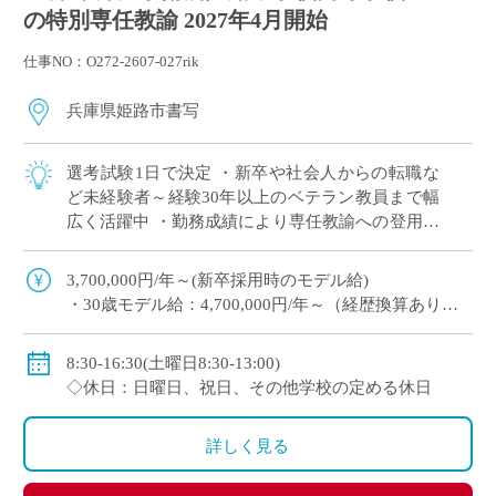
の特別専任教諭 2027年4月開始
仕事NO：O272-2607-027rik
兵庫県姫路市書写
選考試験1日で決定 ・新卒や社会人からの転職な
ど未経験者～経験30年以上のベテラン教員まで幅
広く活躍中 ・勤務成績により専任教諭への登用あ
り ・e-learningなどICTの導入にも積極的、国際交
流にも注力 ※高校免許 […]
3,700,000円/年～(新卒採用時のモデル給)
・30歳モデル給：4,700,000円/年～（経歴換算あり）
・専任教諭のモデル給：24歳520万円/年、30歳630万
円/年程度
8:30-16:30(土曜日8:30-13:00)
※上記以外に補習手当、特殊業務手当、通勤手当、入
◇休日：日曜日、祝日、その他学校の定める休日
試手当、クラブ活動手当を支給
※勤続1年以上の場合は退職金あり
詳しく見る
◇保険：私学共済、雇用保険、労災保険