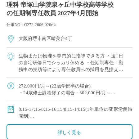
理科 帝塚山学院泉ヶ丘中学校高等学校
の任期制専任教員 2027年4月開始
仕事NO：O272-2606-020rik
大阪府堺市南区晴美台4丁
生物または物理を専門的に指導できる方 ・週1日
の自宅研修日でシッカリ休める ・任期制専任：勤
務中の実績等により専任教員への採用を見据えた
ポジションです ・新卒や未経験者をはじめ他校か
らの転職希望者まで幅広く採用実績あり […]
272,000円/月～(22歳学部卒の場合)
・24歳修士課程修了の場合：302,000円/月～
・理論年収：4,802,400円～
◇手当：各種有
8:15-17:15/8:15-16:15/8:15-14:15(1年単位の変形労働時
◇賞与：有(過去実績：年間4.7ヶ月＋260,000円)
間制)
◇保険：私学共済、雇用保険、労災保険
※週1日の自宅研修日あり
◇休日：日曜日、祝日、その他学校スケジュールによ
詳しく見る
る