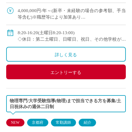
契約更新、専任教諭への登用チャンスあり 全国大
会で活躍する運動部を多数擁しながら […]
4,000,000円/年～(新卒・未経験の場合の参考額、手当
等含む)※職歴等により加算あり
◇年収モデル(参考)
・30歳(教諭・配偶者あり)：約660万円
8:20-16:20(土曜日8:20-13:00)
・40歳(教諭・配偶者及び子２人)：約860万円
◇休日：第二土曜日、日曜日、祝日、その他学校が定
・50歳(教諭・配偶者及び子２人)：約940万円
める日
◇手当：各種手当有
詳しく見る
◇賞与：有(過去実績3.55ヶ月分＋30万円)
◇保険：私学共済、雇用保険、労災保険
エントリーする
物理専門/大学受験指導(物理)まで担当できる方を募集/土
日祝休みの週休二日制
NEW
京都府
常勤講師
紹介