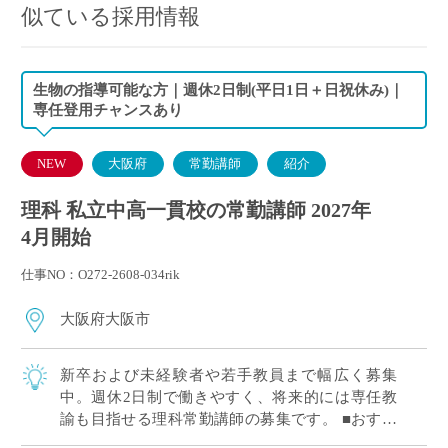
似ている採用情報
生物の指導可能な方｜週休2日制(平日1日＋日祝休み)｜
専任登用チャンスあり
NEW
大阪府
常勤講師
紹介
理科 私立中高一貫校の常勤講師 2027年
4月開始
仕事NO：O272-2608-034rik
大阪府大阪市
新卒および未経験者や若手教員まで幅広く募集
中。週休2日制で働きやすく、将来的には専任教
諭も目指せる理科常勤講師の募集です。 ■おすす
めポイント 新卒および未経験者や若手教員歓迎。