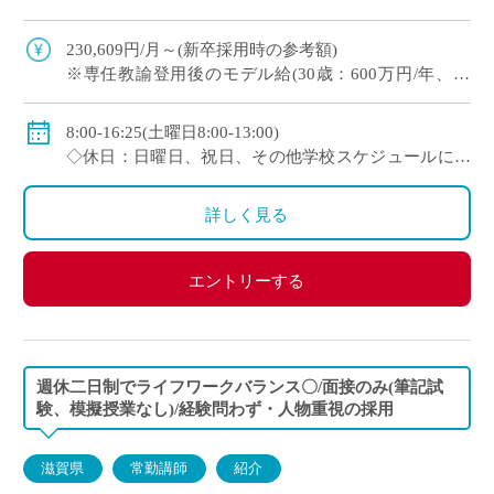
・人物重視(面接と模擬授業で選考、筆記試験な
し) ・1クラス30名の少人数授業 […]
230,609円/月～(新卒採用時の参考額)
※専任教諭登用後のモデル給(30歳：600万円/年、35
歳：700万円/年)
◇賞与：有(7.0ヶ月分＋α ※過去実績)
8:00-16:25(土曜日8:00-13:00)
◇手当：各種有
◇休日：日曜日、祝日、その他学校スケジュールによ
◇保険：私学共済、雇用保険、労災保険
る
詳しく見る
エントリーする
週休二日制でライフワークバランス〇/面接のみ(筆記試
験、模擬授業なし)/経験問わず・人物重視の採用
滋賀県
常勤講師
紹介