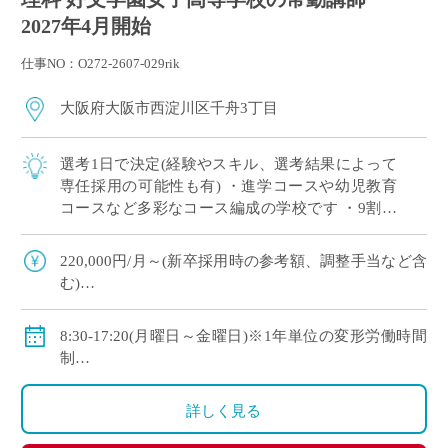
2027年4月開始
仕事NO：O272-2607-029rik
大阪府大阪市西淀川区千舟3丁目
選考1日で決定(経験やスキル、選考結果によって
専任採用の可能性も有) ・進学コースや幼児教育
コースなど多彩なコース編成の学校です ・9割以
上の生徒が大学や短大、専門学校に進学していま
す ・新卒や社会人からのキャリアチェン […]
220,000円/月～(新卒採用時の参考額、調整手当など含
む)
◇手当：各種有
◇賞与：有
8:30-17:20(月曜日～金曜日)※1年単位の変形労働時間
◇保険：私学共済、雇用保険、労災保険
制
◇休日：年間120日程度
・土曜日、日曜日、祝日、その他学校スケジュールに
詳しく見る
よる