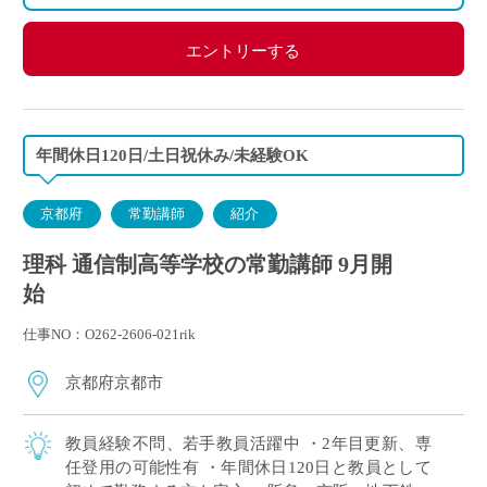
エントリーする
年間休日120日/土日祝休み/未経験OK
京都府
常勤講師
紹介
理科 通信制高等学校の常勤講師 9月開
始
仕事NO：O262-2606-021rik
京都府京都市
教員経験不問、若手教員活躍中 ・2年目更新、専
任登用の可能性有 ・年間休日120日と教員として