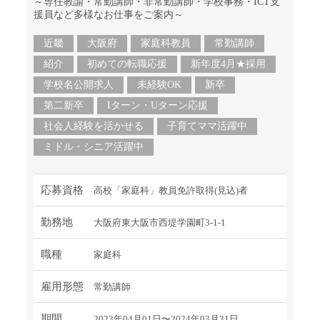
～専任教諭・常勤講師・非常勤講師・学校事務・ICT支
援員など多様なお仕事をご案内～
近畿
大阪府
家庭科教員
常勤講師
紹介
初めての転職応援
新年度4月★採用
学校名公開求人
未経験OK
新卒
第二新卒
Iターン・Uターン応援
社会人経験を活かせる
子育てママ活躍中
ミドル・シニア活躍中
応募資格
高校「家庭科」教員免許取得(見込)者
勤務地
大阪府東大阪市西堤学園町3-1-1
職種
家庭科
雇用形態
常勤講師
期間
2023年04月01日〜2024年03月31日