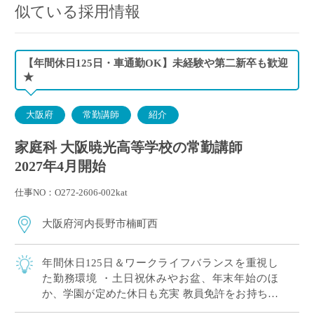
似ている採用情報
【年間休日125日・車通勤OK】未経験や第二新卒も歓迎
★
大阪府
常勤講師
紹介
家庭科 大阪暁光高等学校の常勤講師
2027年4月開始
仕事NO：O272-2606-002kat
大阪府河内長野市楠町西
年間休日125日＆ワークライフバランスを重視し
た勤務環境 ・土日祝休みやお盆、年末年始のほ
か、学園が定めた休日も充実 教員免許をお持ちの
方（取得見込み可）であれば、新卒・第二新卒・