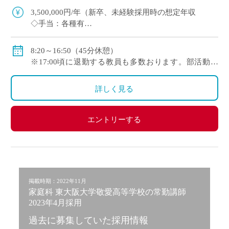
実務経験が浅い方も歓迎します。 授業はも […]
3,500,000円/年（新卒、未経験採用時の想定年収
◇手当：各種有
◇賞与：有
◇保険：私学共済、雇用保険、労災保険
8:20～16:50（45分休憩）
※17:00頃に退勤する教員も多数おります。部活動は
17:30まで（18:00完全下校）です。
◇休日：土曜日、日曜日、祝日、その他学校スケジュ
詳しく見る
ールによる
※年間休日125日程度
エントリーする
掲載時期：2022年11月
家庭科 東大阪大学敬愛高等学校の常勤講師
2023年4月採用
過去に募集していた採用情報