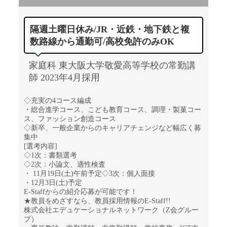
隔週土曜日休み/JR・近鉄・地下鉄と複
数路線から通勤可/高校免許のみOK
家庭科 東大阪大学敬愛高等学校の常勤講
師 2023年4月採用
◇充実の4コース編成
・総合進学コース、こども教育コース、調理・製菓コー
ス、ファッション創造コース
◇新卒、一般企業からのキャリアチェンジなど幅広く募
集中
[選考内容]
◇1次：書類選考
◇2次：小論文、適性検査
・ 11月19日(土)午前予定◇3次：個人面接
・12月3日(土)予定
E-Staffからの紹介応募が可能です！
★教員をめざすなら、教員採用情報のE-Staff!!
株式会社エデュケーショナルネットワーク（Z会グルー
プ）