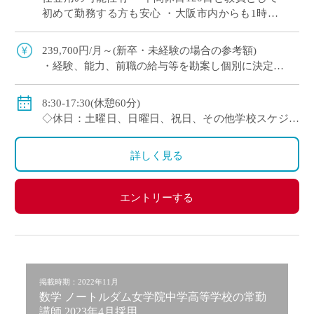
初めて勤務する方も安心 ・大阪市内からも1時間
程度で通勤可（最寄駅から徒歩すぐ） 通信制高校
では、一人ひとりの個性や目標に合わ […]
239,700円/月～(新卒・未経験の場合の参考額)
・経験、能⼒、前職の給与等を勘案し個別に決定
＜年収モデル例＞
・450万円／経験3年：30歳（⽉給24万1300円＋賞与＋
8:30-17:30(休憩60分)
他⼿当）
◇休日：土曜日、日曜日、祝日、その他学校スケジュ
・500万円／経験6年：33歳（⽉給24万7900円＋賞与＋
ールによる
他⼿当
・年間休日120日のシフト制
詳しく見る
◇賞与：有
◇手当：通勤手当、役職手当、住宅手当等
エントリーする
◇保険：私学共済、雇用保険、労災保険
掲載時期：2022年11月
数学 ノートルダム女学院中学高等学校の常勤
講師 2023年4月採用