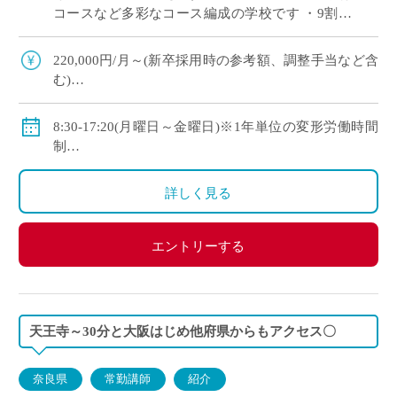
コースなど多彩なコース編成の学校です ・9割以
上の生徒が大学や短大、専門学校に進学していま
す ・新卒や社会人からのキャリアチェン […]
220,000円/月～(新卒採用時の参考額、調整手当など含
む)
◇手当：各種有
◇賞与：有
8:30-17:20(月曜日～金曜日)※1年単位の変形労働時間
◇保険：私学共済、雇用保険、労災保険
制
◇休日：年間120日程度
・土曜日、日曜日、祝日、その他学校スケジュールに
詳しく見る
よる
エントリーする
天王寺～30分と大阪はじめ他府県からもアクセス〇
奈良県
常勤講師
紹介