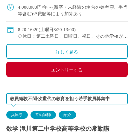
100年を超える神戸市内の伝統校
4,000,000円/年～(新卒・未経験の場合の参考額、手当
等含む)※職歴等により加算あり
◇年収モデル(参考)
・30歳(教諭・配偶者あり)：約660万円
8:20-16:20(土曜日8:20-13:00)
・40歳(教諭・配偶者及び子２人)：約860万円
◇休日：第二土曜日、日曜日、祝日、その他学校が定
・50歳(教諭・配偶者及び子２人)：約940万円
める日
◇手当：各種手当有
詳しく見る
◇賞与：有(過去実績3.55ヶ月分＋30万円)
◇保険：私学共済、雇用保険、労災保険
エントリーする
教員経験不問/次世代の教育を担う若手教員募集中
兵庫県
常勤講師
紹介
数学 滝川第二中学校高等学校の常勤講