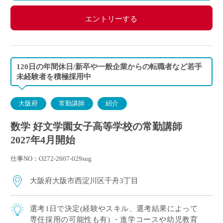
エントリーする
120日の年間休日/新卒や一般企業からの転職者など若手
未経験者を積極採用中
大阪府
常勤講師
紹介
数学 好文学園女子高等学校の常勤講師
2027年4月開始
仕事NO：O272-2607-029sug
大阪府大阪市西淀川区千舟3丁目
選考1日で決定(経験やスキル、選考結果によって
専任採用の可能性も有) ・進学コースや幼児教育