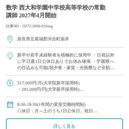
数学 西大和学園中学校高等学校の常勤
講師 2027年4月開始
仕事NO：O272-2606-016sug
奈良県北葛城郡河合町薬井
新卒や若手未経験者を積極的に採用中 ・日祝以外
に平日週1日公休日ありでお休み確保 ・学園寮へ
の住込みも可能(朝夕食・家賃・光熱費など全額学
園負担) ※単身者に限る。若手教員の経済的・生
活的な自立を全面的にバックアップ ・ […]
317,000円/月(大学院新卒採用時)
・281,000円/円(大学新卒採用時)
◇賞与：有(6ヶ月分※初年度は4ヶ月分)
◇手当：各種有
8:30-18:30(1年間の変形労働時間制)
・通勤手当：上限50,000円)
◇休日：月～土のうち1日公休日、祝日
・住居手当：賃貸の場合は上限27,000円)
・その他、夏季や年末年始、春季休暇、他学校スケ
・休日出勤：9,000円/日
ジュールによる
詳しく見る
・その他、扶養等の諸手当が条件に応じて支給あり