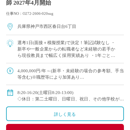
師 2027年4月開始
仕事NO：O272-2606-020sug
兵庫県神戸市西区春日台6丁目
選考1日(面接＋模擬授業)で決定！筆記試験なし ・
新卒や一般企業からの転職者など未経験の若手か
ら現役教員まで幅広く採用実績あり ・1年ごとに
契約更新、専任教諭への登用チャンスあり 全国大
会で活躍する運動部を多数擁しながら […]
4,000,000円/年～(新卒・未経験の場合の参考額、手当
等含む)※職歴等により加算あり
◇年収モデル(参考)
・30歳(教諭・配偶者あり)：約660万円
8:20-16:20(土曜日8:20-13:00)
・40歳(教諭・配偶者及び子２人)：約860万円
◇休日：第二土曜日、日曜日、祝日、その他学校が定
・50歳(教諭・配偶者及び子２人)：約940万円
める日
◇手当：各種手当有
詳しく見る
◇賞与：有(過去実績3.55ヶ月分＋30万円)
◇保険：私学共済、雇用保険、労災保険