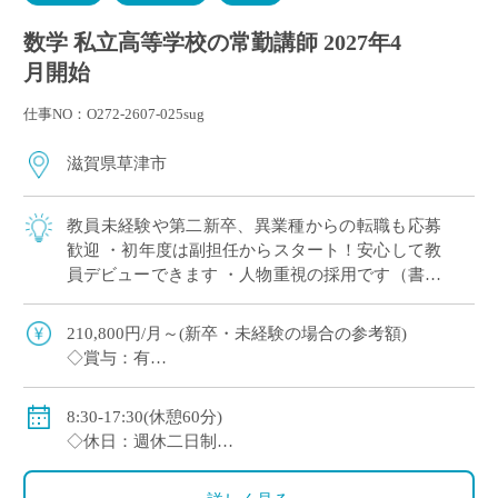
数学 私立高等学校の常勤講師 2027年4
月開始
仕事NO：O272-2607-025sug
滋賀県草津市
教員未経験や第二新卒、異業種からの転職も応募
歓迎 ・初年度は副担任からスタート！安心して教
員デビューできます ・人物重視の採用です（書類
選考＋面接のみ） ・週休2日制（月曜日または土
曜日＋日曜、祝日休み） ・2～3年後を […]
210,800円/月～(新卒・未経験の場合の参考額)
◇賞与：有
◇手当：各種有
◇保険：私学共済、雇用保険、労災保険
8:30-17:30(休憩60分)
◇休日：週休二日制
・月曜日または土曜日のうち1日(担当コースによる)、
日曜日、祝日、その他学校スケジュールによる