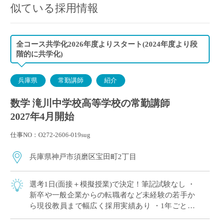
似ている採用情報
全コース共学化2026年度よりスタート(2024年度より段
階的に共学化)
兵庫県
常勤講師
紹介
数学 滝川中学校高等学校の常勤講師
2027年4月開始
仕事NO：O272-2606-019sug
兵庫県神戸市須磨区宝田町2丁目
選考1日(面接＋模擬授業)で決定！筆記試験なし ・
新卒や一般企業からの転職者など未経験の若手か
ら現役教員まで幅広く採用実績あり ・1年ごとに
契約更新、専任教諭への登用チャンスあり ・創立