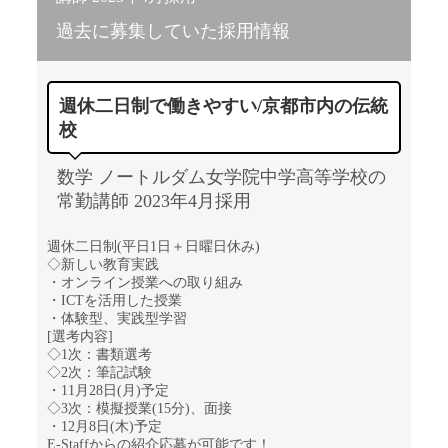
過去に募集していた採用情報
週休二日制で働きやすい/京都市内の伝統
校
数学 ノートルダム女学院中学高等学校の
常勤講師 2023年4月採用
週休二日制(平日1日＋日曜日休み)
◇新しい教育実践
・オンライン授業への取り組み
・ICTを活用した授業
・体験型、実践型学習
[選考内容]
◇1次：書類選考
◇2次：筆記試験
・11月28日(月)予定
◇3次：模擬授業(15分)、面接
・12月8日(木)予定
E-Staffからの紹介応募が可能です！