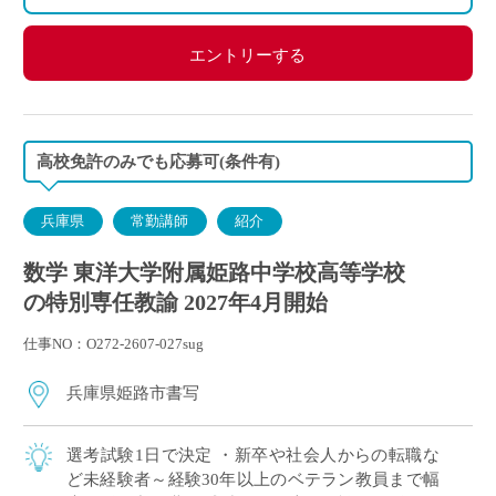
◇保険：私学共済、雇用保険など
エントリーする
高校免許のみでも応募可(条件有)
兵庫県
常勤講師
紹介
数学 東洋大学附属姫路中学校高等学校
の特別専任教諭 2027年4月開始
仕事NO：O272-2607-027sug
兵庫県姫路市書写
選考試験1日で決定 ・新卒や社会人からの転職な
ど未経験者～経験30年以上のベテラン教員まで幅