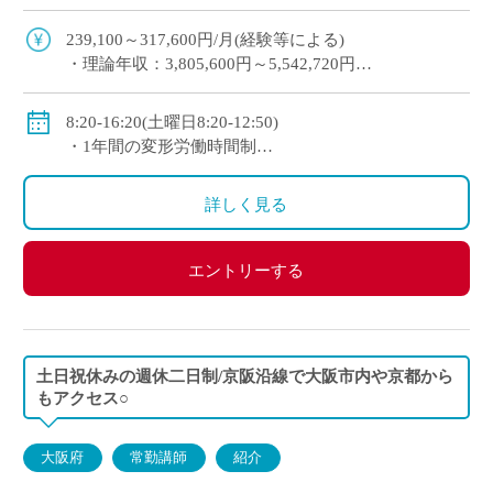
未経験から経験者まで幅広く歓迎 2～3年以内を目
安に専任教諭への登用チャンスあり 京 […]
239,100～317,600円/月(経験等による)
・理論年収：3,805,600円～5,542,720円
◇賞与：有(昨年度実績3.4か月分＋125,000円)
◇手当：各種有(例：担任手当30,800～34,200円/月)
8:20-16:20(土曜日8:20-12:50)
◇保険：私学共済、雇用保険、労災保険
・1年間の変形労働時間制
◇休日：第2土曜日、日曜日、祝日、その他学校スケ
ジュールによる
詳しく見る
エントリーする
土日祝休みの週休二日制/京阪沿線で大阪市内や京都から
もアクセス○
大阪府
常勤講師
紹介