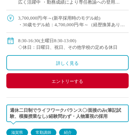
広く活躍中 ・勤務成績により専任教諭への登用あ
り ・e-learningなどICTの導入にも積極的、国際交
流にも注力 ※高校免許 […]
3,700,000円/年～(新卒採用時のモデル給)
・30歳モデル給：4,700,000円/年～（経歴換算あり）
・専任教諭のモデル給：24歳520万円/年、30歳630万
円/年程度
8:30-16:30(土曜日8:30-13:00)
※上記以外に補習手当、特殊業務手当、通勤手当、入
◇休日：日曜日、祝日、その他学校の定める休日
試手当、クラブ活動手当を支給
※勤続1年以上の場合は退職金あり
詳しく見る
◇保険：私学共済、雇用保険、労災保険
エントリーする
週休二日制でライフワークバランス〇/面接のみ(筆記試
験、模擬授業なし)/経験問わず・人物重視の採用
滋賀県
常勤講師
紹介