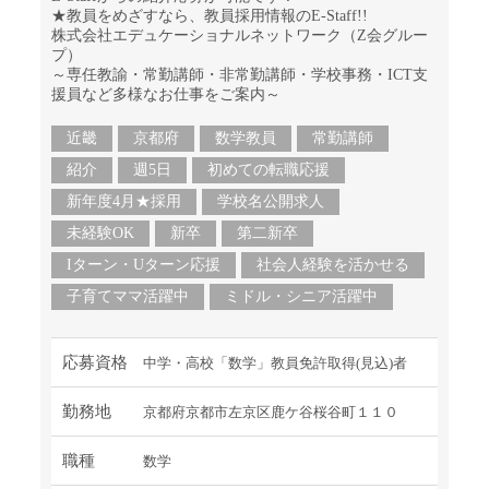
★教員をめざすなら、教員採用情報のE-Staff!!
株式会社エデュケーショナルネットワーク（Z会グルー
プ）
～専任教諭・常勤講師・非常勤講師・学校事務・ICT支
援員など多様なお仕事をご案内～
近畿
京都府
数学教員
常勤講師
紹介
週5日
初めての転職応援
新年度4月★採用
学校名公開求人
未経験OK
新卒
第二新卒
Iターン・Uターン応援
社会人経験を活かせる
子育てママ活躍中
ミドル・シニア活躍中
応募資格
中学・高校「数学」教員免許取得(見込)者
勤務地
京都府京都市左京区鹿ケ谷桜谷町１１０
職種
数学