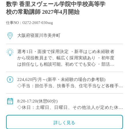
数学 香里ヌヴェール学院中学校高等学
校の常勤講師 2027年4月開始
仕事NO：O272-2607-030sug
大阪府寝屋川市美井町
選考1日・面接で採用決定 ・新卒はじめ未経験者
から現役教員まで、幅広く採用実績あり ・初年度
は担任なしも相談可能。初めてでも安心 ・部活は
複数人で担当が原則。1人顧問はほぼない(特に運
動部系)など負担軽減 ・将来的に専任 […]
224,620円/月～(新卒・未経験の場合の参考額)
◇手当：担任手当、扶養手当、住宅手当など各種手当
あり
◇賞与：有
8:20-17:20(休憩60分)
◇保険：私学共済、雇用保険、労災保険
◇休日：土曜日、日曜日、その他法人が定めた休日
(8/9～18、12/29～1/4)
・イベント等で休日出勤した場合は振替休日あり
詳しく見る