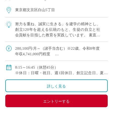
東京都文京区白山5丁目
努力を重ね、誠実に生きる」を建学の精神とし、
創立120年を超える伝統のもと、生徒の自立と社
会貢献を目指した教育を実践しています。 素直で
おっとりとした気質の生徒が多く、伸びやかで落
ち着いた校風です。
280,100円/月～（諸手当含む）※22歳、令和8年度
年収4,741,000円程度
【モデル給与】30歳：月給 353,010円（基本給324,700
8:15～16:45（休憩45分）
円） 年収5,989,000円程度
※休日：日曜・祝日、週1回休日、創立記念日、夏季
【モデル給与】35歳：月給 418,370円（基本給386,300
休暇、年末年始休暇等
円） 年収7,106,000円程度
※年間休日数126日（令和8年度）
詳しく見る
・通勤手当：有り（5万円まで）
・その他手当：有り
・賞与：有り(年3回・令和7年度 5.40ヶ月)
エントリーする
・昇給：有り
・保険など：日本私立学校振興・共済事業団（健康保