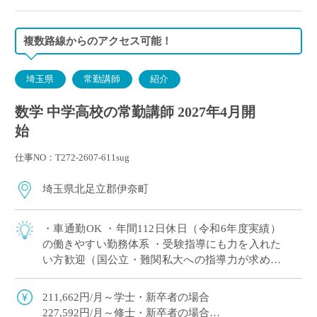
複数路線からのアクセス可能！
埼玉県
常勤講師
紹介
数学 中学高校の常勤講師 2027年4月開
始
仕事NO：T272-2607-611sug
埼玉県北足立郡伊奈町
・車通勤OK ・年間112日休⽇（令和6年度実績）
の働きやすい勤務体系 ・受験指導にも力を入れた
い方歓迎（国公立・難関私大への指導力が求めら
れる学校） ・専任教諭への登用制度あり
211,662円/月～学士・新卒者の場合
227,592円/月～修士・新卒者の場合