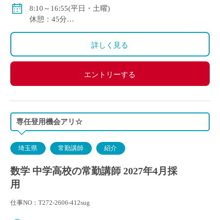
私学共済加入
8:10～16:55(平日・土曜)
休憩：45分
休日：月～土より研究日1日、日曜日、祝祭日
詳しく見る
エントリーする
専任登用機会アリ☆
埼玉県
常勤講師
紹介
数学 中学高校の常勤講師 2027年4月採
用
仕事NO：T272-2606-412sug