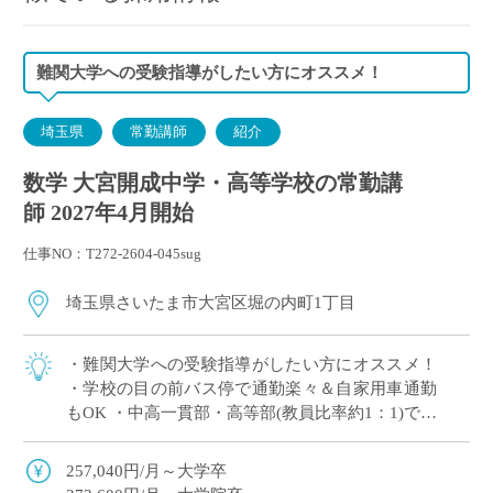
難関大学への受験指導がしたい方にオススメ！
埼玉県
常勤講師
紹介
数学 大宮開成中学・高等学校の常勤講
師 2027年4月開始
仕事NO：T272-2604-045sug
埼玉県さいたま市大宮区堀の内町1丁目
・難関大学への受験指導がしたい方にオススメ！
・学校の目の前バス停で通勤楽々＆自家用車通勤
もOK ・中高一貫部・高等部(教員比率約1：1)でス
キルに合った教育が可能 ・生徒一人ひとりを大切
にした指導を展開
257,040円/月～大学卒