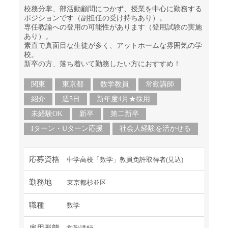
校務分掌、部活動顧問につかず、授業を中心に勤務する
ポジションです（副担任の受け持ちあり）。
専任教諭への登用の可能性があります（登用試験の実施
あり）。
素直で真面目な生徒が多く、アットホームな雰囲気の学
校。
新卒の方、落ち着いて勤務したい方におすすめ！
関東
東京都
数学教員
常勤講師
紹介
週5日
新年度4月★採用
未経験OK
新卒
第二新卒
Iターン・Uターン応援
社会人経験を活かせる
応募資格
中学高校「数学」教員免許取得者(見込)
勤務地
東京都杉並区
職種
数学
雇用形態