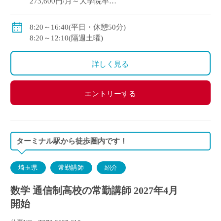
273,600円/月～大学院卒
※教員経験年数等により変動
・各種手当：住宅・講習・入試手当等
8:20～16:40(平日・休憩50分)
・賞与
8:20～12:10(隔週土曜)
初年度：3.69カ月(6月：0.69カ月、12月：3カ月)
2年目以降：5.3カ月(6月：2.3カ月、12月：3.0カ月 )※
詳しく見る
昨年度実績
・昇給あり
・私学共済加入
エントリーする
・交通費別途支給
ターミナル駅から徒歩圏内です！
埼玉県
常勤講師
紹介
数学 通信制高校の常勤講師 2027年4月
開始