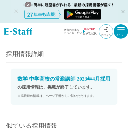
教員採用情
採用情報
05/27UP
教育の仕事を
EWORK
もっと知りたい
報のイー・
数学 中学高校の常勤講師 2023年4月採用
ログイン
スタッフ
TOP
採用情報詳細
数学 中学高校の常勤講師 2023年4月採用
の採用情報は、掲載が終了しています。
※掲載時の情報は、ページ下部からご覧いただけます。
似ている採用情報