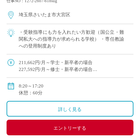
仕事NO：T272-2607-618sug
埼玉県さいたま市大宮区
・受験指導にも力を入れたい方歓迎（国公立・難
関私大への指導力が求められる学校） ・専任教諭
への登用制度あり
211,662円/月～学士・新卒者の場合
227,592円/月～修士・新卒者の場合
●通勤手当：実費支給（上限：50,000円）
8:20～17:20
●その他手当：扶養手当・職務手当・役職手当
休憩：60分
●賞与：学院規定による
●昇給：学院規定による
詳しく見る
●保険等：私学共済、労災保険、雇用保険
エントリーする