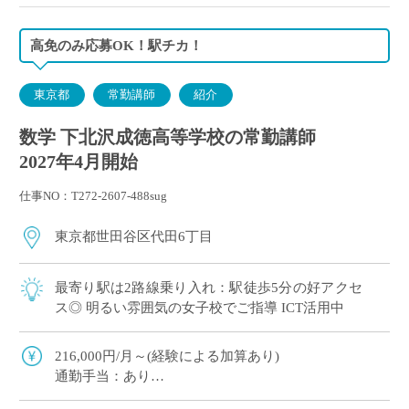
険・厚生年金）、雇用保険、労災保険
高免のみ応募OK！駅チカ！
東京都
常勤講師
紹介
数学 下北沢成徳高等学校の常勤講師
2027年4月開始
仕事NO：T272-2607-488sug
東京都世田谷区代田6丁目
最寄り駅は2路線乗り入れ：駅徒歩5分の好アクセ
ス◎ 明るい雰囲気の女子校でご指導 ICT活用中
216,000円/月～(経験による加算あり)
通勤手当：あり
賞与：年2回(年間計3ヶ月分)