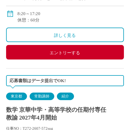
●通勤手当：実費支給（上限：50,000円）
8:20～17:20
●その他手当：扶養手当・職務手当・役職手当
休憩：60分
●賞与：学院規定による
●昇給：学院規定による
詳しく見る
●保険等：私学共済、労災保険、雇用保険
エントリーする
応募書類はデータ提出でOK!
東京都
常勤講師
紹介
数学 京華中学・高等学校の任期付専任
教諭 2027年4月開始
仕事NO：T272-2607-572sug