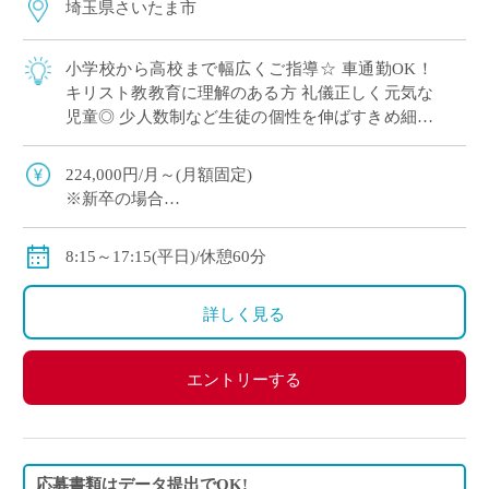
埼玉県さいたま市
小学校から高校まで幅広くご指導☆ 車通勤OK！
キリスト教教育に理解のある方 礼儀正しく元気な
児童◎ 少人数制など生徒の個性を伸ばすきめ細や
かな教育を実施
224,000円/月～(月額固定)
※新卒の場合
※その他手当・賞与あり♪保険完備◎
8:15～17:15(平日)/休憩60分
詳しく見る
エントリーする
応募書類はデータ提出でOK!