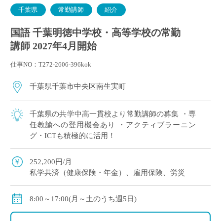
千葉県
常勤講師
紹介
国語 千葉明徳中学校・高等学校の常勤
講師 2027年4月開始
仕事NO：T272-2606-396kok
千葉県千葉市中央区南生実町
千葉県の共学中高一貫校より常勤講師の募集 ・専
任教諭への登用機会あり ・アクティブラーニン
グ・ICTも積極的に活用！
252,200円/月
私学共済（健康保険・年金）、雇用保険、労災
8:00～17:00(月～土のうち週5日)