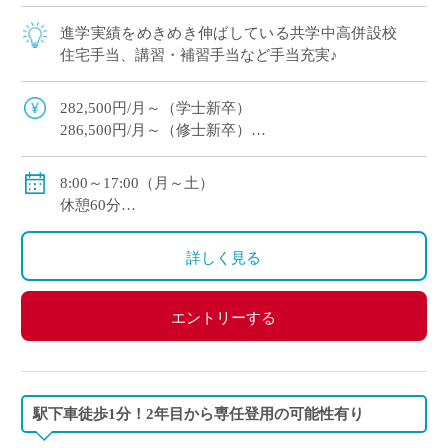
進学実績をめきめき伸ばしている共学中高併設校
住宅手当、講習・補習手当など手当充実♪
282,500円/月～（学士新卒）
286,500円/月～（修士新卒）
住宅手当・超過手当・講習補習手当有
賞与年2回（実績/年間5.2ヶ月+100,000円※新規採用者/
8:00～17:00（月～土）
年間3.53ヶ月）
休憩60分
週休2日
変形労働時間制
詳しく見る
エントリーする
駅下車徒歩1分！2年目から専任登用の可能性有り