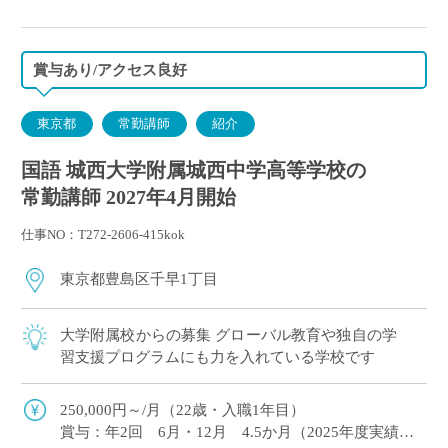
・保険など：日本私立学校振興・共済事業団（健康保
険・厚生年金）、雇用保険、労災保険
賞与あり/アクセス良好
東京都
常勤講師
紹介
国語 城西大学附属城西中学高等学校の
常勤講師 2027年4月開始
仕事NO：T272-2606-415kok
東京都豊島区千早1丁目
大学附属校からの募集 グローバル教育や独自の学
習支援プログラムにも力を入れている学校です
250,000円～/月（22歳・入職1年目）
賞与：年2回 6月・12月 4.5か月（2025年度実績）