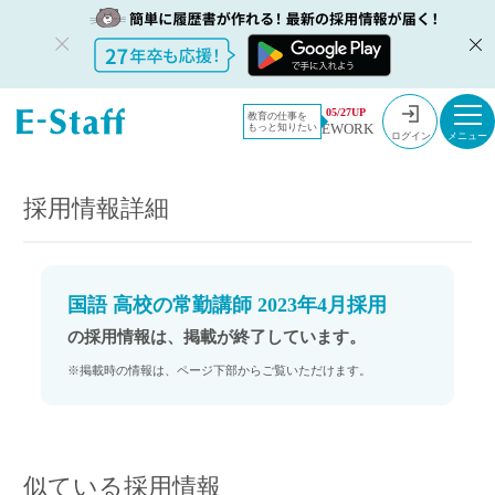
教員採用情
採用情報
05/27UP
教育の仕事を
EWORK
もっと知りたい
報のイー・
国語 高校の常勤講師 2023年4月採用
ログイン
スタッフ
TOP
採用情報詳細
国語 高校の常勤講師 2023年4月採用
の採用情報は、掲載が終了しています。
※掲載時の情報は、ページ下部からご覧いただけます。
似ている採用情報