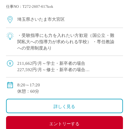
仕事NO：T272-2607-617kok
埼玉県さいたま市大宮区
・受験指導にも力を入れたい方歓迎（国公立・難
関私大への指導力が求められる学校） ・専任教諭
への登用制度あり
211,662円/月～学士・新卒者の場合
227,592円/月～修士・新卒者の場合
●通勤手当：実費支給（上限：50,000円）
8:20～17:20
●その他手当：扶養手当・職務手当・役職手当
休憩：60分
●賞与：学院規定による
●昇給：学院規定による
詳しく見る
●保険等：私学共済、労災保険、雇用保険
エントリーする