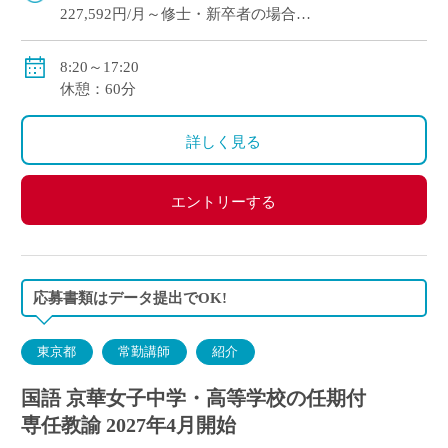
227,592円/月～修士・新卒者の場合
●通勤手当：実費支給（上限：50,000円）
8:20～17:20
●その他手当：扶養手当・職務手当・役職手当
休憩：60分
●賞与：学院規定による
●昇給：学院規定による
詳しく見る
●保険等：私学共済、労災保険、雇用保険
エントリーする
応募書類はデータ提出でOK!
東京都
常勤講師
紹介
国語 京華女子中学・高等学校の任期付
専任教諭 2027年4月開始