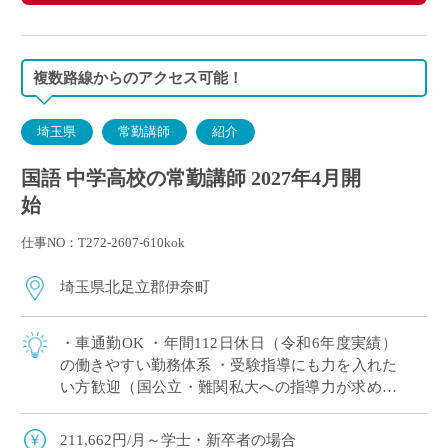
複数路線からのアクセス可能！
埼玉県
常勤講師
紹介
国語 中学高校の常勤講師 2027年4月開
始
仕事NO：T272-2607-610kok
埼玉県北足立郡伊奈町
・車通勤OK ・年間112日休⽇（令和6年度実績）
の働きやすい勤務体系 ・受験指導にも力を入れた
い方歓迎（国公立・難関私大への指導力が求めら
れる学校） ・専任教諭への登用制度あり
211,662円/月～学士・新卒者の場合