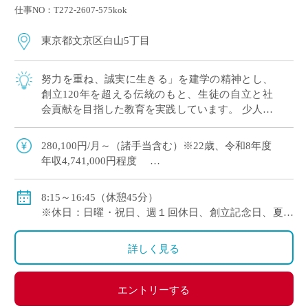
仕事NO：T272-2607-575kok
東京都文京区白山5丁目
努力を重ね、誠実に生きる」を建学の精神とし、
創立120年を超える伝統のもと、生徒の自立と社
会貢献を目指した教育を実践しています。 少人数
指導による一人ひとりの学力に適したきめ細やか
な指導を実施し、 高校ではそれぞれの志 […]
280,100円/月～（諸手当含む）※22歳、令和8年度
年収4,741,000円程度
【モデル給与】30歳：月給 353,010円（基本給324,700
8:15～16:45（休憩45分）
円） 年収5,989,000円程度
※休日：日曜・祝日、週１回休日、創立記念日、夏季
【モデル給与】35歳：月給 418,370円（基本給386,300
休暇、年末年始休暇等
円） 年収7,106,000円程度
※年間休日数126日（令和8年度）
詳しく見る
・通勤手当：有り（5万円まで）
・その他手当：有り
・賞与：有り(年3回・令和7年度 5.40ヶ月)
エントリーする
・昇給：有り