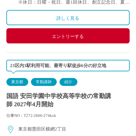
※休日：日曜・祝日、週1回休日、創立記念日、夏季
【モデル給与】35歳：月給 418,370円（基本給386,300
休暇、年末年始休暇等
円） 年収7,106,000円程度
※年間休日数126日（令和8年度）
詳しく見る
・通勤手当：有り（5万円まで）
・その他手当：有り
・賞与：有り(年3回・令和7年度 5.40ヶ月)
エントリーする
・昇給：有り
・保険など：日本私立学校振興・共済事業団（健康保
険・厚生年金）、雇用保険、労災保険
23区内3駅利用可能、最寄り駅徒歩6分の好立地
東京都
常勤講師
紹介
国語 安田学園中学校高等学校の常勤講
師 2027年4月開始
仕事NO：T272-2606-274kok
東京都墨田区横網2丁目