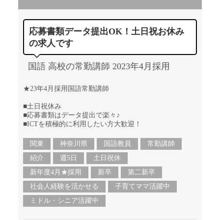
応募書類データ提出OK！土日祝お休み
の求人です
国語 高校の常勤講師 2023年4月採用
★23年4月採用国語常勤講師
■土日祝休み
■応募書類はデータ提出で楽々♪
■ICTを積極的に利用したい方大歓迎！
関東
神奈川県
国語教員
常勤講師
紹介
週5日
土日祝休
新年度4月★採用
新卒
第二新卒
社会人経験を活かせる
子育てママ活躍中
ミドル・シニア活躍中