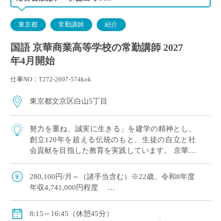
東京都
常勤講師
紹介
国語 京華商業高等学校の常勤講師 2027
年4月開始
仕事NO：T272-2607-574kok
東京都文京区白山5丁目
努力を重ね、誠実に生きる」を建学の精神とし、
創立120年を超える伝統のもと、生徒の自立と社
会貢献を目指した教育を実践しています。 京華商
業は高校学校単独でございますが、併設校への異
動可能性があるため、中学国語免許も必須 […]
280,100円/月～（諸手当含む）※22歳、令和8年度
年収4,741,000円程度
【モデル給与】30歳：月給 353,010円（基本給324,700
8:15～16:45（休憩45分）
円） 年収5,989,000円程度