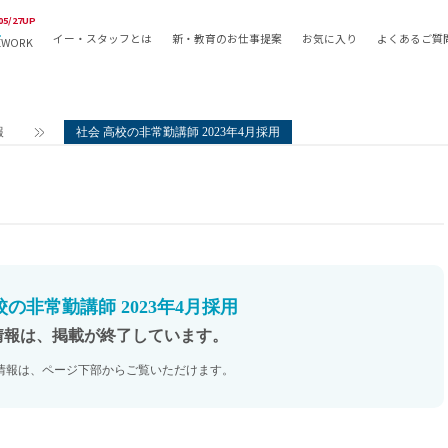
05/27UP
イー・スタッフとは
新・教育のお仕事提案
お気に入り
よくあるご質
EWORK
教員の採用
採用形態
採用
専任教諭
教育関
報
社会 高校の非常勤講師 2023年4月採用
常勤講師
教員か
非常勤講師
月額固
常勤職員
業務委
非常勤職員
自社採
アルバイト・パート
月額固
その他
月額固
校の非常勤講師 2023年4月採用
正社員
駅徒歩
情報は、掲載が終了しています。
契約社員
駅徒歩
情報は、ページ下部からご覧いただけます。
英語力
資格を
AMの