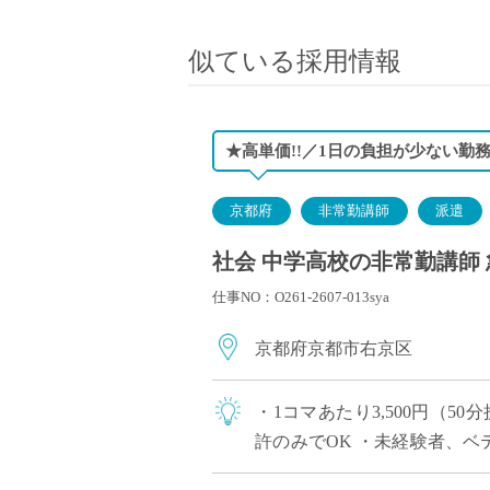
小学校教員
保健体育教員
似ている採用情報
音楽教員
美術教員
ICT支援員
★高単価!!／1日の負担が少ない勤
実習助手
司書
京都府
非常勤講師
派遣
カウンセラー
社会 中学高校の非常勤講師 
部活動指導員
仕事NO：O261-2607-013sya
学童スタッフ
その他職種
京都府京都市右京区
学習支援
チューター
・1コマあたり3,500円（
個別指導
許のみでOK ・未経験者、ベ
ALT/AET
ニューアルされたキレイな校