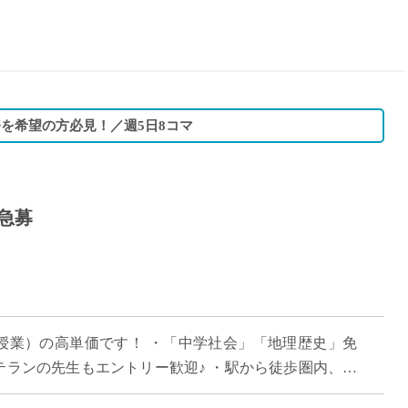
15時
土日祝
初めて
学生O
週6日
務を希望の方必見！／週5日8コマ
週5日
週4日
週3日
急募
3学期
1学期
新年度
2学期
即日★
50分授業）の高単価です！ ・「中学社会」「地理歴史」免
学校名
テランの先生もエントリー歓迎♪ ・駅から徒歩圏内、リ
紹介
舎で授業が可能！