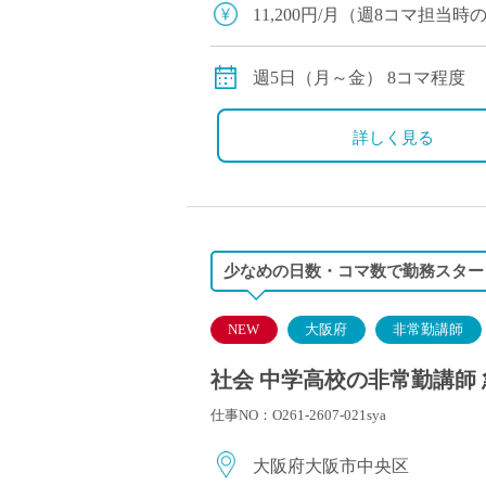
塾・予備校講師
11,200円/月（週8コマ担
オンライン講師
幼稚園教諭・保育
週5日（月～金） 8コマ程度
日本語教師
添削・校正スタッ
詳しく見る
学校支援員
広報・宣伝
一般事務
経理・会計事務
少なめの日数・コマ数で勤務スター
総務・人事事務
管理・運営
NEW
大阪府
非常勤講師
営業職
社会 中学高校の非常勤講師 
こども支援スタッ
仕事NO：O261-2607-021sya
大阪府大阪市中央区