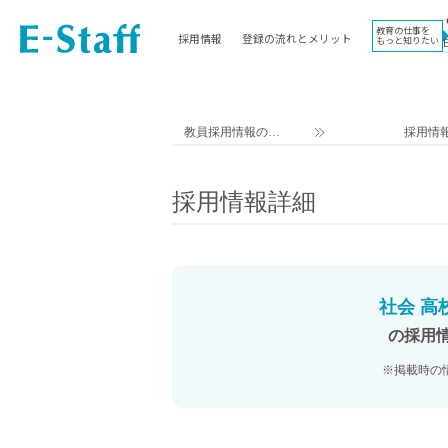
教育の仕事を
採用情報
登録の流れとメリット
もっと知りたい
EWORK TOP
コラム
地域
教科
関東
英語教員
教員採用情報のイ
採用情
東海
社会教員
ー・スタッフ TOP
近畿
理科教員
採用情報詳細
九州
数学教員
北海道
国語教員
沖縄県
その他教科教員
東北
学校事務
社会 高
信越
情報教員
の採用
中国
家庭科教員
※掲載時の
四国
技術教員
北陸
養護教諭
講師（免許不問）