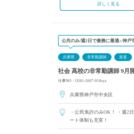
詳しく見る
公共のみ/週2日で兼務に最適♪/神戸
兵庫県
非常勤講師
派遣
社会 高校の非常勤講師 9月
仕事NO：O261-2607-018sya
兵庫県神戸市中央区
・公民免許のみOK！ ・週2
ート体制も充実！