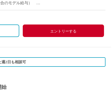
当の場合のモデル給与）
エントリーする
た週2日も相談可
開始