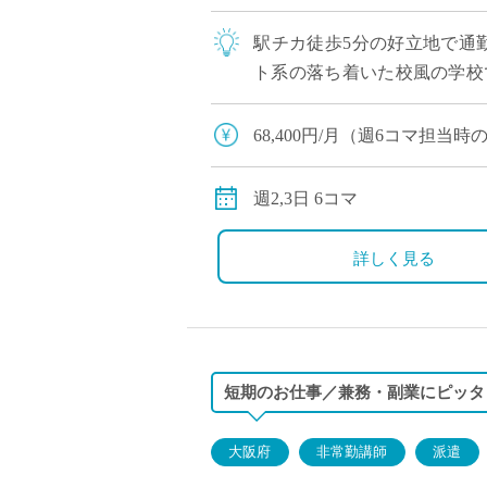
駅チカ徒歩5分の好立地で通
ト系の落ち着いた校風の学校
ちに向き合い寄り添いたい先生
68,400円/月（週6コマ担当
交通費別途全額支給
週2,3日 6コマ
詳しく見る
短期のお仕事／兼務・副業にピッタ
大阪府
非常勤講師
派遣