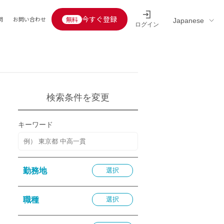
今すぐ登録
問
お問い合わせ
ログイン
Educators’ interview
採用情報一覧
区分
連企業
らの転職者活躍中
定給30万円以上
検索条件を変更
託
用情報
キーワード
定給25万円以上
定給20万円以上
10分以内
勤務地
選択
5分以内
を活かす
職種
選択
活かす
み