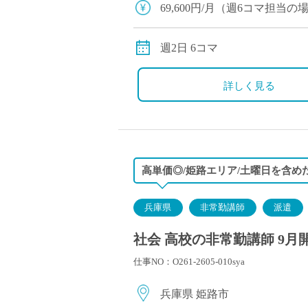
69,600円/月（週6コマ担
別途交通費全額支給
週2日 6コマ
詳しく見る
高単価◎/姫路エリア/土曜日を含め
兵庫県
非常勤講師
派遣
社会 高校の非常勤講師 9月
仕事NO：O261-2605-010sya
兵庫県 姫路市