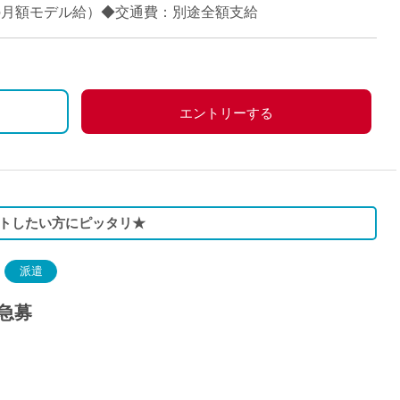
派遣
当時の月額モデル給）◆交通費：別途全額支給
紹介予
士
未経験
新卒
フ
第二新
エントリーする
Iター
社会人
子育て
ミドル
トしたい方にピッタリ★
扶養内
残業少
派遣
1日4
急募
フ
週1日
週2日
Wワー
夕方の