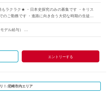
直雇用
勤もラクラク★ ・日本史探究のみの募集です ・キリス
免許不
でのご勤務です ・進路に向き合う大切な時期の生徒た
歓迎します ・月～金のうち、ご勤務可能 […]
時のモデル給与）
エントリーする
リ！/尼崎市内エリア