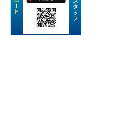
定派遣
OK
卒
ン・Uターン応援
経験を活かせる
ママ活躍中
・シニア活躍中
勤務可
時間以内
ク・副業
み