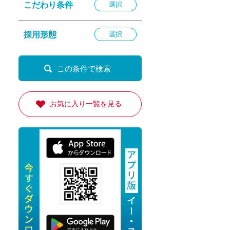
こだわり条件
選択
退勤
休
採用形態
選択
の転職応援
K
お気に入り一覧を見る
★採用
★採用
4月★採用
★採用
急募採用
公開求人