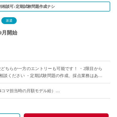
割相談可♪定期試験問題作成ナシ
派遣
9月開始
高校どちらか一方のエントリーも可能です！ ・2限目から
相談ください ・定期試験問題の作成、採点業務はあり
活動の成績評価となります
週6～14コマ担当時の月額モデル給）
車通勤の場合は弊社規定による）