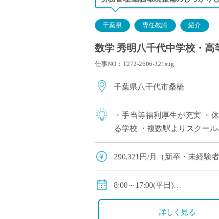
千葉県
専任教諭
紹介
数学 秀明八千代中学校・高等
仕事NO：T272-2606-321sug
千葉県八千代市桑橋
・手当等福利厚生が充実 ・
る学校 ・複数駅よりスクール
290,321円/月（新卒・未経
交通費：有り
賞与：有り（ただし、年俸に含
8:00～17:00(平日)
昇給：有り 年1回の査定に
休憩:60分
健康保険等：健康保険・厚生
休日：土・日・祝祭日（行事
詳しく見る