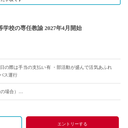
学校の専任教諭 2027年4月開始
休日の際は手当の支払い有 ・部活動が盛んで活気あふれ
バス運行
験者の場合）
む。年間4.3か月分）
よる
年金
等にて休日出勤の可能性あり。その場合は振休を取得）
エントリーする