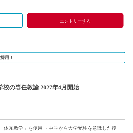
当・職務手当・賞与等を合算の上決定)
エントリーする
に採用！
校の専任教諭 2027年4月開始
「体系数学」を使用 ・中学から大学受験を意識した授