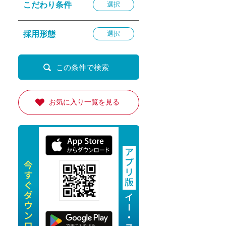
こだわり条件
選択
退勤
休
採用形態
選択
の転職応援
K
お気に入り一覧を見る
★採用
★採用
4月★採用
★採用
急募採用
公開求人