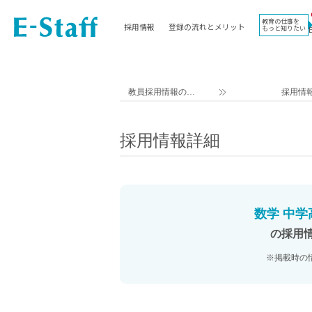
教育の仕事を
採用情報
登録の流れとメリット
もっと知りたい
EWORK TOP
コラム
地域
教科
関東
英語教員
教員採用情報のイ
採用情
東海
社会教員
ー・スタッフ TOP
近畿
理科教員
採用情報詳細
九州
数学教員
北海道
国語教員
沖縄県
その他教科教員
東北
学校事務
数学 中学
信越
情報教員
の採用
中国
家庭科教員
※掲載時の
四国
技術教員
北陸
養護教諭
講師（免許不問）