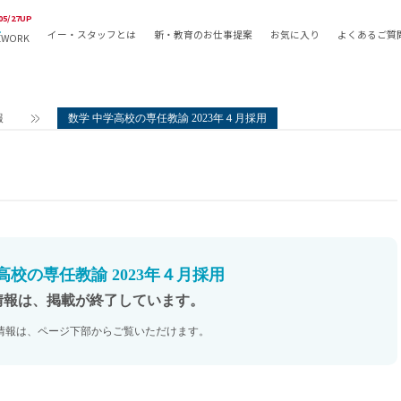
05/27UP
イー・スタッフとは
新・教育のお仕事提案
お気に入り
よくあるご質
EWORK
教員の採用
採用形態
採用
専任教諭
教育関
報
数学 中学高校の専任教諭 2023年４月採用
常勤講師
教員か
非常勤講師
月額固
常勤職員
業務委
非常勤職員
自社採
アルバイト・パート
月額固
その他
月額固
高校の専任教諭 2023年４月採用
正社員
駅徒歩
情報は、掲載が終了しています。
契約社員
駅徒歩
情報は、ページ下部からご覧いただけます。
英語力
資格を
AMの