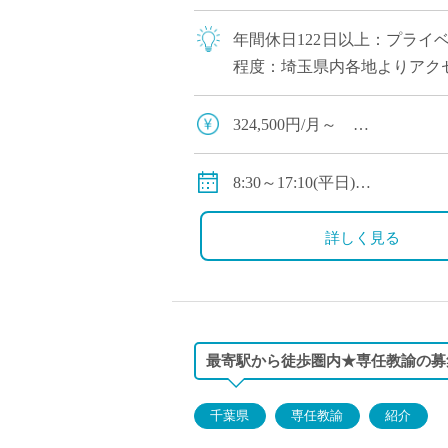
年間休日122日以上：プライ
程度：埼玉県内各地よりアク
324,500円/月～
※大学新卒の給与例、年齢・
交通費別途支給
8:30～17:10(平日)
私学共済加入
8:30～14:10(土曜)
賞与・昇給あり
詳しく見る
最寄駅から徒歩圏内★専任教諭の募
千葉県
専任教諭
紹介