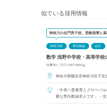
小学校教員
保健体育教員
似ている採用情報
音楽教員
美術教員
ICT支援員
神奈川の名門男子校。受験指導と基
実習助手
司書
神奈川県
専任教諭
紹介
カウンセラー
数学 浅野中学校・高等学校の
部活動指導員
仕事NO：T272-2607-600sug
学童スタッフ
その他職種
神奈川県横浜市神奈川区子安
学習支援
チューター
・中高一貫教育とグローバル
個別指導
重な専任教諭求人です。 ・
ALT/AET
崎/品川/東京にもアクセス◎ 