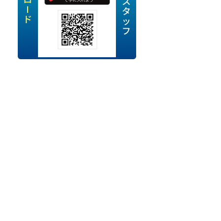
定派遣
OK
卒
ン・Uターン応援
経験を活かせる
ママ活躍中
・シニア活躍中
勤務可
時間以内
ク・副業
み