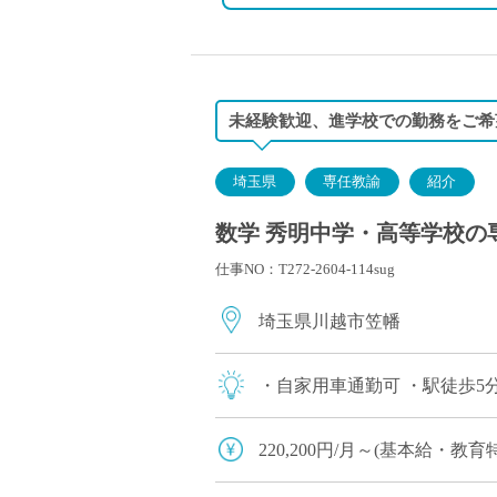
その他保険：雇用保険・労災
未経験歓迎、進学校での勤務をご希
埼玉県
専任教諭
紹介
数学 秀明中学・高等学校の専
仕事NO：T272-2604-114sug
埼玉県川越市笠幡
・自家用車通勤可 ・駅徒歩5
220,200円/月～(基本給・教育
※新卒の場合。既卒の場合は