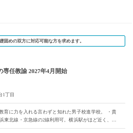
15時
土日祝
初めて
学生O
週6日
礎固めの双方に対応可能な方を求めます。
週5日
週4日
週3日
専任教諭 2027年4月開始
3学期
1学期
新年度
台1丁目
2学期
即日★
教育に力を入れる言わずと知れた男子校進学校。 ・貴
学校名
京浜東北線・京急線の2線利用可。横浜駅がほど近く、川
紹介
しかし校舎には浅野の森と呼ばれる広く […]