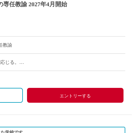
専任教諭 2027年4月開始
任教諭
数に応じる。
・年間160日）8：00〜18:15
間勤務・年間80日）8:15～14:15
エントリーする
に定め週休2日としています。
した学校です