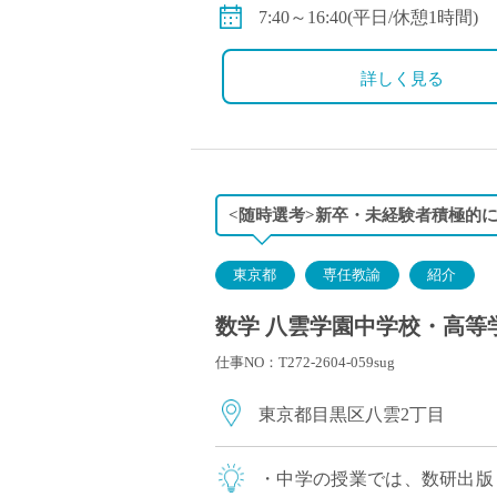
※年俸制(基本給・教育特別手
7:40～16:40(平日/休憩1時間)
交通費別途支給
詳しく見る
<随時選考>新卒・未経験者積極的
東京都
専任教諭
紹介
数学 八雲学園中学校・高等学
仕事NO：T272-2604-059sug
東京都目黒区八雲2丁目
・中学の授業では、数研出版