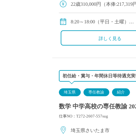
塾・予備校講師
22歳310,000円（本俸:217,
オンライン講師
24歳326,000円（本俸:228,
幼稚園教諭・保育
8:20～18:00（平日・土曜）
日本語教師
●モデル年収(諸手当を含む) 25歳6
※12:40～13:20/15:40～16:0
添削・校正スタッ
詳しく見る
学校支援員
通勤通勤手当、賞与（年2回）
その他手当：あり（職務手当
広報・宣伝
保険等：健康保険等：健康保
一般事務
経理・会計事務
初任給・賞与・年間休日等待遇充実
総務・人事事務
管理・運営
埼玉県
専任教諭
紹介
営業職
数学 中学高校の専任教諭 20
こども支援スタッ
仕事NO：T272-2607-557sug
埼玉県さいたま市