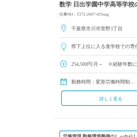
数学 日出学園中学高等学校の
仕事NO：T272-2607-435sug
千葉県市川市菅野3丁目
県下上位に入る進学校での専
254,500円/月～ ※経験年
私学共済加入
交通費別途支給
勤務時間：変形労働時間制
月～土曜日：授業日（10時間勤務
学期末や長期休養期間（6時
詳しく見る
※日曜日の他1日を特定曜日
労務管理,勤務環境整備のしっかり