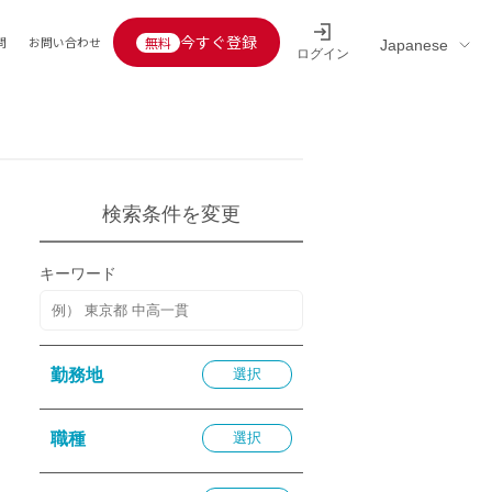
今すぐ登録
問
お問い合わせ
ログイン
Educators’ interview
採用情報一覧
区分
連企業
らの転職者活躍中
定給30万円以上
検索条件を変更
託
用情報
キーワード
定給25万円以上
定給20万円以上
10分以内
勤務地
選択
5分以内
を活かす
職種
選択
活かす
み