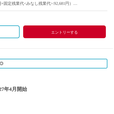
派遣
319円+固定残業代<みなし残業代>:92,681円）
紹介予
535円+固定残業代<みなし残業代>:97,465円）
士
未経験
新卒
,578,000円 30歳7,721,000円
0は休憩
フ
第二新
エントリーする
Iター
、昇給（年1回）、
・扶養手当・住宅手当など）
社会人
険（私学共済）・厚生年金・労災保険
子育て
ミドル
◎
扶養内
残業少
1日4
27年4月開始
フ
週1日
週2日
Wワー
夕方の