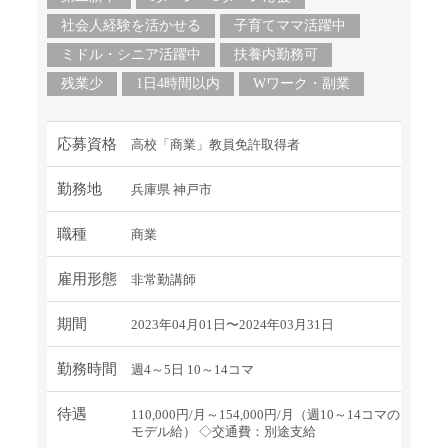
社会人経験を活かせる
子育てママ活躍中
ミドル・シニア活躍中
扶養内勤務可
残業少
1日4時間以内
Wワーク・副業
応募資格
高校「商業」教員免許取得者
勤務地
兵庫県 神戸市
職種
商業
雇用形態
非常勤講師
期間
2023年04月01日〜2024年03月31日
勤務時間
週4～5日 10～14コマ
待遇
110,000円/月～154,000円/月（週10～14コマの
モデル給） ◇交通費：別途支給