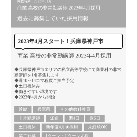
掲載時期：2023年01月
商業 高校の非常勤講師 2023年4月採用
過去に募集していた採用情報
2023年4月スタート！兵庫県神戸市
商業 高校の非常勤講師 2023年4月採用
◆兵庫県神戸市エリアの私立高等学校にて商業科の非常
勤講師を1名募集します
◆週10～14コマ程度ご担当予定
◆土日祝休み
◆働きやすい環境です
◆2023年4月から開始
近畿
兵庫県
その他教科教員
非常勤講師
派遣
週4日
週5日
土日祝休
新年度4月★採用
未経験OK
第二新卒
Iターン・Uターン応援