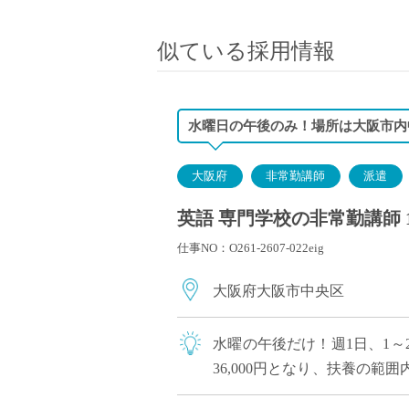
小学校教員
保健体育教員
似ている採用情報
音楽教員
美術教員
ICT支援員
水曜日の午後のみ！場所は大阪市内
実習助手
司書
大阪府
非常勤講師
派遣
カウンセラー
英語 専門学校の非常勤講師 
部活動指導員
仕事NO：O261-2607-022eig
学童スタッフ
その他職種
大阪府大阪市中央区
学習支援
チューター
水曜の午後だけ！週1日、1～2
個別指導
36,000円となり、扶養の
ALT/AET
ぴったりです。 こちらの学校