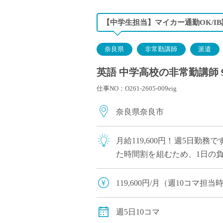
【中学生担当】マイカー通勤OK/I
奈良県
非常勤講師
派遣
英語 中学高校の非常勤講師 
仕事NO：O261-2605-009eig
奈良県奈良市
月給119,600円！週5日
た時間割を組むため、1日の
「自立した女性の育成」を教育
119,600円/月（週10コマ
交通費全額支給
週5日10コマ