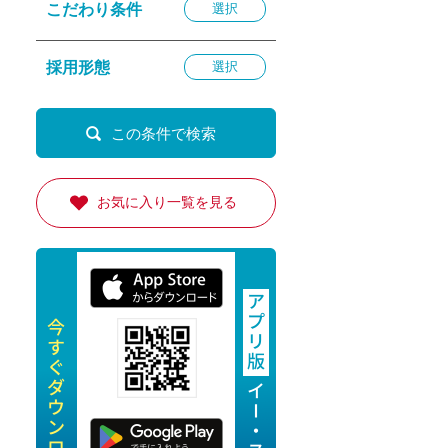
こだわり条件
選択
退勤
休
採用形態
選択
の転職応援
K
お気に入り一覧を見る
★採用
★採用
4月★採用
★採用
急募採用
公開求人