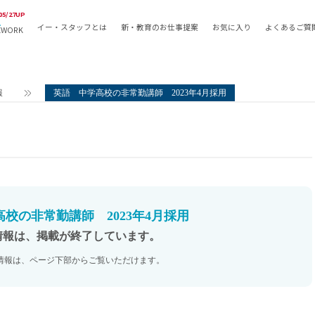
05/27UP
イー・スタッフとは
新・教育のお仕事提案
お気に入り
よくあるご質
EWORK
教員の採用
採用形態
採用
専任教諭
教育関
報
英語 中学高校の非常勤講師 2023年4月採用
常勤講師
教員か
非常勤講師
月額固
常勤職員
業務委
非常勤職員
自社採
アルバイト・パート
月額固
その他
月額固
校の非常勤講師 2023年4月採用
正社員
駅徒歩
情報は、掲載が終了しています。
契約社員
駅徒歩
情報は、ページ下部からご覧いただけます。
英語力
資格を
AMの