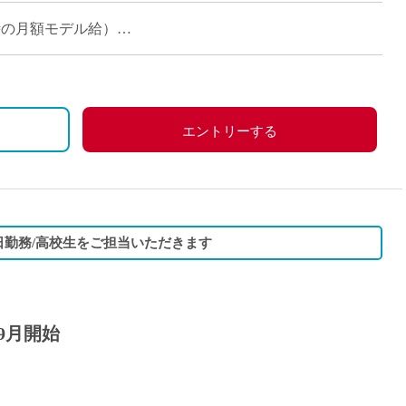
れまで長年つちかってこられた […]
担当時の月額モデル給）
エントリーする
3日勤務/高校生をご担当いただきます
9月開始