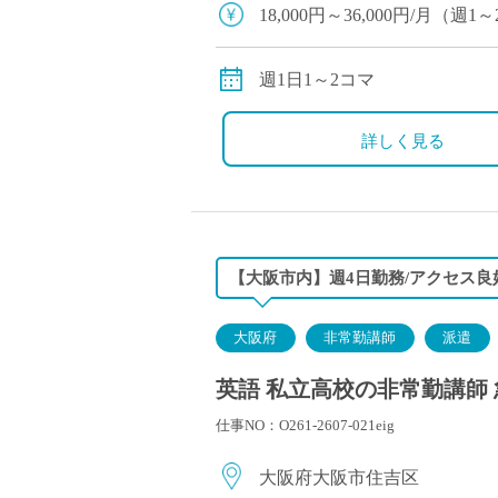
塾・予備校講師
18,000円～36,000円/月
オンライン講師
別途交通費全額支給
幼稚園教諭・保育
週1日1～2コマ
日本語教師
添削・校正スタッ
詳しく見る
学校支援員
広報・宣伝
一般事務
経理・会計事務
【大阪市内】週4日勤務/アクセス良
総務・人事事務
管理・運営
大阪府
非常勤講師
派遣
営業職
英語 私立高校の非常勤講師 
こども支援スタッ
仕事NO：O261-2607-021eig
大阪府大阪市住吉区