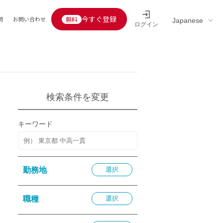
今すぐ登録
問
お問い合わせ
ログイン
Educators’ interview
採用情報一覧
区分
連企業
らの転職者活躍中
定給30万円以上
検索条件を変更
託
用情報
キーワード
定給25万円以上
定給20万円以上
10分以内
勤務地
選択
5分以内
を活かす
職種
選択
活かす
み