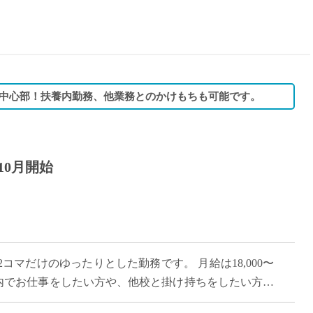
15時
土日祝
初めて
学生O
週6日
中心部！扶養内勤務、他業務とのかけもちも可能です。
週5日
週4日
週3日
10月開始
3学期
1学期
新年度
2学期
即日★
コマだけのゆったりとした勤務です。 月給は18,000〜
学校名
範囲内でお仕事をしたい方や、他校と掛け持ちをしたい方に
紹介
は、世界へ羽ばたく語学力 […]