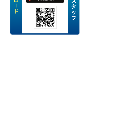
定派遣
OK
卒
ン・Uターン応援
経験を活かせる
ママ活躍中
・シニア活躍中
勤務可
時間以内
ク・副業
み