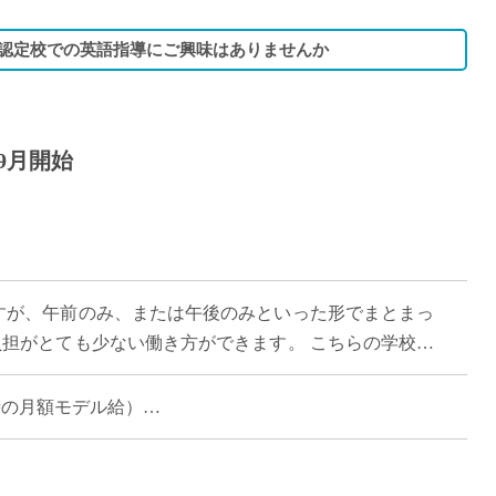
B認定校での英語指導にご興味はありませんか
9月開始
勤務ですが、午前のみ、または午後のみといった形でまとまっ
負担がとても少ない働き方ができます。 こちらの学校は
理念に掲げ、生徒一人ひとりが自 […]
担当時の月額モデル給）