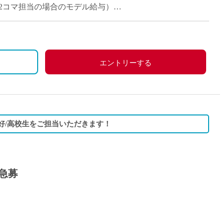
派遣
（週1～2コマ担当の場合のモデル給与）
紹介予
士
未経験
新卒
フ
第二新
エントリーする
Iター
社会人
子育て
ミドル
好/高校生をご担当いただきます！
扶養内
残業少
1日4
急募
フ
週1日
週2日
Wワー
夕方の