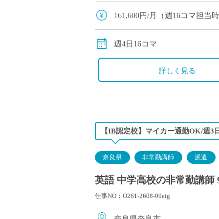
コマご担当いただきます ・こ
161,600円/月（週16コマ
交通費：別途全額支給
週4日16コマ
詳しく見る
【IB認定校】マイカー通勤OK/週
奈良県
非常勤講師
派遣
英語 中学高校の非常勤講師 
仕事NO：O261-2608-09eig
奈良県奈良市