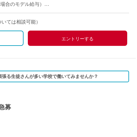
派遣
担当の場合のモデル給与）
紹介予
士
未経験
については相談可能）
新卒
フ
第二新
エントリーする
Iター
社会人
子育て
ミドル
頑張る生徒さんが多い学校で働いてみませんか？
扶養内
残業少
1日4
急募
フ
週1日
週2日
Wワー
夕方の