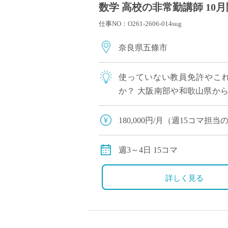
数学 高校の非常勤講師 10
仕事NO：O261-2606-014sug
奈良県五條市
使っていない教員免許やこ
か？ 大阪南部や和歌山県か
を募集しています。 勤務は週1
180,000円/月（週15コマ
交通費別途全額支給（車通勤
15コマ以上のご担当の場合
週3～4日 15コマ
す。
詳しく見る