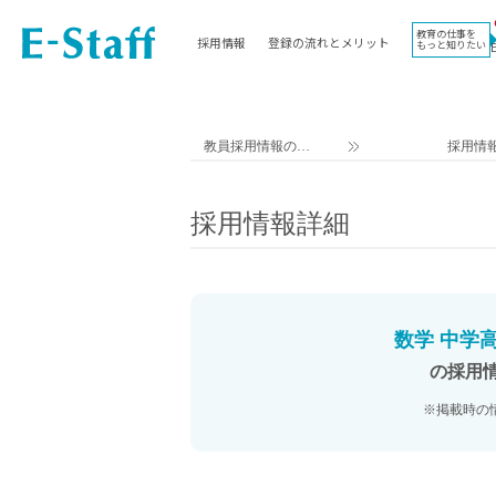
教育の仕事を
採用情報
登録の流れとメリット
もっと知りたい
EWORK TOP
コラム
地域
教科
関東
英語教員
教員採用情報のイ
採用情
東海
社会教員
ー・スタッフ TOP
近畿
理科教員
採用情報詳細
九州
数学教員
北海道
国語教員
沖縄県
その他教科教員
東北
学校事務
数学 中学高
信越
情報教員
の採用
中国
家庭科教員
※掲載時の
四国
技術教員
北陸
養護教諭
講師（免許不問）