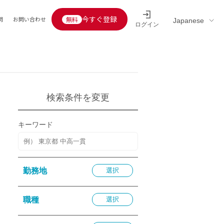
今すぐ登録
問
お問い合わせ
ログイン
Educators’ interview
採用情報一覧
区分
連企業
らの転職者活躍中
定給30万円以上
検索条件を変更
託
用情報
キーワード
定給25万円以上
定給20万円以上
10分以内
勤務地
選択
5分以内
を活かす
職種
選択
活かす
み