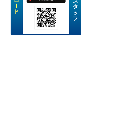
定派遣
OK
卒
ン・Uターン応援
経験を活かせる
ママ活躍中
・シニア活躍中
勤務可
時間以内
ク・副業
み