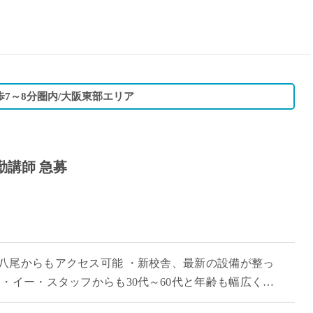
15時
土日祝
初めて
学生O
週6日
歩7～8分圏内/大阪東部エリア
週5日
週4日
週3日
勤講師 急募
3学期
1学期
新年度
2学期
即日★
八尾からもアクセス可能 ・新校舎、最新の設備が整っ
学校名
・イー・スタッフからも30代～60代と年齢も幅広く活
紹介
 ・探求型学習やSDGsへの取り組 […]