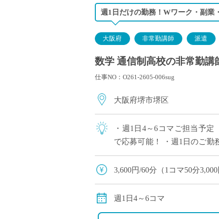
週1日だけの勤務！Wワーク・副業
大阪府
非常勤講師
派遣
数学 通信制高校の非常勤講
仕事NO：O261-2605-006sug
大阪府堺市堺区
・週1日4～6コマご担当予定
で応募可能！ ・週1日のご
求人です ・駅から徒歩1分の
3,600円/60分（1コマ50分3,00
別途交通費全額支給
週1日4～6コマ