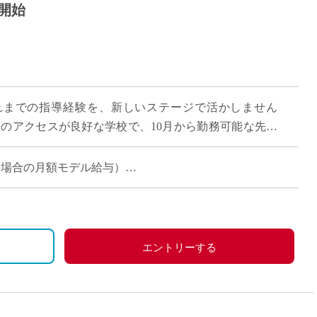
月開始
れまでの指導経験を、新しいステージで活かしません
らのアクセスが良好な学校で、10月から勤務可能な先生
5コマの担当で、月収約18万円。プライベ […]
担当の場合の月額モデル給与）
の場合、社内規定に基づいてお支払い）
、社会保険（健康保険・厚生年金・雇用保険）加入になりま
エントリーする