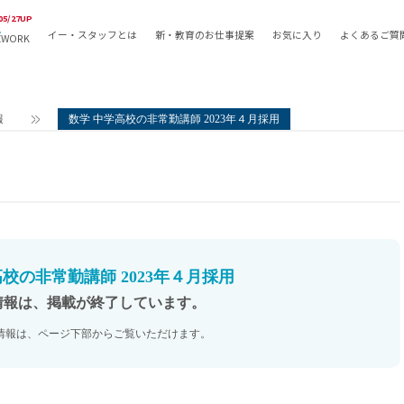
05/27UP
イー・スタッフとは
新・教育のお仕事提案
お気に入り
よくあるご質
EWORK
教員の採用
採用形態
採用
専任教諭
教育関
報
数学 中学高校の非常勤講師 2023年４月採用
常勤講師
教員か
非常勤講師
月額固
常勤職員
業務委
非常勤職員
自社採
アルバイト・パート
月額固
その他
月額固
校の非常勤講師 2023年４月採用
正社員
駅徒歩
情報は、掲載が終了しています。
契約社員
駅徒歩
情報は、ページ下部からご覧いただけます。
英語力
資格を
AMの