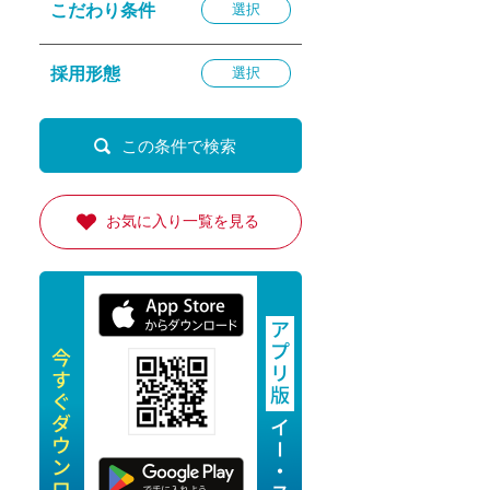
こだわり条件
選択
退勤
休
採用形態
選択
の転職応援
K
お気に入り一覧を見る
★採用
★採用
4月★採用
★採用
急募採用
公開求人