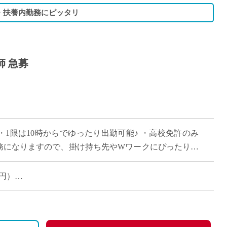
・扶養内勤務にピッタリ
師 急募
 ・1限は10時からでゆったり出勤可能♪ ・高校免許のみ
勤務になりますので、掛け持ち先やWワークにぴったりな
学校で、ピカピカな校舎で働きま […]
0円）