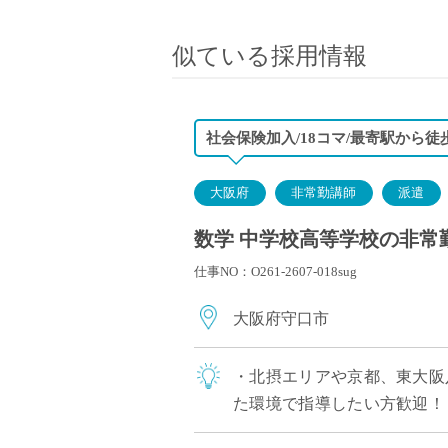
小学校教員
保健体育教員
似ている採用情報
音楽教員
美術教員
ICT支援員
社会保険加入/18コマ/最寄駅から徒
実習助手
司書
大阪府
非常勤講師
派遣
カウンセラー
数学 中学校高等学校の非常
部活動指導員
仕事NO：O261-2607-018sug
学童スタッフ
その他職種
大阪府守口市
学習支援
チューター
・北摂エリアや京都、東大阪
個別指導
た環境で指導したい方歓迎！ 
ALT/AET
躍中 ・高校免許のみで応募可能