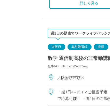
詳しく見る
週1日の勤務でワークライフバランス
大阪府
非常勤講師
派遣
数学 通信制高校の非常勤講師
仕事NO：O261-2605-007sug
大阪府堺市堺区
・週1日4～6コマご担当予定
で応募可能！ ・週1日のご
求人です ・駅から徒歩1分の