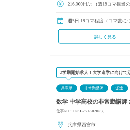
塾・予備校講師
216,000円/月（週18コマ
オンライン講師
交通費別途全額支給
幼稚園教諭・保育
週5日 18コマ程度（コマ数
日本語教師
添削・校正スタッ
詳しく見る
学校支援員
広報・宣伝
一般事務
経理・会計事務
2学期開始求人！大学進学に向けて
総務・人事事務
管理・運営
兵庫県
非常勤講師
派遣
営業職
数学 中学高校の非常勤講師 
こども支援スタッ
仕事NO：O261-2607-020sug
兵庫県西宮市