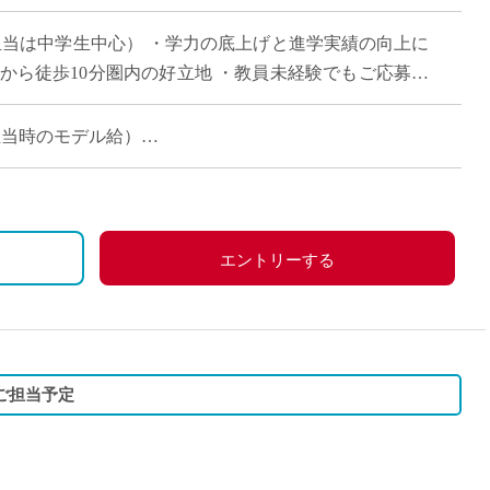
直雇用
担当は中学生中心） ・学力の底上げと進学実績の向上に
免許不
から徒歩10分圏内の好立地 ・教員未経験でもご応募可
る方はエントリーください。
コマ担当時のモデル給）
エントリーする
ご担当予定