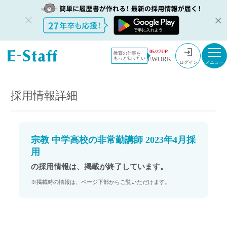
教員採用情
採用情報
05/27UP
教育の仕事を
EWORK
もっと知りたい
報のイー・
宗教 中学高校の非常勤講師 2023年4月採用
ログイン
スタッフ
TOP
採用情報詳細
宗教 中学高校の非常勤講師 2023年4月採
用
の採用情報は、掲載が終了しています。
※掲載時の情報は、ページ下部からご覧いただけます。