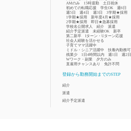
AMのみ
15時退勤
土日祝休
初めての転職応援
学生OK
週6日
週5日
週4日
週3日
3学期★採用
1学期★採用
新年度4月★採用
2学期★採用
即日★急募採用
学校名公開求人
紹介
派遣
紹介予定派遣
未経験OK
新卒
第二新卒
Iターン・Uターン応援
社会人経験を活かせる
子育てママ活躍中
ミドル・シニア活躍中
扶養内勤務可
残業少
1日4時間以内
週1日
週2
Wワーク・副業
夕方のみ
直雇用チャンスあり
免許不問
登録から勤務開始までのSTEP
紹介
派遣
紹介予定派遣