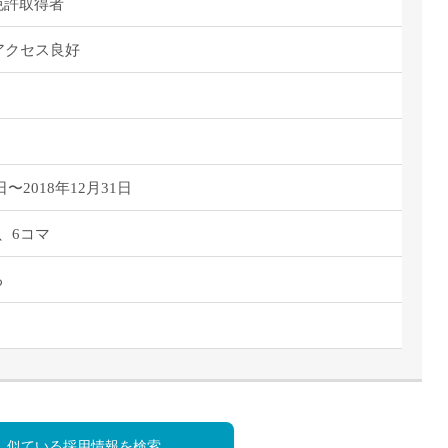
派遣
免許取得者
紹介予
アクセス良好
士
未経験
新卒
フ
第二新
Iター
社会人
日〜2018年12月31日
子育て
、6コマ
ミドル
扶養内
る
残業少
1日4
フ
週1日
週2日
Wワー
夕方の
似ている採用情報を検索