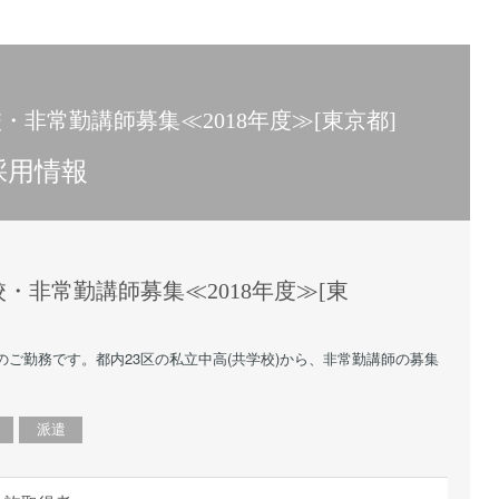
15時
土日祝
初めて
学生O
非常勤講師募集≪2018年度≫[東京都]
週6日
採用情報
週5日
週4日
週3日
3学期
・非常勤講師募集≪2018年度≫[東
1学期
新年度
のご勤務です。都内23区の私立中高(共学校)から、非常勤講師の募集
2学期
即日★
派遣
学校名
紹介