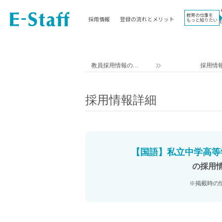
教育の仕事を
採用情報
登録の流れとメリット
もっと知りたい
EWORK TOP
コラム
地域
教科
関東
英語教員
教員採用情報のイ
採用情
東海
社会教員
ー・スタッフ TOP
近畿
理科教員
採用情報詳細
九州
数学教員
北海道
国語教員
沖縄県
その他教科教員
東北
学校事務
【国語】私立中学高等学
信越
情報教員
の採用
中国
家庭科教員
※掲載時の
四国
技術教員
北陸
養護教諭
講師（免許不問）