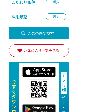
こだわり条件
選択
退勤
休
採用形態
選択
の転職応援
K
お気に入り一覧を見る
★採用
★採用
4月★採用
★採用
急募採用
公開求人