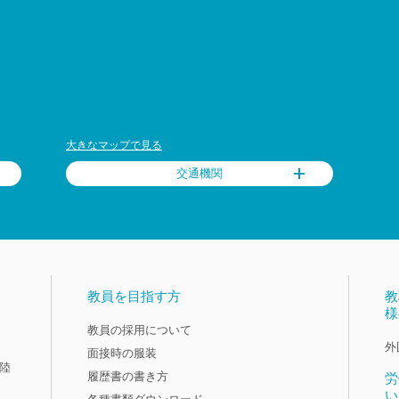
大きなマップで見る
交通機関
教員を目指す方
教
様
教員の採用について
外
面接時の服装
陸
履歴書の書き方
労
い