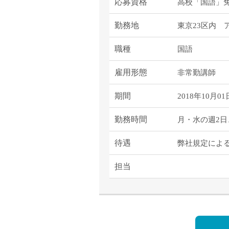
塾・予備校講師
応募資格
高校「国語」
オンライン講師
勤務地
東京23区内 
幼稚園教諭・保育
日本語教師
職種
国語
添削・校正スタッ
雇用形態
非常勤講師
学校支援員
広報・宣伝
期間
2018年10月01
一般事務
勤務時間
経理・会計事務
月・水の週2日
総務・人事事務
待遇
弊社規定によ
管理・運営
営業職
担当
こども支援スタッ