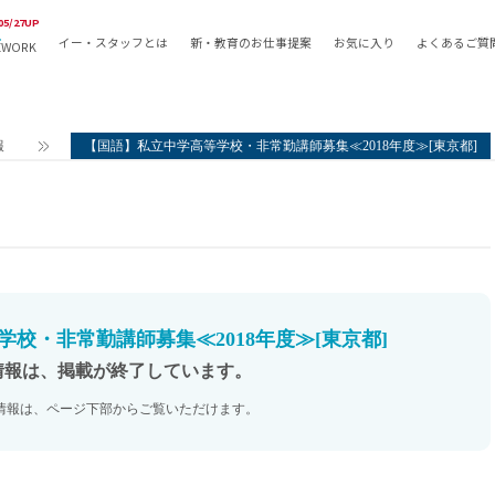
05/27UP
イー・スタッフとは
新・教育のお仕事提案
お気に入り
よくあるご質
EWORK
教員の採用
採用形態
採用
専任教諭
教育関
報
【国語】私立中学高等学校・非常勤講師募集≪2018年度≫[東京都]
常勤講師
教員か
非常勤講師
月額固
常勤職員
業務委
非常勤職員
自社採
アルバイト・パート
月額固
その他
月額固
校・非常勤講師募集≪2018年度≫[東京都]
正社員
駅徒歩
情報は、掲載が終了しています。
契約社員
駅徒歩
情報は、ページ下部からご覧いただけます。
英語力
資格を
AMの