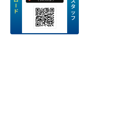
定派遣
OK
卒
ン・Uターン応援
経験を活かせる
ママ活躍中
・シニア活躍中
勤務可
時間以内
ク・副業
み