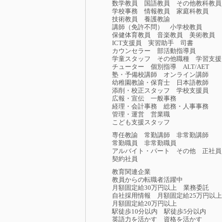
数学教員
国語教員
その他教科教員
学校事務
情報教員
家庭科教員
技術教員
養護教諭
講師（免許不問）
小学校教員
保健体育教員
音楽教員
美術教員
ICT支援員
実習助手
司書
カウンセラー
部活動指導員
学童スタッフ
その他職種
学習支援
チューター
個別指導
ALT/AET
塾・予備校講師
オンライン講師
幼稚園教諭・保育士
日本語教師
添削・校正スタッフ
学校支援員
広報・宣伝
一般事務
経理・会計事務
総務・人事事務
管理・運営
営業職
こども支援スタッフ
専任教諭
常勤講師
非常勤講師
常勤職員
非常勤職員
アルバイト・パート
その他
正社員
契約社員
教育関連企業
教員からの転職者活躍中
月額固定給30万円以上
業務委託
自社採用情報
月額固定給25万円以上
月額固定給20万円以上
駅徒歩10分以内
駅徒歩5分以内
英語力を活かす
資格を活かす