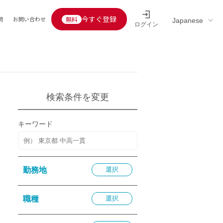
今すぐ登録
問
お問い合わせ
ログイン
Educators’ interview
採用情報一覧
区分
連企業
らの転職者活躍中
定給30万円以上
検索条件を変更
託
用情報
キーワード
定給25万円以上
定給20万円以上
10分以内
勤務地
選択
5分以内
を活かす
職種
選択
活かす
み