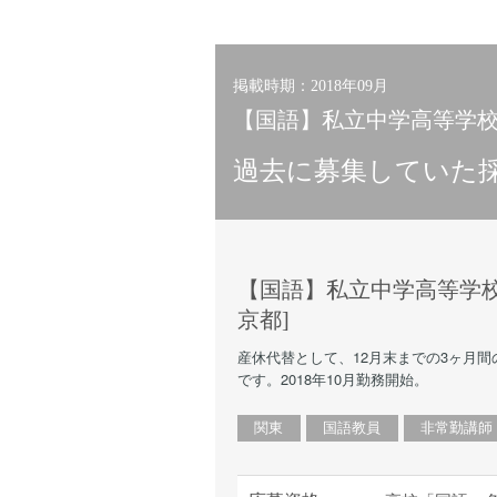
小学校教員
保健体育教員
音楽教員
掲載時期：2018年09月
美術教員
【国語】私立中学高等学校・
ICT支援員
過去に募集していた
実習助手
司書
カウンセラー
部活動指導員
【国語】私立中学高等学校
学童スタッフ
京都]
その他職種
産休代替として、12月末までの3ヶ月間
学習支援
です。2018年10月勤務開始。
チューター
関東
国語教員
非常勤講師
個別指導
ALT/AET