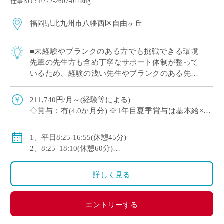
仕事NO：F272-2607-014sug
福岡県北九州市八幡西区自由ヶ丘
■未経験やブランクのある方でも挑戦できる環境
先輩の先生方も含め丁寧なサポート体制が整って
いるため、経験の浅い先生やブランクのある先生
でも安心してご勤務可能です！ ICT活用により業
務の効率化も目指しており、システムの使 […]
211,740円/月～(経験等による)
◇賞与：有(4.0か月分) ※1年目夏季賞与は基本給×2.0
か月÷3
◇手当：通勤手当、住宅手当、扶養手当 、調整手当、
1、平日8:25-16:55(休憩45分)
担任手当、部活動手当
2、8:25ｰ18:10(休憩60分)
◇モデル年収
3、8:25ｰ14:55(休憩45分)
・1年目：約350万
1～3の交替勤務制
詳しく見る
・3年目：約440万
土曜日8:25-12:55(休憩なし)
・10年目：約520万
年間変形労働時間制
◇休日：第2・第4土曜日、日・祝日、その他学校スケ
エントリーする
ジュールによる