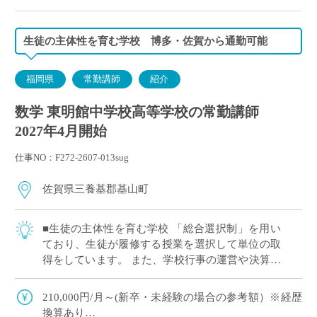
生徒の主体性を育む学校 博多・佐賀から通勤可能
福岡県
常勤講師
紹介
数学 東明館中学校高等学校の常勤講師
2027年4月開始
仕事NO：F272-2607-013sug
佐賀県三養基郡基山町
■生徒の主体性を育む学校 「総合選択制」を用い
ており、生徒が履修する授業を選択して単位の取
得をしています。 また、学校行事の運営や決算な
ども生徒が主体となり行います。 主体的な生徒の
サポートをしていただき、生徒一人ひとり […]
210,000円/月～(新卒・未経験の場合の参考額）※経歴
換算あり