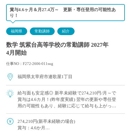
賞与4.6ヶ月＆月27.4万～ 更新・専任登用の可能性あ
り！
福岡県
常勤講師
紹介
数学 筑紫台高等学校の常勤講師 2027年
4月開始
仕事NO：F272-2606-011sug
福岡県太宰府市連歌屋1丁目
給与面も安定感◎ 新卒未経験で274,210円/月～で
賞与は4.6カ月！(昨年度実績) 翌年の更新や専任登
用の可能性もあり、経験に応じて給与も上がって
いくので安心してご勤務可能です！ 幅広いコース
があり、国立大学などを […]
274,210円(新卒未経験の場合)
賞与：4.6か月