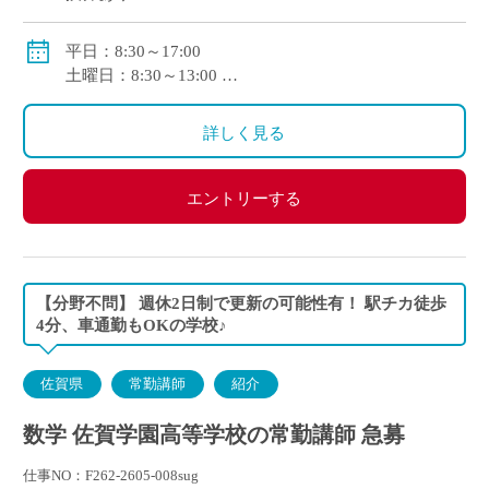
賞与：年2回
手当：
平日：8:30～17:00
交通費全額支給
土曜日：8:30～13:00
※基本的に土曜日の授業はありません。
土曜日はイベント・課外授業を除き原則、出勤の必
詳しく見る
要はありません。
エントリーする
【分野不問】 週休2日制で更新の可能性有！ 駅チカ徒歩
4分、車通勤もOKの学校♪
佐賀県
常勤講師
紹介
数学 佐賀学園高等学校の常勤講師 急募
仕事NO：F262-2605-008sug