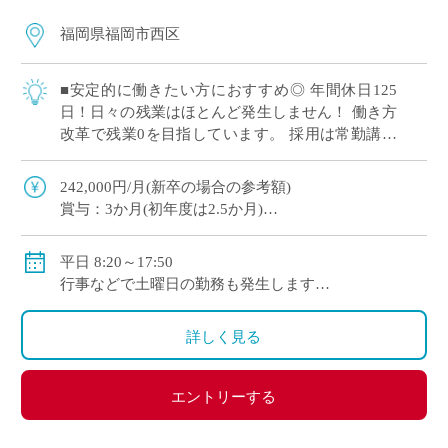
福岡県福岡市西区
■安定的に働きたい方におすすめ◎ 年間休日125
日！日々の残業はほとんど発生しません！ 働き方
改革で残業0を目指しています。 採用は常勤講師
(1年の有期契約)ですが、更新や専任登用の可能性
はあります！ 仕事もプライベート […]
242,000円/月(新卒の場合の参考額)
賞与：3か月(初年度は2.5か月)
交通費：30,000円/月(上限)
平日 8:20～17:50
行事などで土曜日の勤務も発生します
年間休日125日
※年間変形労働時間制
詳しく見る
エントリーする