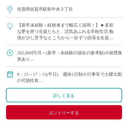
佐賀県佐賀市駅前中央２丁目
【新卒未経験～経験者まで幅広く採用！】 ■ 多彩
な夢を持つ生徒たちと、活気あふれる学校生活 勉
強が少し苦手なところから一歩ずつ頑張る生徒さ
んから、国公立大学への進学を目指して日々机に
向かう生徒さんまで、多様な生徒さんが通 […]
202,000円/月～(新卒・未経験の場合の参考額)※経歴換
算あり
◇手当：交通費全額支給(自動車通勤の場合：最大
31,700円)
8：15～17：15(平日) 週休2日制※行事等で土曜出勤
時間外労働手当、調整手当、住宅手当、扶養手当、特
の可能性有
別扶養手当、主任手当、管理職手当
8：15～12：15(土曜日)
◇賞与：3.2か月
1コマ45分
詳しく見る
◇モデル月収
30歳の方：311,000円/月(諸手当含む)
エントリーする
40歳の方：381,000円/月(諸手当含む)