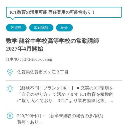
ICT教育の活用可能 専任登用の可能性あり！
佐賀県
常勤講師
紹介
数学 龍谷中学校高等学校の常勤講師
2027年4月開始
仕事NO：F272-2605-009sug
佐賀県佐賀市水ヶ江３丁目
【経験不問！ブランクOK！】 ■ 充実のICT環境を
「自分のやり方」で活かせます ICT教育を積極的
に取り入れており、ICTにより業務効率化等、先
生方の授業やテストの負担を減らす取り組みをし
ています。 「最新の設備を使い […]
220,700円/月～（新卒未経験の場合の参考額)
賞与：あり