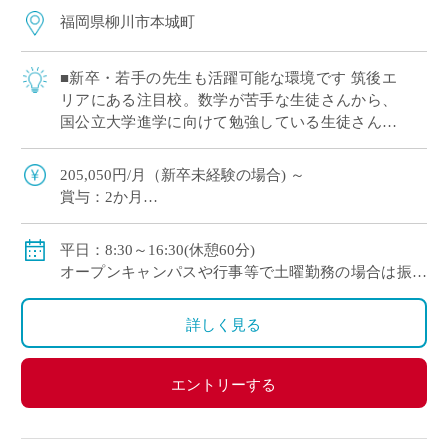
福岡県柳川市本城町
■新卒・若手の先生も活躍可能な環境です 筑後エ
リアにある注目校。数学が苦手な生徒さんから、
国公立大学進学に向けて勉強している生徒さんま
で様々な生徒さんが勉強する学校です。コースク
ラスによって、幅広い指導力がもとめられ、教
205,050円/月（新卒未経験の場合) ～
[…]
賞与：2か月
保険：私学共済 社会保険、労災保険、雇用保険
手当：扶養手当
平日：8:30～16:30(休憩60分)
オープンキャンパスや行事等で土曜勤務の場合は振替
◇モデル月収(調整金含む）
休日
35歳：約330,000円
詳しく見る
45歳：約430,000円
55歳：約530,000円
エントリーする