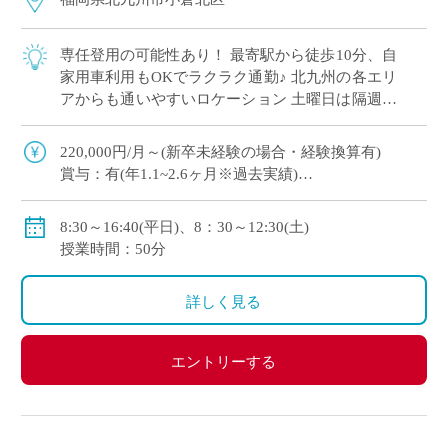
専任登用の可能性あり！ 最寄駅から徒歩10分、自
家用車利用もOKでラクラク通勤♪ 北九州の各エリ
アからも通いやすいロケーション 土曜日は隔週勤
務ですが授業無しのため自宅研修をされる先生も
多数！ 長期休暇もしっかりとれて自 […]
220,000円/月～(新卒未経験の場合・経験換算有)
賞与：有(年1.1~2.6ヶ月※過去実績)
手当：扶養・住居・通勤・部活・課外等
8:30～16:40(平日)、8：30～12:30(土)
授業時間：50分
◇モデル月給
30歳：288,700円/月
詳しく見る
40歳：396,600円/月
50歳：491,000円/月
エントリーする