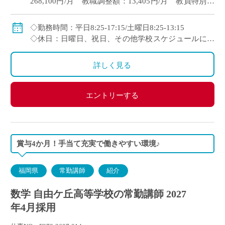
268,100円/月 教職調整額：13,405円/月 教員特別手
当：3,800円/月
・35歳時モデル給
◇勤務時間：平日8:25-17:15/土曜日8:25-13:15
349,200円/月 教職調整額：17,460円/月 教員特別手
◇休日：日曜日、祝日、その他学校スケジュールによ
当：6,500円/月
る
詳しく見る
◇賞与：4か月分(令和7年度実績)
◇手当：通勤、扶養、住居
エントリーする
定年：63歳(65歳まで再雇用あり)
賞与4か月！手当て充実で働きやすい環境♪
福岡県
常勤講師
紹介
数学 自由ケ丘高等学校の常勤講師 2027
年4月採用