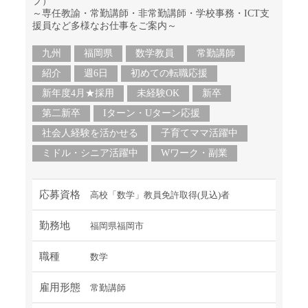
プ）
～専任教諭・常勤講師・非常勤講師・学校事務・ICT支
援員など多様なお仕事をご案内～
九州
福岡県
数学教員
常勤講師
紹介
週6日
初めての転職応援
新年度4月★採用
未経験OK
新卒
第二新卒
Iターン・Uターン応援
社会人経験を活かせる
子育てママ活躍中
ミドル・シニア活躍中
Wワーク・副業
応募資格
高校「数学」教員免許取得(見込)者
勤務地
福岡県福岡市
職種
数学
雇用形態
常勤講師