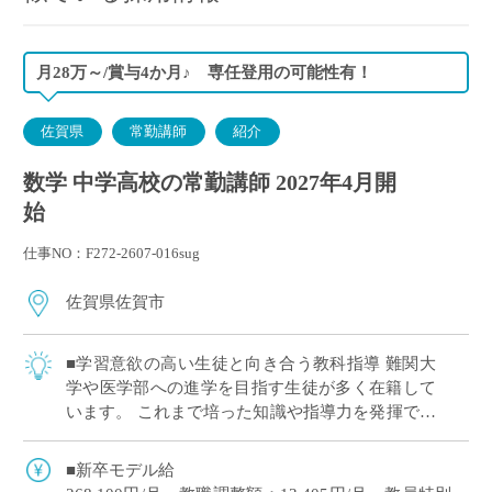
月28万～/賞与4か月♪ 専任登用の可能性有！
佐賀県
常勤講師
紹介
数学 中学高校の常勤講師 2027年4月開
始
仕事NO：F272-2607-016sug
佐賀県佐賀市
■学習意欲の高い生徒と向き合う教科指導 難関大
学や医学部への進学を目指す生徒が多く在籍して
います。 これまで培った知識や指導力を発揮でき
る環境です！ ■新卒：約280,000円/月、賞与4か月
と好待遇 新卒で約280,0 […]
■新卒モデル給