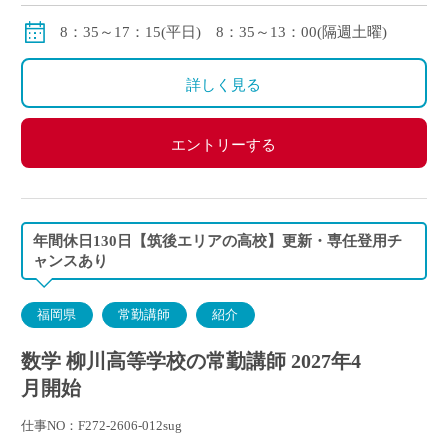
手当：調整、通勤、住宅、扶養
保険：私学共済 社会保険、労災保険、雇用保険、退
8：35～17：15(平日) 8：35～13：00(隔週土曜)
職金制度あり
休暇：介護、看護、子育て等に関する休暇制度
詳しく見る
◇モデル年収
新卒入社の場合：約3,700,000円/年
エントリーする
30歳の場合：約4,700,000円/年
40歳の場合：約5,500,000円/年
年間休日130日【筑後エリアの高校】更新・専任登用チ
ャンスあり
福岡県
常勤講師
紹介
数学 柳川高等学校の常勤講師 2027年4
月開始
仕事NO：F272-2606-012sug