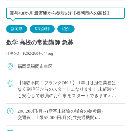
賞与4.8か月 最寄駅から徒歩5分【福岡市内の高校】
福岡県
常勤講師
紹介
数学 高校の常勤講師 急募
仕事NO：F262-2604-044sug
福岡県福岡市東区
【経験不問！ブランクOK！】 1年目は担任業務は
なく副担任からのスタートになります！ 未経験で
も安心して教員のお仕事をスタートできます♪ 専
任登用の可能性あり！ 天神・博多からも好アクセ
ス、最寄り駅から徒歩5分でラクラク […]
200,200円/月～(新卒未経験の場合の参考額)
交通費：上限55,000円/月(公共交通機関)
賞与：4.8か月(初年度は3.85か月)
手当：職務調整手当、住宅手当等