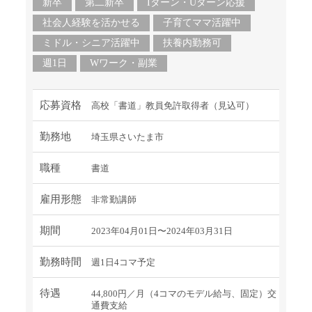
新卒
第二新卒
Iターン・Uターン応援
社会人経験を活かせる
子育てママ活躍中
ミドル・シニア活躍中
扶養内勤務可
週1日
Wワーク・副業
応募資格
高校「書道」教員免許取得者（見込可）
勤務地
埼玉県さいたま市
職種
書道
雇用形態
非常勤講師
期間
2023年04月01日〜2024年03月31日
勤務時間
週1日4コマ予定
待遇
44,800円／月（4コマのモデル給与、固定）交
通費支給