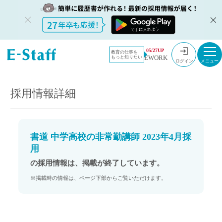
教員採用情
採用情報
05/27UP
教育の仕事を
EWORK
もっと知りたい
報のイー・
書道 中学高校の非常勤講師 2023年4月採用
ログイン
スタッフ
TOP
採用情報詳細
書道 中学高校の非常勤講師 2023年4月採
用
の採用情報は、掲載が終了しています。
※掲載時の情報は、ページ下部からご覧いただけます。