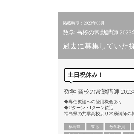
小学校教員
保健体育教員
音楽教員
掲載時期：2023年03月
美術教員
数学 高校の常勤講師 202
ICT支援員
過去に募集していた
実習助手
司書
カウンセラー
土日祝休み！
部活動指導員
学童スタッフ
数学 高校の常勤講師 202
その他職種
学習支援
◆専任教諭への登用機会あり
◆Uターン・Iターン歓迎
チューター
福島県の共学高校より常勤講師の
個別指導
ALT/AET
福島県
東北
数学教員