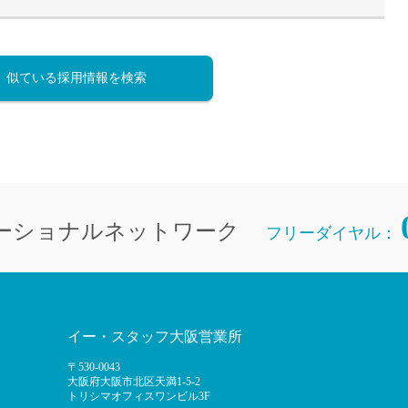
直雇用
免許不
似ている採用情報を検索
ーショナルネットワーク
フリーダイヤル：
イー・スタッフ大阪営業所
〒530-0043
大阪府大阪市北区天満1-5-2
トリシマオフィスワンビル3F