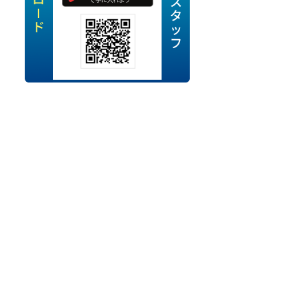
定派遣
OK
卒
ン・Uターン応援
経験を活かせる
ママ活躍中
・シニア活躍中
勤務可
時間以内
ク・副業
み