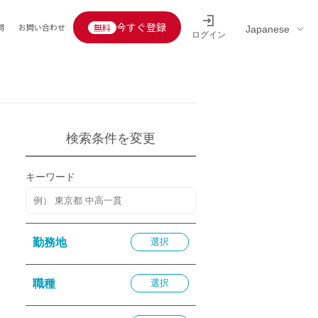
今すぐ登録
問
お問い合わせ
ログイン
Educators’ interview
採用情報一覧
区分
連企業
らの転職者活躍中
定給30万円以上
検索条件を変更
託
用情報
キーワード
定給25万円以上
定給20万円以上
10分以内
勤務地
選択
5分以内
を活かす
職種
選択
活かす
み