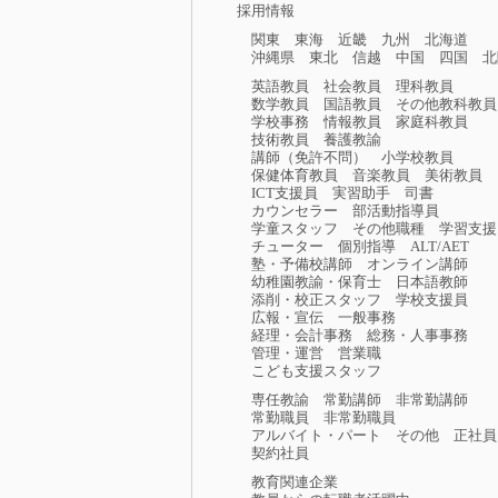
採用情報
関東
東海
近畿
九州
北海道
沖縄県
東北
信越
中国
四国
北
英語教員
社会教員
理科教員
数学教員
国語教員
その他教科教員
学校事務
情報教員
家庭科教員
技術教員
養護教諭
講師（免許不問）
小学校教員
保健体育教員
音楽教員
美術教員
ICT支援員
実習助手
司書
カウンセラー
部活動指導員
学童スタッフ
その他職種
学習支援
チューター
個別指導
ALT/AET
塾・予備校講師
オンライン講師
幼稚園教諭・保育士
日本語教師
添削・校正スタッフ
学校支援員
広報・宣伝
一般事務
経理・会計事務
総務・人事事務
管理・運営
営業職
こども支援スタッフ
専任教諭
常勤講師
非常勤講師
常勤職員
非常勤職員
アルバイト・パート
その他
正社員
契約社員
教育関連企業