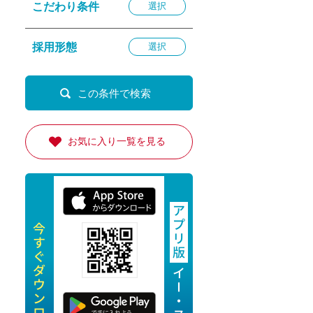
こだわり条件
選択
退勤
休
採用形態
選択
の転職応援
K
お気に入り一覧を見る
★採用
★採用
4月★採用
★採用
急募採用
公開求人