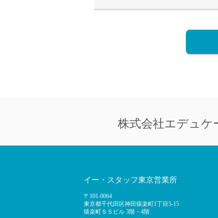
株式会社
エデュケ
イー・スタッフ東京営業所
〒101-0064
東京都千代田区神田猿楽町1丁目5-15
猿楽町ＳＳビル 3階・4階