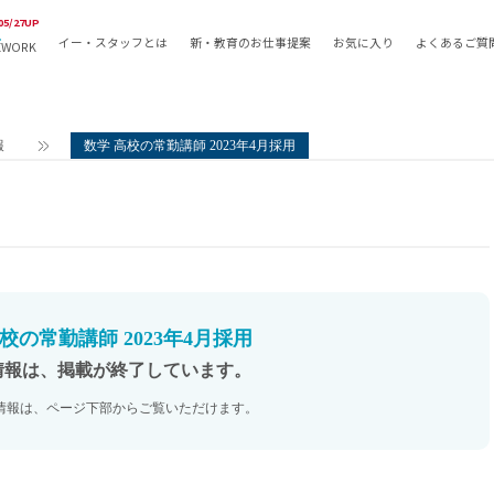
05/27UP
イー・スタッフとは
新・教育のお仕事提案
お気に入り
よくあるご質
EWORK
教員の採用
採用形態
採用
専任教諭
教育関
報
数学 高校の常勤講師 2023年4月採用
常勤講師
教員か
非常勤講師
月額固
常勤職員
業務委
非常勤職員
自社採
アルバイト・パート
月額固
その他
月額固
校の常勤講師 2023年4月採用
正社員
駅徒歩
情報は、掲載が終了しています。
契約社員
駅徒歩
情報は、ページ下部からご覧いただけます。
英語力
資格を
AMの