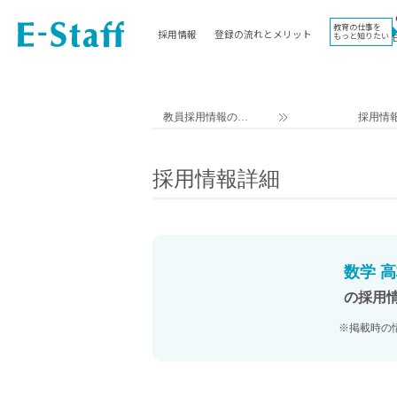
教育の仕事を
採用情報
登録の流れとメリット
もっと知りたい
EWORK TOP
コラム
地域
教科
関東
英語教員
教員採用情報のイ
採用情
東海
社会教員
ー・スタッフ TOP
近畿
理科教員
採用情報詳細
九州
数学教員
北海道
国語教員
沖縄県
その他教科教員
東北
学校事務
数学 高
信越
情報教員
の採用
中国
家庭科教員
※掲載時の
四国
技術教員
北陸
養護教諭
講師（免許不問）