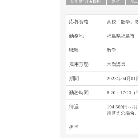
塾・予備校講師
新年度4月★採用
新卒
第
オンライン講師
幼稚園教諭・保育
応募資格
高校「数学」
日本語教師
勤務地
福島県福島市
添削・校正スタッ
学校支援員
職種
数学
広報・宣伝
一般事務
雇用形態
常勤講師
経理・会計事務
期間
2023年04月01
総務・人事事務
管理・運営
勤務時間
8:20～17:2
営業職
待遇
194,600
こども支援スタッ
用替えの場合
担当