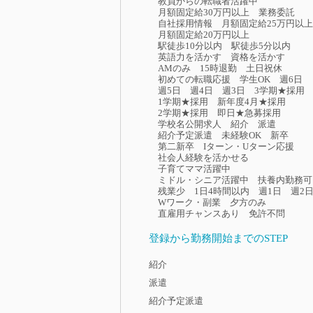
教員からの転職者活躍中
月額固定給30万円以上
業務委託
自社採用情報
月額固定給25万円以上
月額固定給20万円以上
駅徒歩10分以内
駅徒歩5分以内
英語力を活かす
資格を活かす
AMのみ
15時退勤
土日祝休
初めての転職応援
学生OK
週6日
週5日
週4日
週3日
3学期★採用
1学期★採用
新年度4月★採用
2学期★採用
即日★急募採用
学校名公開求人
紹介
派遣
紹介予定派遣
未経験OK
新卒
第二新卒
Iターン・Uターン応援
社会人経験を活かせる
子育てママ活躍中
ミドル・シニア活躍中
扶養内勤務可
残業少
1日4時間以内
週1日
週2
Wワーク・副業
夕方のみ
直雇用チャンスあり
免許不問
登録から勤務開始までのSTEP
紹介
派遣
紹介予定派遣