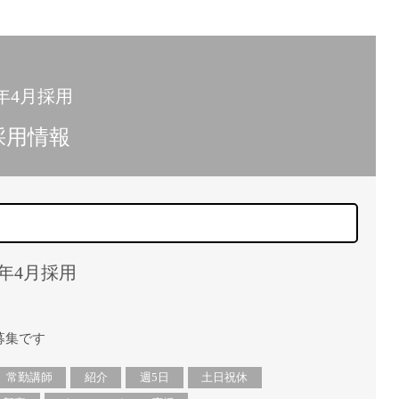
15時
土日祝
初めて
学生O
3年4月採用
週6日
採用情報
週5日
週4日
週3日
3学期
1学期
3年4月採用
新年度
2学期
即日★
募集です
学校名
紹介
常勤講師
紹介
週5日
土日祝休