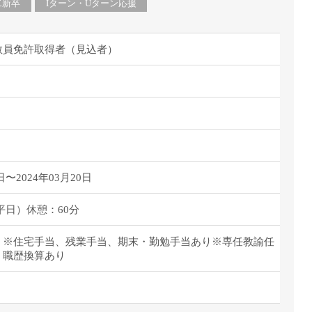
派遣
二新卒
Iターン・Uターン応援
紹介予
士
未経験
教員免許取得者（見込者）
新卒
フ
第二新
Iター
社会人
子育て
ミドル
日〜2024年03月20日
扶養内
残業少
0（平日）休憩：60分
1日4
円～/月 ※住宅手当、残業手当、期末・勤勉手当あり※専任教諭任
フ
週1日
、職歴換算あり
週2日
Wワー
夕方の