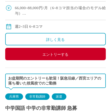
す★ ・JR福知山線沿線、最寄駅から徒歩10分の好
立地／車通勤も可能です ・イー・ス […]
66,000~88,000円/月（6~8コマ担当の場合のモデル給
与）
交通費別途全額支給
週2~3日 6~8コマ
詳しく見る
エントリーする
お盆期間のエントリーも歓迎！阪急沿線／西宮エリアの
落ち着いた校風校でのご勤務
兵庫県
非常勤講師
派遣
中学国語 中学の非常勤講師 急募