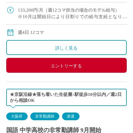
という希望もOK ・難関受験指導なし／落ち着い
た指導環境 ・新校舎も完 […]
133,200円/月（週12コマ担当の場合のモデル給与）
※10月は開始日により日割りでの給与支給となりま
す。
交通費別途交通費全額
週4日 12コマ
詳しく見る
エントリーする
★京阪沿線★落ち着いた生徒層♪駅徒歩10分以内／週2日
から相談OK
大阪府
非常勤講師
派遣
国語 中学高校の非常勤講師 9月開始