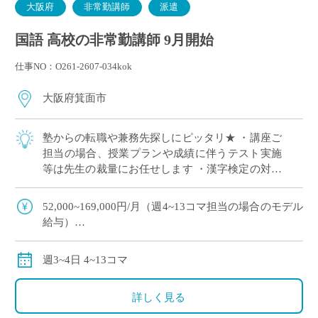
大阪府
非常勤講師
派遣
国語 高校の非常勤講師 9月開始
仕事NO：O261-2607-034kok
大阪府箕面市
塾からの転職や兼務先探しにピッタリ★ ・講座ご
担当の場合、授業プランや成績に伴うテスト実施
等は先生の裁量にお任せします ・漢字検定の対策
授業など、ご興味のある方ぜひエントリーくださ
い ・通常の国語科のご指導は、教科書レベ […]
52,000~169,000円/月（週4~13コマ担当の場合のモデル
給与）
交通費全額別途支給
週3~4日 4~13コマ
詳しく見る