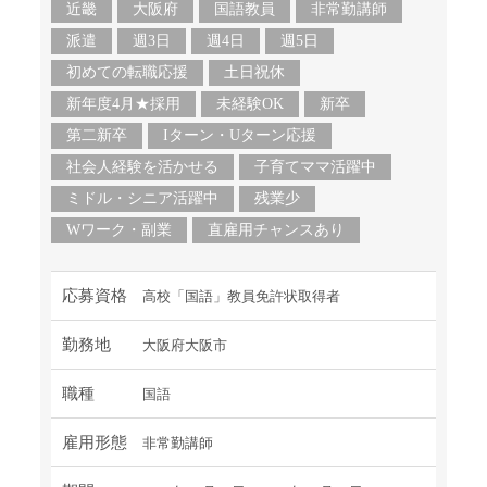
近畿
大阪府
国語教員
非常勤講師
派遣
週3日
週4日
週5日
初めての転職応援
土日祝休
新年度4月★採用
未経験OK
新卒
第二新卒
Iターン・Uターン応援
社会人経験を活かせる
子育てママ活躍中
ミドル・シニア活躍中
残業少
Wワーク・副業
直雇用チャンスあり
応募資格
高校「国語」教員免許状取得者
勤務地
大阪府大阪市
職種
国語
雇用形態
非常勤講師