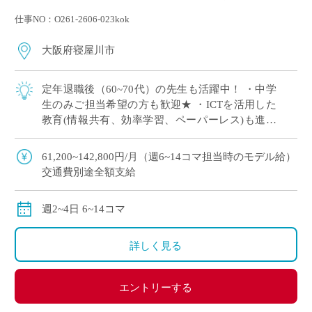
仕事NO：O261-2606-023kok
大阪府寝屋川市
定年退職後（60~70代）の先生も活躍中！ ・中学
生のみご担当希望の方も歓迎★ ・ICTを活用した
教育(情報共有、効率学習、ペーパーレス)も進ん
でいます ※活用必須ではございませんので、苦手
な先生も問題ございません ・カ […]
61,200~142,800円/月（週6~14コマ担当時のモデル給）
交通費別途全額支給
週2~4日 6~14コマ
詳しく見る
エントリーする