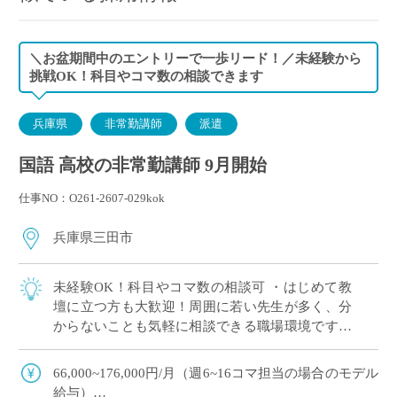
＼お盆期間中のエントリーで一歩リード！／未経験から
挑戦OK！科目やコマ数の相談できます
兵庫県
非常勤講師
派遣
国語 高校の非常勤講師 9月開始
仕事NO：O261-2607-029kok
兵庫県三田市
未経験OK！科目やコマ数の相談可 ・はじめて教
壇に立つ方も大歓迎！周囲に若い先生が多く、分
からないことも気軽に相談できる職場環境です。
・「高1のみ」「1科目だけ」といった担当の相談
も大歓迎！ご自身の得意やペースに合わせ […]
66,000~176,000円/月（週6~16コマ担当の場合のモデル
給与）