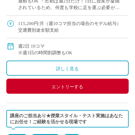
通勤もOK ・出勤は週2日だけ！1日に授業が凝縮
されているため、何度も学校に足を運ぶ必要があ
りません。 ・昔ながらのトーク＆チョーク授業ス
タイルOK、ICTを活用した授業展開O […]
115,200円/月（週10コマ担当の場合のモデル給与）
交通費別途全額支給
週2日 10コマ
※週3日の時間割調整もOK
詳しく見る
エントリーする
講座のご担当あり★授業スタイル・テスト実施はあなた
にお任せ！ご経験を活かせる現場です