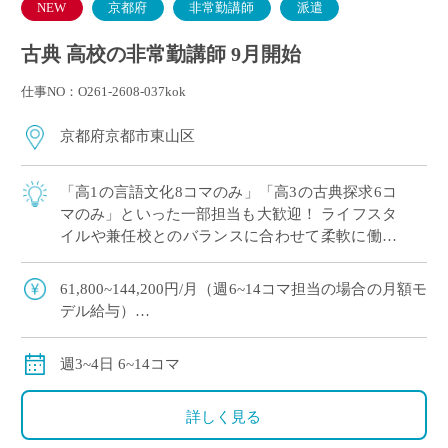
NEW
京都府
非常勤講師
派遣
古典 高校の非常勤講師 9月開始
仕事NO：O261-2608-037kok
京都府京都市東山区
「高1の言語文化8コマのみ」「高3の古典探求6コ
マのみ」といった一部担当も大歓迎！ ライフスタ
イルや兼任校とのバランスに合わせて柔軟に働け
ます。 ・月給61,800円〜144,200円（担当コマ数
に応じた支給）。 ご自 […]
61,800~144,200円/月（週6~14コマ担当の場合の月額モ
デル給与）
交通費別途全額支給
週3~4日 6~14コマ
詳しく見る