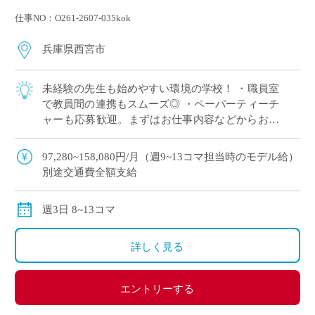
仕事NO：O261-2607-035kok
兵庫県西宮市
未経験の先生も始めやすい環境の学校！ ・職員室
で教員間の連携もスムーズ◎ ・ペーパーティーチ
ャーも応募歓迎。まずはお仕事内容などからお伝
えします ・カトリック校ならではの温かく穏やか
な校風 ・小・中・高と一貫した温かいコ […]
97,280~158,080円/月（週9~13コマ担当時のモデル給）
別途交通費全額支給
週3日 8~13コマ
詳しく見る
エントリーする