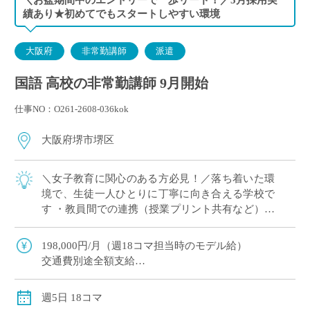
績あり★初めてでもスタートしやすい環境
大阪府
非常勤講師
派遣
国語 高校の非常勤講師 9月開始
仕事NO：O261-2608-036kok
大阪府堺市堺区
＼女子教育に関心のある方必見！／落ち着いた環
境で、生徒一人ひとりに丁寧に向き合える学校で
す ・教員間での連携（授業プリント共有など）も
充実 ・基礎学力の定着を重視。無理のない指導ス
タイルでご勤務いただけます ・美容・ファ […]
198,000円/月（週18コマ担当時のモデル給）
交通費別途全額支給
社会保険適用あり（週18コマご担当時）
週5日 18コマ