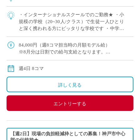
・インターナショナルスクールでのご勤務★ ・小
規模の学校（20~30人/クラス）で生徒一人ひとり
と深く携われる方にピッタリな学校です ・中学生
のみのご担当！高校のみ経験のある方も応募OK！
・イースタッフより4月開始の先 […]
84,000円（週8コマ担当時の月額モデル給）
※8月分は日割での給与支給となります。
交通費別途全額支給
週4日 8コマ
詳しく見る
エントリーする
【週2日】現場の負担軽減枠としての募集！神戸市中心
部の伝統校★