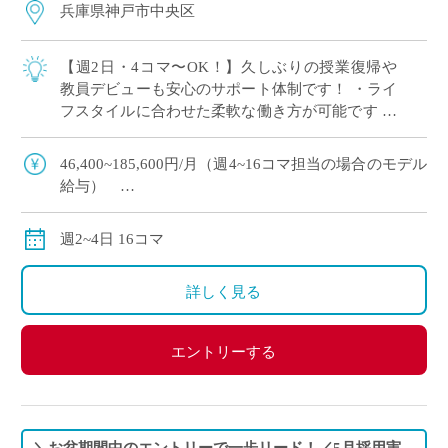
兵庫県神戸市中央区
【週2日・4コマ〜OK！】久しぶりの授業復帰や
教員デビューも安心のサポート体制です！ ・ライ
フスタイルに合わせた柔軟な働き方が可能です ・
ICT環境が整っており、最先端の指導スキルを身
につけ教員としてワンランク上を目指し […]
46,400~185,600円/月（週4~16コマ担当の場合のモデル
給与）
別途交通費全額支給
週2~4日 16コマ
詳しく見る
エントリーする
＼お盆期間中のエントリーで一歩リード！／5月採用実