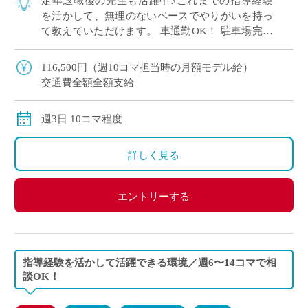
定年退職後の先生も活躍中♪これまでの指導経験
を活かして、無理のないペースでやりがいを持っ
て教えていただけます。 車通勤OK！ 駐車場完備
で毎日の通勤もラクラクです。 大学系列の多彩な
コース制！ 立命館コースやグローバル特 […]
116,500円（週10コマ担当時の月額モデル給）
交通費全額全額支給
週3日 10コマ程度
詳しく見る
エントリーする
指導経験を活かして活躍できる環境／週6〜14コマで相
談OK！