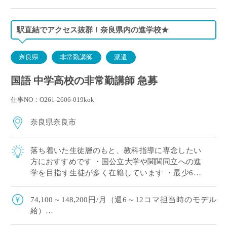
駅直結でアクセス抜群！奈良県内の進学校★
奈良県
非常勤講師
派遣
国語 中学高校の非常勤講師 急募
仕事NO：O261-2606-019kok
奈良県奈良市
落ち着いた生徒層のもと、教科指導に専念したい
方におすすめです ・国公立大学や関関同立への進
学を目指す生徒が多く在籍しています ・最少6コ
マからご担当可能！塾との兼務や扶養内勤務をご
希望の方にもおすすめです★ ・ご担当は中 […]
74,100～148,200円/月（週6～12コマ担当時のモデル
給）
※8月は日割での給与支給となります