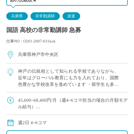
兵庫県
非常勤講師
派遣
国語 高校の非常勤講師 急募
仕事NO：O261-2607-031kok
兵庫県神戸市中央区
神戸の伝統校として知られる学校でありながら、
近年はグローバル教育にも力を入れており、国際
色豊かな学校改革を進めています ・留学生も多数
在籍しており、多様な文化や価値観に触れながら
ご勤務いただける環境です ・6月にもE-S […]
45,600~68,400円/月（週4~6コマ担当の場合の月額モデ
ル給与）
交通費別途全額支給
週2日 4~6コマ