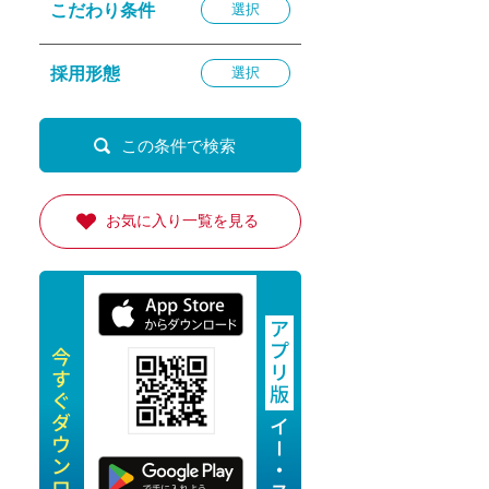
こだわり条件
選択
退勤
休
採用形態
選択
の転職応援
K
お気に入り一覧を見る
★採用
★採用
4月★採用
★採用
急募採用
公開求人