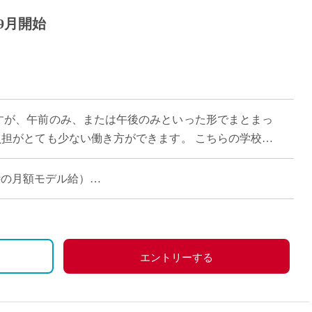
9月開始
勤務ですが、午前のみ、または午後のみといった形でまとまっ
負担がとても少ない働き方ができます。 こちらの学校は
理念に掲げ、生徒一人ひとりが自 […]
担当時の月額モデル給）
エントリーする