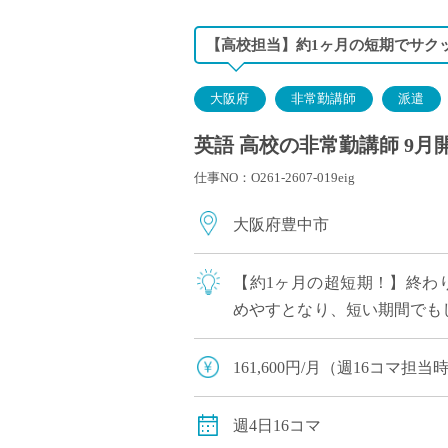
【高校担当】約1ヶ月の短期でサク
大阪府
非常勤講師
派遣
英語 高校の非常勤講師 9月
仕事NO：O261-2607-019eig
大阪府豊中市
【約1ヶ月の超短期！】終わり
めやすとなり、短い期間でもし
コマご担当いただきます ・こ
161,600円/月（週16コマ
交通費：別途全額支給
週4日16コマ