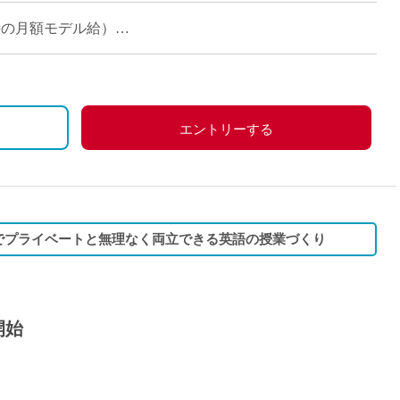
が多く、とても落ち着いた雰囲気の中で授 […]
担当時の月額モデル給）
エントリーする
日でプライベートと無理なく両立できる英語の授業づくり
開始