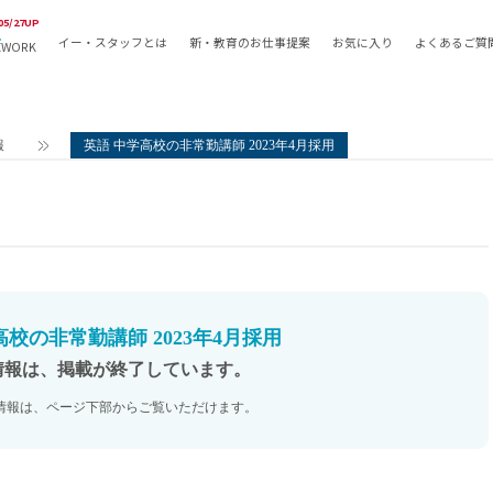
05/27UP
イー・スタッフとは
新・教育のお仕事提案
お気に入り
よくあるご質
EWORK
教員の採用
採用形態
採用
専任教諭
教育関
報
英語 中学高校の非常勤講師 2023年4月採用
常勤講師
教員か
非常勤講師
月額固
常勤職員
業務委
非常勤職員
自社採
アルバイト・パート
月額固
その他
月額固
高校の非常勤講師 2023年4月採用
正社員
駅徒歩
情報は、掲載が終了しています。
契約社員
駅徒歩
情報は、ページ下部からご覧いただけます。
英語力
資格を
AMの