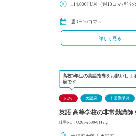
塾・予備校講師
114,000円/月（週10コマ
オンライン講師
別途交通費全額支給
幼稚園教諭・保育
週3日10コマ～
日本語教師
添削・校正スタッ
詳しく見る
学校支援員
広報・宣伝
一般事務
経理・会計事務
高校3年生の英語指導をお願いしま
総務・人事事務
境です
管理・運営
営業職
NEW
大阪府
非常勤講師
こども支援スタッ
英語 高等学校の非常勤講師 
仕事NO：O261-2608-011eig