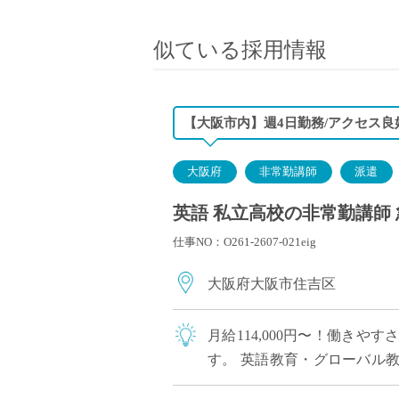
小学校教員
保健体育教員
似ている採用情報
音楽教員
美術教員
ICT支援員
【大阪市内】週4日勤務/アクセス良
実習助手
司書
大阪府
非常勤講師
派遣
カウンセラー
英語 私立高校の非常勤講師 
部活動指導員
仕事NO：O261-2607-021eig
学童スタッフ
その他職種
大阪府大阪市住吉区
学習支援
チューター
月給114,000円〜！働き
個別指導
す。 英語教育・グローバル
ALT/AET
生徒が多く、やりがいを感じな