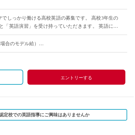
直雇用
免許不
15コマでしっかり働ける高校英語の募集です。 高校3年生の
と「英語演習」を受け持っていただきます。 英語に少
多いため、基礎からスモールス […]
担当の場合のモデル給）
エントリーする
B認定校での英語指導にご興味はありませんか