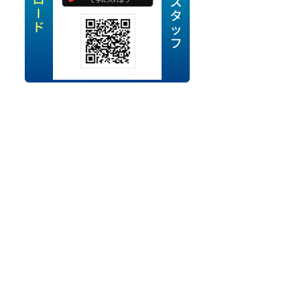
定派遣
OK
卒
ン・Uターン応援
経験を活かせる
ママ活躍中
・シニア活躍中
勤務可
時間以内
ク・副業
み