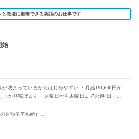
ッと教壇に復帰できる英語のお仕事です
開始
が決まっているからはじめやすい ・月給161,600円が
っかり稼げます ・月曜日から木曜日までの週4日・16
れまで長年つちかってこられた […]
担当時の月額モデル給）