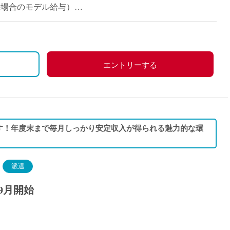
派遣
担当の場合のモデル給与）
紹介予
士
未経験
新卒
フ
第二新
エントリーする
Iター
社会人
子育て
ミドル
す！年度末まで毎月しっかり安定収入が得られる魅力的な環
扶養内
残業少
1日4
派遣
フ
週1日
9月開始
週2日
Wワー
夕方の