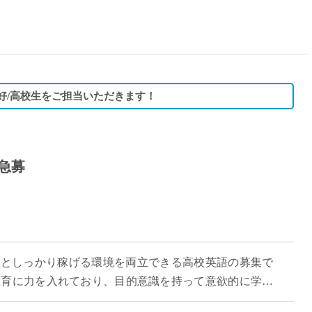
15時
土日祝
初めて
学生O
週6日
好/高校生をご担当いただきます！
週5日
週4日
週3日
急募
3学期
1学期
新年度
2学期
即日★
やすさとしっかり稼げる環境を両立できる高校英語の募集で
学校名
教育に力を入れており、目的意識を持って意欲的に学ぶ
紹介
がら授業に取り組めます。 「週3日 […]