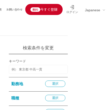
今すぐ登録
問
お問い合わせ
ログイン
Educators’ interview
採用情報一覧
区分
連企業
らの転職者活躍中
定給30万円以上
検索条件を変更
託
用情報
キーワード
定給25万円以上
定給20万円以上
10分以内
勤務地
選択
5分以内
を活かす
職種
選択
活かす
み