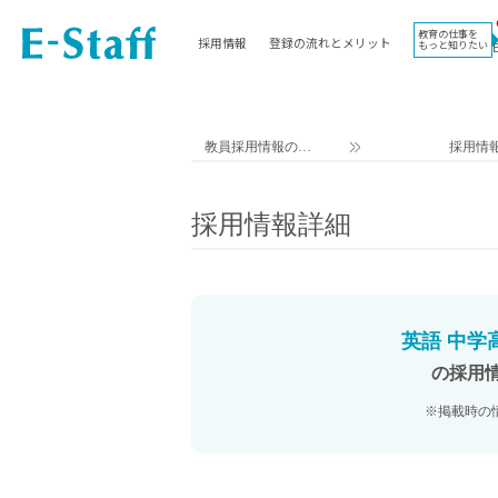
教育の仕事を
採用情報
登録の流れとメリット
もっと知りたい
EWORK TOP
コラム
地域
教科
関東
英語教員
教員採用情報のイ
採用情
東海
社会教員
ー・スタッフ TOP
近畿
理科教員
採用情報詳細
九州
数学教員
北海道
国語教員
沖縄県
その他教科教員
東北
学校事務
英語 中学
信越
情報教員
の採用
中国
家庭科教員
※掲載時の
四国
技術教員
北陸
養護教諭
講師（免許不問）