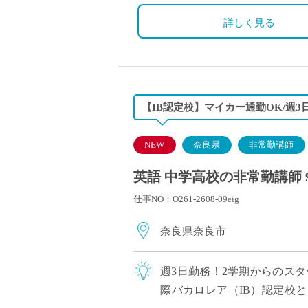
詳しく見る
【IB認定校】マイカー通勤OK/週
NEW
奈良県
非常勤講師
英語 中学高校の非常勤講師 
仕事NO：O261-2608-09eig
奈良県奈良市
週3日勤務！2学期からのス
際バカロレア（IB）認定校