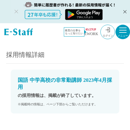
教員採用情
採用情報
05/27UP
教育の仕事を
EWORK
もっと知りたい
報のイー・
国語 中学高校の非常勤講師 2023年4月採用
ログイン
スタッフ
TOP
採用情報詳細
国語 中学高校の非常勤講師 2023年4月採
用
の採用情報は、掲載が終了しています。
※掲載時の情報は、ページ下部からご覧いただけます。