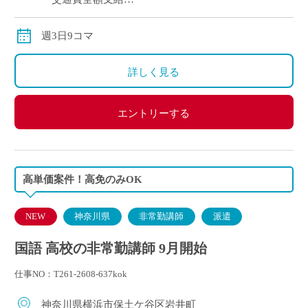
・12月、3月も、年度末まで月額固定給与でのお支払
いです
週3日9コマ
詳しく見る
エントリーする
高単価案件！高免のみOK
NEW
神奈川県
非常勤講師
派遣
国語 高校の非常勤講師 9月開始
仕事NO：T261-2608-637kok
神奈川県横浜市保土ケ谷区岩井町