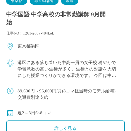
東京都
非常勤講師
派遣
中学国語 中学高校の非常勤講師 9月開
始
仕事NO：T261-2607-484kok
東京都港区
港区にある落ち着いた中高一貫の女子校 穏やかで
学習意欲の高い生徒が多く、生徒との対話を大切
にした授業づくりができる環境です。 今回は中学
3年生の国語を担当いただきます。 国語をを通し
て、生徒の「読む・考える・伝える力」を […]
89,600円～96,000円/月(8コマ担当時のモデル給与)
交通費別途支給
週2～3日6~8コマ
詳しく見る