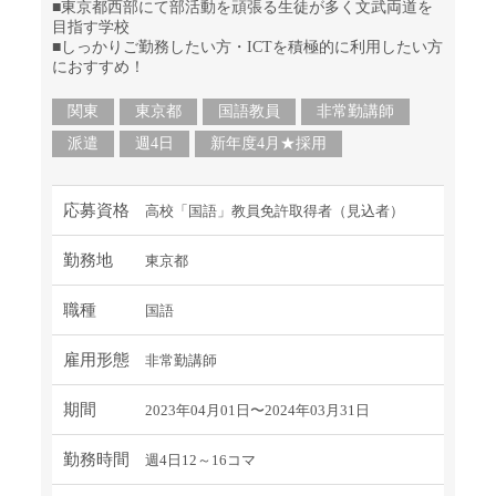
■東京都西部にて部活動を頑張る生徒が多く文武両道を
目指す学校
■しっかりご勤務したい方・ICTを積極的に利用したい方
におすすめ！
関東
東京都
国語教員
非常勤講師
派遣
週4日
新年度4月★採用
応募資格
高校「国語」教員免許取得者（見込者）
勤務地
東京都
職種
国語
雇用形態
非常勤講師
期間
2023年04月01日〜2024年03月31日
勤務時間
週4日12～16コマ