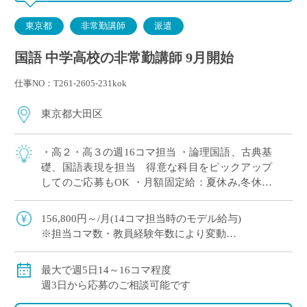
東京都
非常勤講師
派遣
国語 中学高校の非常勤講師 9月開始
仕事NO：T261-2605-231kok
東京都大田区
・高２・高３の週16コマ担当 ・論理国語、古典基
礎、国語表現を担当 得意な科目をピックアップ
してのご応募もOK ・月額固定給：夏休み,冬休み
期間も同額の給与で安心◎ ・1コマ45分授業,週3
日は7限授業あり(15:55終 […]
156,800円～/月(14コマ担当時のモデル給与)
※担当コマ数・教員経験年数により変動
交通費別途全額支給
最大で週5日14～16コマ程度
週3日から応募のご相談可能です