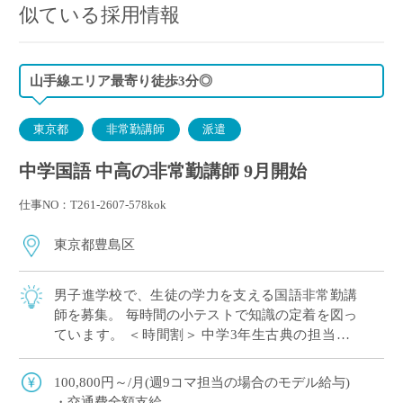
似ている採用情報
山手線エリア最寄り徒歩3分◎
東京都
非常勤講師
派遣
中学国語 中高の非常勤講師 9月開始
仕事NO：T261-2607-578kok
東京都豊島区
男子進学校で、生徒の学力を支える国語非常勤講
師を募集。 毎時間の小テストで知識の定着を図っ
ています。 ＜時間割＞ 中学3年生古典の担当（3
クラス×3） 火曜１，３，４ 木曜３，４，６ 土曜
１，２，３ ＜一日のスケジュール […]
100,800円～/月(週9コマ担当の場合のモデル給与)
・交通費全額支給