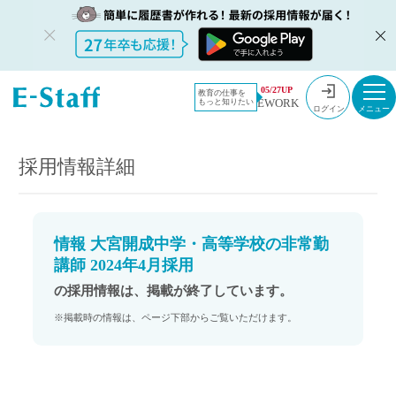
教員採用情
採用情報
05/27UP
教育の仕事を
EWORK
もっと知りたい
報のイー・
情報 大宮開成中学・高等学校の非常勤講師 2024年4月採用
ログイン
スタッフ
TOP
採用情報詳細
情報 大宮開成中学・高等学校の非常勤
講師 2024年4月採用
の採用情報は、掲載が終了しています。
※掲載時の情報は、ページ下部からご覧いただけます。