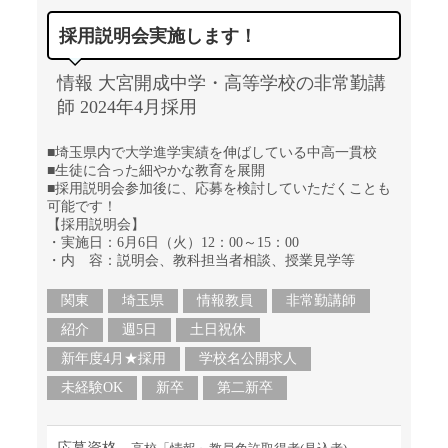
採用説明会実施します！
情報 大宮開成中学・高等学校の非常勤講
師 2024年4月採用
■埼玉県内で大学進学実績を伸ばしている中高一貫校
■生徒に合った細やかな教育を展開
■採用説明会参加後に、応募を検討していただくことも
可能です！
【採用説明会】
・実施日：6月6日（火）12：00～15：00
・内 容：説明会、教科担当者相談、授業見学等
関東
埼玉県
情報教員
非常勤講師
紹介
週5日
土日祝休
新年度4月★採用
学校名公開求人
未経験OK
新卒
第二新卒
応募資格