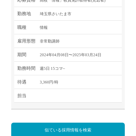
高校「情報」教員免許取得者(見込者)
勤務地
埼玉県さいたま市
職種
情報
雇用形態
非常勤講師
期間
2024年04月08日〜2025年03月24日
勤務時間
週5日 15コマ~
待遇
3,360円/時
担当
似ている採用情報を検索