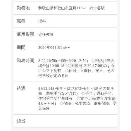
勤務地
和歌山県和歌山市直川113-2 六十谷駅
職種
理科
雇用形態
専任教諭
期間
2024年04月01日〜
勤務時間
8:20-16:50(土曜日8:20-12:50) ◇部活担当の
場合は10:00-18:40(土曜日12:30-17:00)のよう
にシフト制有 ◇休日：日曜日、祝日、その
他学校が定める日
待遇
3,612,148円/年～(217,672円/月～(新卒の参考
額、調整手当など含む) ◇手当：通勤手当、
住宅手当など各種有 ◇賞与：有(昨年度実績
4.6ヶ月分) ◇保険：私学共済、雇用保険、労
災保険
担当