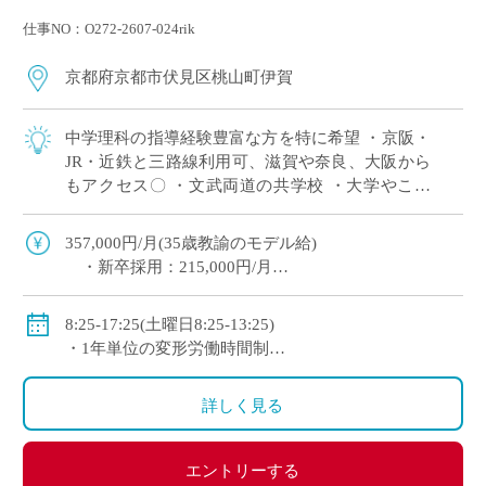
仕事NO：O272-2607-024rik
京都府京都市伏見区桃山町伊賀
中学理科の指導経験豊富な方を特に希望 ・京阪・
JR・近鉄と三路線利用可、滋賀や奈良、大阪から
もアクセス〇 ・文武両道の共学校 ・大学やこど
も園も設置する学校法人運営の私立中高一貫校で
す
357,000円/月(35歳教諭のモデル給)
・新卒採用：215,000円/月
・30歳：299,000円/月
◇手当：各種有
8:25-17:25(土曜日8:25-13:25)
(手当例)
・1年単位の変形労働時間制
・住宅手当：世帯主18,000円/月、非世帯主9,000円/
◇休日：日曜日、祝日、その他学校スケジュールによ
月
る
詳しく見る
・扶養手当：配偶者20,000円/月、その他14,500円/月
◇賞与：有(5.9ヶ月分＋10万円)
◇保険：私学共済、雇用保険、労災保険
エントリーする