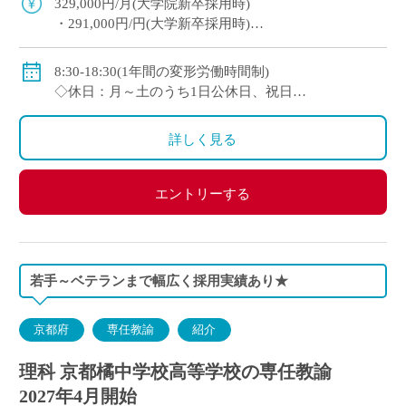
329,000円/月(大学院新卒採用時)
・291,000円/円(大学新卒採用時)
◇賞与：有(6ヶ月分※初年度は4ヶ月分)
◇手当：各種有
8:30-18:30(1年間の変形労働時間制)
・通勤手当：上限50,000円)
◇休日：月～土のうち1日公休日、祝日
・住居手当：賃貸の場合は上限27,000円)
・その他、夏季や年末年始、春季休暇、他学校スケ
・休日出勤：9,000円/日
ジュールによる
詳しく見る
・その他、扶養等の諸手当が条件に応じて支給あり
◇保険：私学共済、雇用保険など
エントリーする
若手～ベテランまで幅広く採用実績あり★
京都府
専任教諭
紹介
理科 京都橘中学校高等学校の専任教諭
2027年4月開始