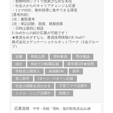
・勤務時間シフトで残業少なめを実現
・社会人からのキャリアチェンジも応援
・1コマ60分、教科指導に集中できる環境
[選考内容]
1次：書類選考
2次：筆記試験、面接、模擬授業
・日時は個別に相談
E-Staffからの紹介応募が可能です！
★教員をめざすなら、教員採用情報のE-Staff!!
株式会社エデュケーショナルネットワーク（Z会グルー
プ）
近畿
和歌山県
理科教員
専任教諭
紹介
初めての転職応援
新年度4月★採用
学校名公開求人
未経験OK
新卒
第二新卒
Iターン・Uターン応援
社会人経験を活かせる
子育てママ活躍中
ミドル・シニア活躍中
残業少
応募資格
中学・高校「理科」免許取得(見込み)者