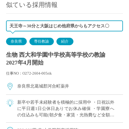
似ている採用情報
天王寺～30分と大阪はじめ他府県からもアクセス〇
奈良県
専任教諭
紹介
生物 西大和学園中学校高等学校の教諭
2027年4月開始
仕事NO：O272-2604-005rik
奈良県北葛城郡河合町薬井
新卒や若手未経験者を積極的に採用中 ・日祝以外
に平日週1日公休日ありでお休み確保 ・学園寮へ
の住込みも可能(朝夕食・家賃・光熱費など全額学
園負担) ※単身者に限る。若手教員の経済的・生
活的な自立を全面的にバックアップ ・ […]